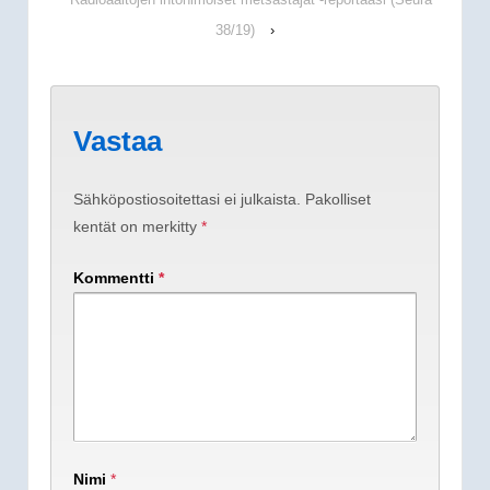
38/19)
›
Vastaa
Sähköpostiosoitettasi ei julkaista.
Pakolliset
kentät on merkitty
*
Kommentti
*
Nimi
*