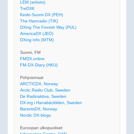
LEM (arkisto)
TreDXK
Keski-Suomi DX (PEH)
The Hamradio (TIK)
DXing The Finnish Way (PUL)
AmericaDX (JEÖ)
DXing Info (MTM)
Suomi, FM
FMDX.online
FM-DX-Diary (HKU)
Pohjoismaat
ARCTICDX, Norway
Arctic Radio Club, Sweden
De Radioaktiva, Sweden
DX-ing i Hanabäckliden, Sweden
BarentsDX, Norway
Nordic DX-blogs
Euroopan ulkopuoliset:
Information Centre, CAN