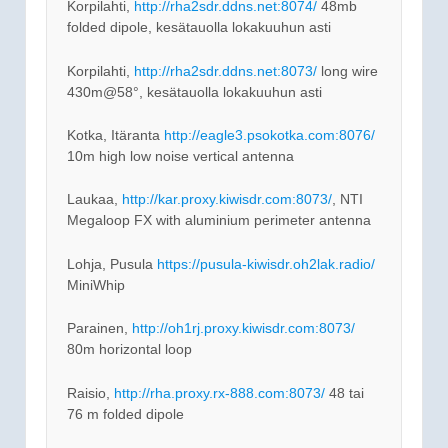
Korpilahti,
http://rha2sdr.ddns.net:8074/
48mb
folded dipole, kesätauolla lokakuuhun asti
Korpilahti,
http://rha2sdr.ddns.net:8073/
long wire
430m@58°, kesätauolla lokakuuhun asti
Kotka, Itäranta
http://eagle3.psokotka.com:8076/
10m high low noise vertical antenna
Laukaa,
http://kar.proxy.kiwisdr.com:8073/
, NTI
Megaloop FX with aluminium perimeter antenna
Lohja, Pusula
https://pusula-kiwisdr.oh2lak.radio/
MiniWhip
Parainen,
http://oh1rj.proxy.kiwisdr.com:8073/
80m horizontal loop
Raisio,
http://rha.proxy.rx-888.com:8073/
48 tai
76 m folded dipole