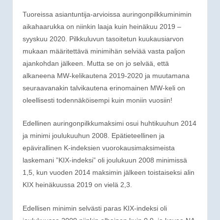
Tuoreissa asiantuntija-arvioissa auringonpilkkuminimin
aikahaarukka on niinkin laaja kuin heinäkuu 2019 –
syyskuu 2020. Pilkkuluvun tasoitetun kuukausiarvon
mukaan määritettävä minimihän selviää vasta paljon
ajankohdan jälkeen. Mutta se on jo selvää, että
alkaneena MW-kelikautena 2019-2020 ja muutamana
seuraavanakin talvikautena erinomainen MW-keli on
oleellisesti todennäköisempi kuin moniin vuosiin!
Edellinen auringonpilkkumaksimi osui huhtikuuhun 2014
ja minimi joulukuuhun 2008. Epätieteellinen ja
epävirallinen K-indeksien vuorokausimaksimeista
laskemani ”KIX-indeksi” oli joulukuun 2008 minimissä
1,5, kun vuoden 2014 maksimin jälkeen toistaiseksi alin
KIX heinäkuussa 2019 on vielä 2,3.
Edellisen minimin selvästi paras KIX-indeksi oli