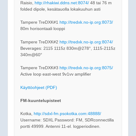
Raisio,
http://rhakiwi.ddns.net:8074/
48 tai 76 m
folded dipole, kesätauolla lokakuuhun asti
Tampere TreDXK#1
http://tredxk.no-ip.org:8073/
80m horisontaali looppi
Tampere TreDXK#2
http://tredxk.no-ip.org:8074/
Beverages: 2115 1115z 830m@278°, 1115-2115z
340m@60°
Tampere TreDXK#3
http://tredxk.no-ip.org:8075/
Active loop east-west 9v1vv amplifier
Käyttöohjeet (PDF)
FM-kuuntelupisteet
Kotka,
http://sdxl-fm.psokotka.com:48888/
Username: SDXL Password: FM, SDRconnectilla
portti 49999. Antenni 11-el. logperiodinen.