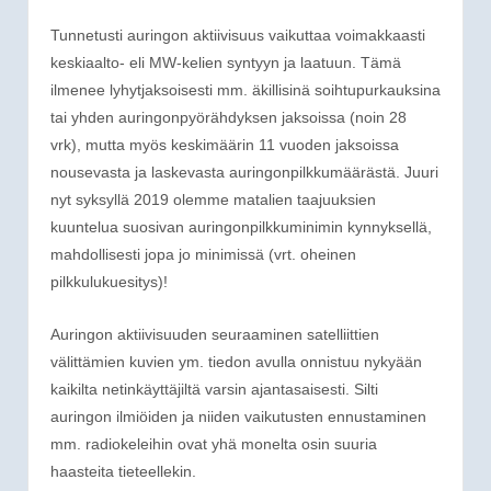
Tunnetusti auringon aktiivisuus vaikuttaa voimakkaasti
keskiaalto- eli MW-kelien syntyyn ja laatuun. Tämä
ilmenee lyhytjaksoisesti mm. äkillisinä soihtupurkauksina
tai yhden auringonpyörähdyksen jaksoissa (noin 28
vrk), mutta myös keskimäärin 11 vuoden jaksoissa
nousevasta ja laskevasta auringonpilkkumäärästä. Juuri
nyt syksyllä 2019 olemme matalien taajuuksien
kuuntelua suosivan auringonpilkkuminimin kynnyksellä,
mahdollisesti jopa jo minimissä (vrt. oheinen
pilkkulukuesitys)!
Auringon aktiivisuuden seuraaminen satelliittien
välittämien kuvien ym. tiedon avulla onnistuu nykyään
kaikilta netinkäyttäjiltä varsin ajantasaisesti. Silti
auringon ilmiöiden ja niiden vaikutusten ennustaminen
mm. radiokeleihin ovat yhä monelta osin suuria
haasteita tieteellekin.