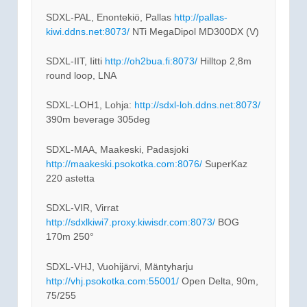
SDXL-PAL, Enontekiö, Pallas
http://pallas-
kiwi.ddns.net:8073/
NTi MegaDipol MD300DX (V)
SDXL-IIT, Iitti
http://oh2bua.fi:8073/
Hilltop 2,8m
round loop, LNA
SDXL-LOH1, Lohja:
http://sdxl-loh.ddns.net:8073/
390m beverage 305deg
SDXL-MAA, Maakeski, Padasjoki
http://maakeski.psokotka.com:8076/
SuperKaz
220 astetta
SDXL-VIR, Virrat
http://sdxlkiwi7.proxy.kiwisdr.com:8073/
BOG
170m 250°
SDXL-VHJ, Vuohijärvi, Mäntyharju
http://vhj.psokotka.com:55001/
Open Delta, 90m,
75/255