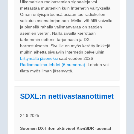
Ulkomaisien radioasemien signaaleja voi
metsästää muutenkin kuin Internetin välityksellä.
Oman erityispiirteensä asiaan tuo radiokelien
vaikutus asematarjontaan. Melko vähällä vaivalla
ja pienellä rahalla valinnanvaraa on satojen
asemien verran. Näillä sivuilla kerrotaan
tarkemmin eetterin tarjonnasta ja DX-
harrastuksesta. Sivuille on myös kerätty linkkejä
muihin aihetta sivuaviin Internetin palveluihin.
Liittymällä jäseneksi
saat vuoden 2026
Radiomaailma-lehdet (6 numeroa)
. Lehden voi
tilata myös ilman jäsenyyttä.
SDXL:n nettivastaanottimet
24.9.2025
Suomen DX-liiton aktiiviset KiwiSDR -asemat