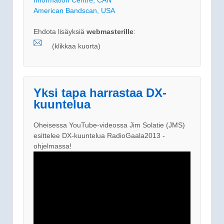
American Bandscan, USA
Ehdota lisäyksiä
webmasterille
:
(klikkaa kuorta)
Yksi tapa harrastaa DX-
kuuntelua
Oheisessa YouTube-videossa Jim Solatie (JMS)
esittelee DX-kuuntelua RadioGaala2013 -
ohjelmassa!