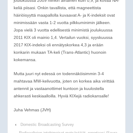
joulukuussa 2009 niinkin alhainen kuin 0,9, ja kovaa NA-
keliä piisasi. Onkin tavallista, että magneettista
häiriöisyyttä maapallolla kuvaavat A- ja K-indeksit ovat
minimissään vasta 1-2 vuotta pilkkuminimin jälkeen.
Jopa vielä 3 vuotta edellisestä minimistä joulukuussa
2011 KIX oli mainio 1,4. Vertailun vuoksi, syyskuussa
2017 KIX-indeksi oli ennätyskorkea 4,3 ja erään
konkarin mukaan TA-keli (Trans-Atlantic) huonoin
kokemansa.
Mutta juuri nyt edessä on todennäköisimmin 3-4
mahtavaa MW-kelivuotta, joten on korkea aika virittää
antennit ja vastaanottimet kuntoon ja kuulostella
ahkerasti keskiaalloilla. Hyviä KIXejä radiokansalle!
Juha Vehmas (JVH)
‹
Domestic Broadcasting Survey
Radioaaltojen intohimoiset metsästäjät -reportaasi (Seura