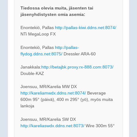
Tiedossa olevia muita, jäsenten tai
jäsenyhdistysten omia asemia:
Enontekiö, Pallas
http://pallas-kiwi.ddns.net:8074/
NTi MegaLoop FX
Enontekiö, Pallas
http://pallas-
flydog.ddns.net:8075/
Dressler ARA-60
Janakkala:
http://betajbk.proxy.rx-888.com:8073/
Double-KAZ
Joensuu, MR/Karelia MW DX
http://kareliamwdx.ddns.net:8074/
Beverage
600m 95° (päivä), 400 m 295° (yö), myös muita
lankoja
Joensuu, MR/Karelia SW DX
http://kareliaswdx.ddns.net:8073/
Wire 300m 55°