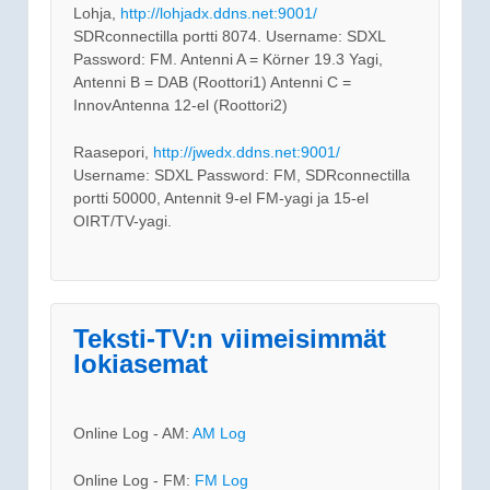
Lohja,
http://lohjadx.ddns.net:9001/
SDRconnectilla portti 8074. Username: SDXL
Password: FM. Antenni A = Körner 19.3 Yagi,
Antenni B = DAB (Roottori1) Antenni C =
InnovAntenna 12-el (Roottori2)
Raasepori,
http://jwedx.ddns.net:9001/
Username: SDXL Password: FM, SDRconnectilla
portti 50000, Antennit 9-el FM-yagi ja 15-el
OIRT/TV-yagi.
Teksti-TV:n viimeisimmät
lokiasemat
Online Log - AM:
AM Log
Online Log - FM:
FM Log