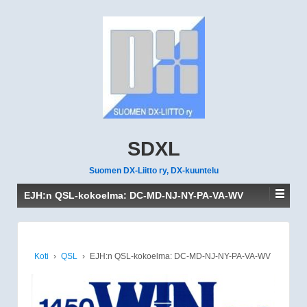
SDXL
Suomen DX-Liitto ry, DX-kuuntelu
EJH:n QSL-kokoelma: DC-MD-NJ-NY-PA-VA-WV
Koti
›
QSL
›
EJH:n QSL-kokoelma: DC-MD-NJ-NY-PA-VA-WV