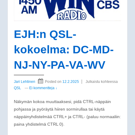
EJH:n QSL-
kokoelma: DC-MD-
NJ-NY-PA-VA-WV
Jari Lehtinen
Posted on
12.2.2025
Julkaistu kohteessa
QSL
—
Ei kommentteja ↓
Näkymän kokoa muuttaaksesi, pidä CTRL-näppäin
pohjassa ja pyöräytä hiiren sormirullaa tai käytä
näppäinyhdistelmää CTRL+ ja CTRL- (paluu normaaliin:
paina yhdistelmä CTRL 0).