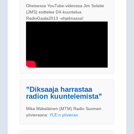
Oheisessa YouTube-videossa Jim Solatie
(JMS) esittelee DX-kuuntelua
RadioGaala2013 -ohjelmassa!
”Diksaaja harrastaa
radion kuuntelemista”
Mika Mäkeläinen (MTM) Radio Suomen
yövieraana:
YLE:n yövieras