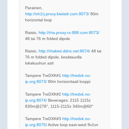
Parainen,
http://oh1rj.proxy.kiwisdr.com:8073/
80m
horizontal loop
Raisio,
http://rha.proxy.rx-888.com:8073/
48 tai 76 m folded dipole
Raisio,
http://rhakiwi.ddns.net:8074/
48 tai
76 m folded dipole, kesätauolla
lokakuuhun asti
Tampere TreDXK#1
http://tredxk.no-
ip.org:8073/
80m horisontaali looppi
Tampere TreDXK#2
http://tredxk.no-
ip.org:8074/
Beverages: 2115 1115z
830m@278°, 1115-2115z 340m@60°
Tampere TreDXK#3
http://tredxk.no-
ip.org:8075/
Active loop east-west 9v1vv