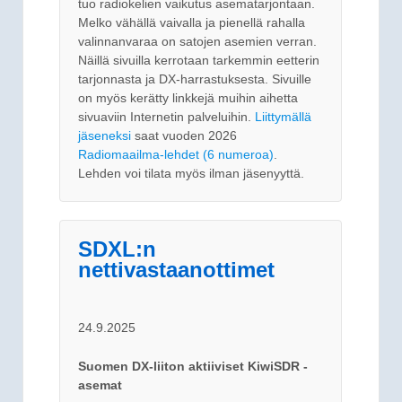
tuo radiokelien vaikutus asematarjontaan.
Melko vähällä vaivalla ja pienellä rahalla
valinnanvaraa on satojen asemien verran.
Näillä sivuilla kerrotaan tarkemmin eetterin
tarjonnasta ja DX-harrastuksesta. Sivuille
on myös kerätty linkkejä muihin aihetta
sivuaviin Internetin palveluihin.
Liittymällä
jäseneksi
saat vuoden 2026
Radiomaailma-lehdet (6 numeroa)
.
Lehden voi tilata myös ilman jäsenyyttä.
SDXL:n
nettivastaanottimet
24.9.2025
Suomen DX-liiton aktiiviset KiwiSDR -
asemat