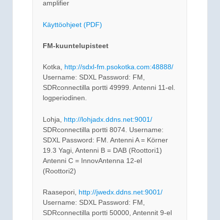
amplifier
Käyttöohjeet (PDF)
FM-kuuntelupisteet
Kotka,
http://sdxl-fm.psokotka.com:48888/
Username: SDXL Password: FM,
SDRconnectilla portti 49999. Antenni 11-el.
logperiodinen.
Lohja,
http://lohjadx.ddns.net:9001/
SDRconnectilla portti 8074. Username:
SDXL Password: FM. Antenni A = Körner
19.3 Yagi, Antenni B = DAB (Roottori1)
Antenni C = InnovAntenna 12-el
(Roottori2)
Raasepori,
http://jwedx.ddns.net:9001/
Username: SDXL Password: FM,
SDRconnectilla portti 50000, Antennit 9-el