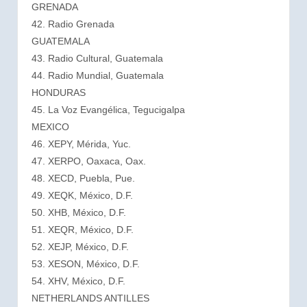
GRENADA
42. Radio Grenada
GUATEMALA
43. Radio Cultural, Guatemala
44. Radio Mundial, Guatemala
HONDURAS
45. La Voz Evangélica, Tegucigalpa
MEXICO
46. XEPY, Mérida, Yuc.
47. XERPO, Oaxaca, Oax.
48. XECD, Puebla, Pue.
49. XEQK, México, D.F.
50. XHB, México, D.F.
51. XEQR, México, D.F.
52. XEJP, México, D.F.
53. XESON, México, D.F.
54. XHV, México, D.F.
NETHERLANDS ANTILLES