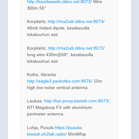
http://kareliaswdx.ddns.net:8073/
Wire
300m 55°
Korpilahti,
http://rha2sdr.ddns.net:8074/
48mb folded dipole, kesätauolla
lokakuuhun asti
Korpilahti,
http://rha2sdr.ddns.net:8073/
long wire 430m@58°, kesätauolla
lokakuuhun asti
Kotka, Itäranta
http://eagle3.psokotka.com:8076/
10m
high low noise vertical antenna
Laukaa,
http://kar.proxy.kiwisdr.com:8073/
,
NTI Megaloop FX with aluminium
perimeter antenna
Lohja, Pusula
https://pusula-
kiwisdr.oh2lak.radio/
MiniWhip