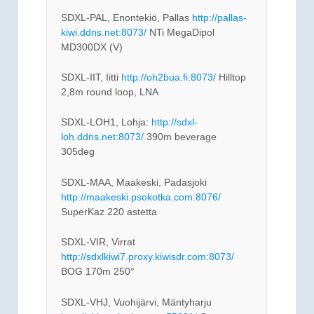
SDXL-PAL, Enontekiö, Pallas
http://pallas-
kiwi.ddns.net:8073/
NTi MegaDipol
MD300DX (V)
SDXL-IIT, Iitti
http://oh2bua.fi:8073/
Hilltop
2,8m round loop, LNA
SDXL-LOH1, Lohja:
http://sdxl-
loh.ddns.net:8073/
390m beverage
305deg
SDXL-MAA, Maakeski, Padasjoki
http://maakeski.psokotka.com:8076/
SuperKaz 220 astetta
SDXL-VIR, Virrat
http://sdxlkiwi7.proxy.kiwisdr.com:8073/
BOG 170m 250°
SDXL-VHJ, Vuohijärvi, Mäntyharju