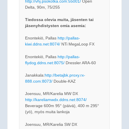
http://vhj.psokotka.com:55001/
Open
Delta, 90m, 75/255
Tiedossa olevia muita, jäsenten tai
jäsenyhdistysten omia asemia:
Enontekiö, Pallas
http://pallas-
kiwi.ddns.net:8074/
NTi MegaLoop FX
Enontekiö, Pallas
http://pallas-
flydog.ddns.net:8075/
Dressler ARA-60
Janakkala:
http://betajbk.proxy.rx-
888.com:8073/
Double-KAZ
Joensuu, MR/Karelia MW DX
http://kareliamwdx.ddns.net:8074/
Beverage 600m 95° (päivä), 400 m 295°
(yö), myös muita lankoja
Joensuu, MR/Karelia SW DX