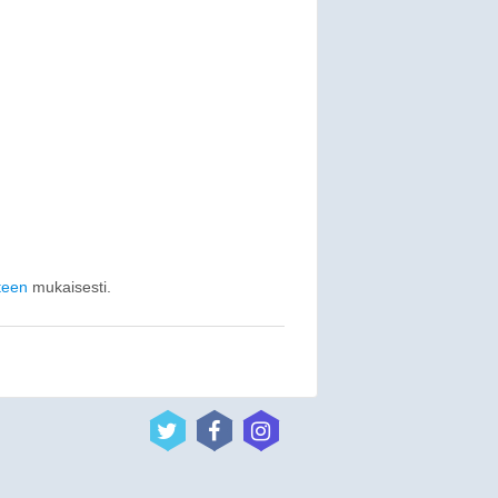
teen
mukaisesti.