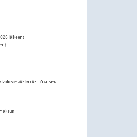
2026 jälkeen)
een)
 kulunut vähintään 10 vuotta.
enmaksun.