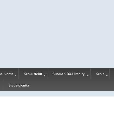
neuvonta
Keskustelut
Suomen DX-Liitto ry.
Kesis
Sivustokartta