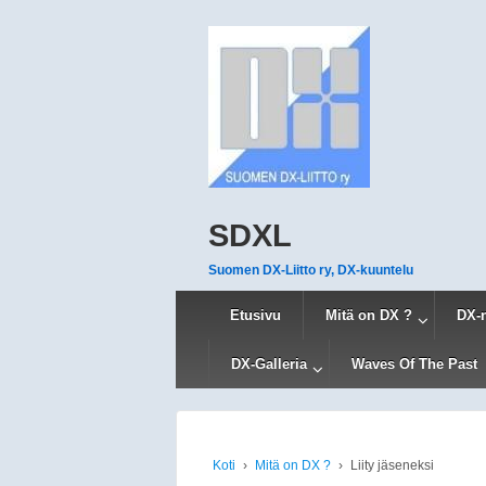
SDXL
Suomen DX-Liitto ry, DX-kuuntelu
Etusivu
Mitä on DX ?
DX-
DX-Galleria
Waves Of The Past
Koti
›
Mitä on DX ?
›
Liity jäseneksi