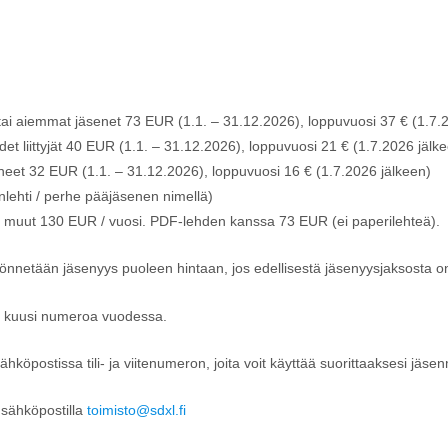
tai aiemmat jäsenet 73 EUR (1.1. – 31.12.2026), loppuvuosi 37 € (1.7.
et liittyjät 40 EUR (1.1. – 31.12.2026), loppuvuosi 21 € (1.7.2026 jälk
eet 32 EUR (1.1. – 31.12.2026), loppuvuosi 16 € (1.7.2026 jälkeen)
nlehti / perhe pääjäsenen nimellä)
 muut 130 EUR / vuosi. PDF-lehden kanssa 73 EUR (ei paperilehteä).
önnetään jäsenyys puoleen hintaan, jos edellisestä jäsenyysjaksosta on
, kuusi numeroa vuodessa.
ähköpostissa tili- ja viitenumeron, joita voit käyttää suorittaaksesi jäs
 sähköpostilla
toimisto@sdxl.fi