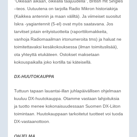
”Oikeaan aikaan, oikealla taajuudella”, British Hit Singles
–teos. Uutuutena on tarjolla Radio Mikron historiakirja
(Kaikkea antennin ja maan väliltä). Ja viimeiset suositut
Iskra -yagiantennit (5-el) ovat myös saatavana. Jos
tarvitset jotain erityistuotteita (raporttilomakkeita,
vanhoja Radiomaailman irtonumeroita tms) ja haluat ne
toimitettavaksi kesäkokouksessa (ilman toimituslisää),
ota yhteyttä etukäteen. Ostokset maksetaan
kokouspaikalla joko kortilla tai käteisellä.
DX-HUUTOKAUPPA
Tuttuun tapaan lauantai-illan juhlapäivällisen ohjelmaan
kuuluu DX-huutokauppa. Otamme vastaan lahjoituksia
ja tuotto menee kokonaisuudessaan Suomen DX-Liiton
toimintaan. Huutokauppaan tarkoitetut tuotteet voi tuoda
DX-vastaanottoon.
OHJELMA