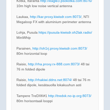
Kotka, Itäranta
http://eagle3.psokotka.com:8076/
10m high low noise vertical antenna
Laukaa,
http://kar.proxy.kiwisdr.com:8073/
, NTI
Megaloop FX with aluminium perimeter antenna
Lohja, Pusula
https://pusula-kiwisdr.oh2lak.radio/
MiniWhip
Parainen,
http://oh1rj.proxy.kiwisdr.com:8073/
80m horizontal loop
Raisio,
http://rha.proxy.rx-888.com:8073/
48 tai
76 m folded dipole
Raisio,
http://rhakiwi.ddns.net:8074/
48 tai 76 m
folded dipole, kesätauolla lokakuuhun asti
Tampere TreDXK#1
http://tredxk.no-ip.org:8073/
80m horisontaali looppi