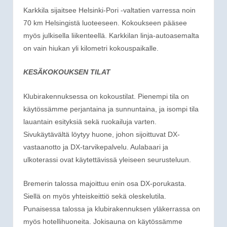
Karkkila sijaitsee Helsinki-Pori -valtatien varressa noin
70 km Helsingistä luoteeseen. Kokoukseen pääsee
myös julkisella liikenteellä. Karkkilan linja-autoasemalta
on vain hiukan yli kilometri kokouspaikalle.
KESÄKOKOUKSEN TILAT
Klubirakennuksessa on kokoustilat. Pienempi tila on
käytössämme perjantaina ja sunnuntaina, ja isompi tila
lauantain esityksiä sekä ruokailuja varten.
Sivukäytävältä löytyy huone, johon sijoittuvat DX-
vastaanotto ja DX-tarvikepalvelu. Aulabaari ja
ulkoterassi ovat käytettävissä yleiseen seurusteluun.
Bremerin talossa majoittuu enin osa DX-porukasta.
Siellä on myös yhteiskeittiö sekä oleskelutila.
Punaisessa talossa ja klubirakennuksen yläkerrassa on
myös hotellihuoneita. Jokisauna on käytössämme