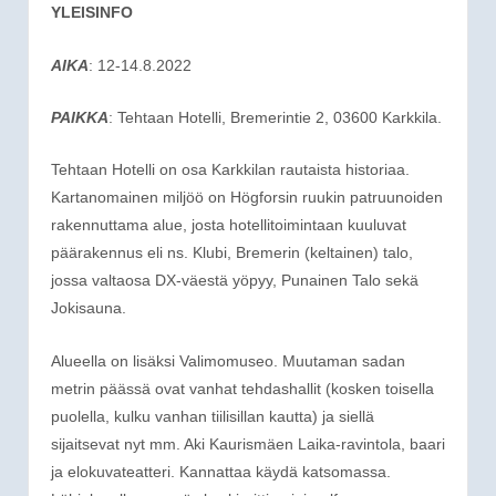
YLEISINFO
AIKA
: 12-14.8.2022
PAIKKA
: Tehtaan Hotelli, Bremerintie 2, 03600 Karkkila.
Tehtaan Hotelli on osa Karkkilan rautaista historiaa.
Kartanomainen miljöö on Högforsin ruukin patruunoiden
rakennuttama alue, josta hotellitoimintaan kuuluvat
päärakennus eli ns. Klubi, Bremerin (keltainen) talo,
jossa valtaosa DX-väestä yöpyy, Punainen Talo sekä
Jokisauna.
Alueella on lisäksi Valimomuseo. Muutaman sadan
metrin päässä ovat vanhat tehdashallit (kosken toisella
puolella, kulku vanhan tiilisillan kautta) ja siellä
sijaitsevat nyt mm. Aki Kaurismäen Laika-ravintola, baari
ja elokuvateatteri. Kannattaa käydä katsomassa.