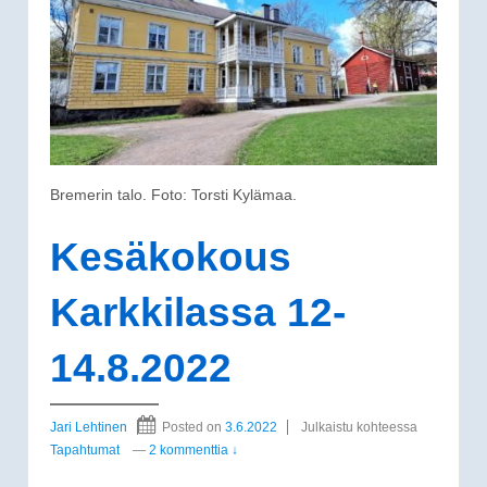
Bremerin talo. Foto: Torsti Kylämaa.
Kesäkokous
Karkkilassa 12-
14.8.2022
Jari Lehtinen
Posted on
3.6.2022
Julkaistu kohteessa
Tapahtumat
—
2 kommenttia ↓