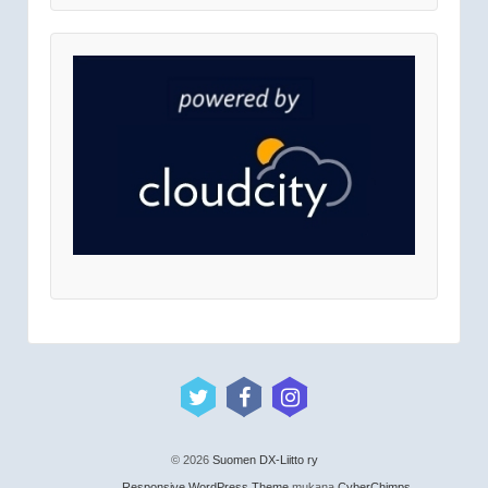
© 2026
Suomen DX-Liitto ry
Responsive WordPress Theme
mukana
CyberChimps