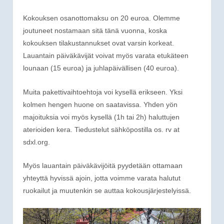
Kokouksen osanottomaksu on 20 euroa. Olemme
joutuneet nostamaan sitä tänä vuonna, koska
kokouksen tilakustannukset ovat varsin korkeat.
Lauantain päiväkävijät voivat myös varata etukäteen
lounaan (15 euroa) ja juhlapäivällisen (40 euroa).
Muita pakettivaihtoehtoja voi kysellä erikseen. Yksi
kolmen hengen huone on saatavissa. Yhden yön
majoituksia voi myös kysellä (1h tai 2h) haluttujen
aterioiden kera. Tiedustelut sähköpostilla os. rv at
sdxl.org.
Myös lauantain päiväkävijöitä pyydetään ottamaan
yhteyttä hyvissä ajoin, jotta voimme varata halutut
ruokailut ja muutenkin se auttaa kokousjärjestelyissä.