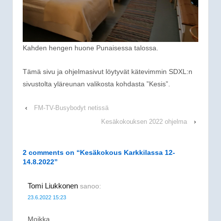
Kahden hengen huone Punaisessa talossa.
Tämä sivu ja ohjelmasivut löytyvät kätevimmin SDXL:n
sivustolta yläreunan valikosta kohdasta ”Kesis”.
‹
FM-TV-Busybodyt netissä
Kesäkokouksen 2022 ohjelma
›
2 comments on “
Kesäkokous Karkkilassa 12-
14.8.2022
”
Tomi Liukkonen
sanoo:
23.6.2022 15:23
Moikka