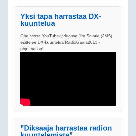
Yksi tapa harrastaa DX-
kuuntelua
Oheisessa YouTube-videossa Jim Solatie (JMS)
esittelee DX-kuuntelua RadioGaala2013 -
ohjelmassa!
”Diksaaja harrastaa radion
kuuntelemista”