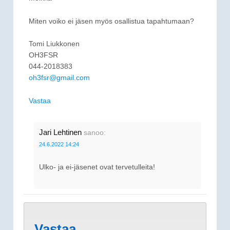
Miten voiko ei jäsen myös osallistua tapahtumaan?
Tomi Liukkonen
OH3FSR
044-2018383
oh3fsr@gmail.com
Vastaa
Jari Lehtinen
sanoo:
24.6.2022 14:24
Ulko- ja ei-jäsenet ovat tervetulleita!
Vastaa