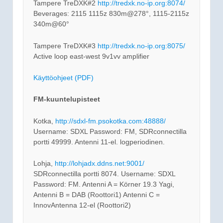
Tampere TreDXK#2
http://tredxk.no-ip.org:8074/
Beverages: 2115 1115z 830m@278°, 1115-2115z
340m@60°
Tampere TreDXK#3
http://tredxk.no-ip.org:8075/
Active loop east-west 9v1vv amplifier
Käyttöohjeet (PDF)
FM-kuuntelupisteet
Kotka,
http://sdxl-fm.psokotka.com:48888/
Username: SDXL Password: FM, SDRconnectilla
portti 49999. Antenni 11-el. logperiodinen.
Lohja,
http://lohjadx.ddns.net:9001/
SDRconnectilla portti 8074. Username: SDXL
Password: FM. Antenni A = Körner 19.3 Yagi,
Antenni B = DAB (Roottori1) Antenni C =
InnovAntenna 12-el (Roottori2)