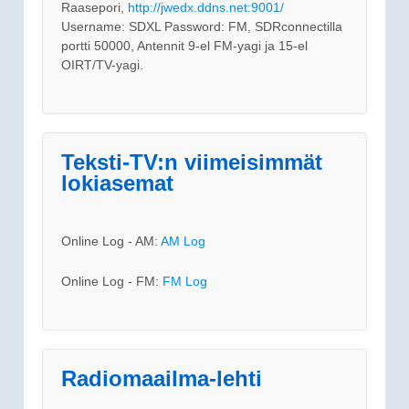
Raasepori,
http://jwedx.ddns.net:9001/
Username: SDXL Password: FM, SDRconnectilla
portti 50000, Antennit 9-el FM-yagi ja 15-el
OIRT/TV-yagi.
Teksti-TV:n viimeisimmät
lokiasemat
Online Log - AM:
AM Log
Online Log - FM:
FM Log
Radiomaailma-lehti