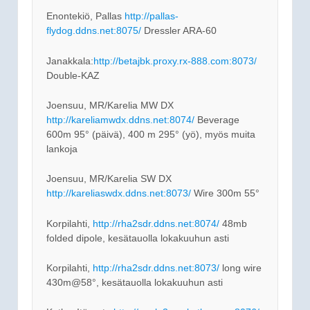
Enontekiö, Pallas
http://pallas-
flydog.ddns.net:8075/
Dressler ARA-60
Janakkala:
http://betajbk.proxy.rx-888.com:8073/
Double-KAZ
Joensuu, MR/Karelia MW DX
http://kareliamwdx.ddns.net:8074/
Beverage
600m 95° (päivä), 400 m 295° (yö), myös muita
lankoja
Joensuu, MR/Karelia SW DX
http://kareliaswdx.ddns.net:8073/
Wire 300m 55°
Korpilahti,
http://rha2sdr.ddns.net:8074/
48mb
folded dipole, kesätauolla lokakuuhun asti
Korpilahti,
http://rha2sdr.ddns.net:8073/
long wire
430m@58°, kesätauolla lokakuuhun asti