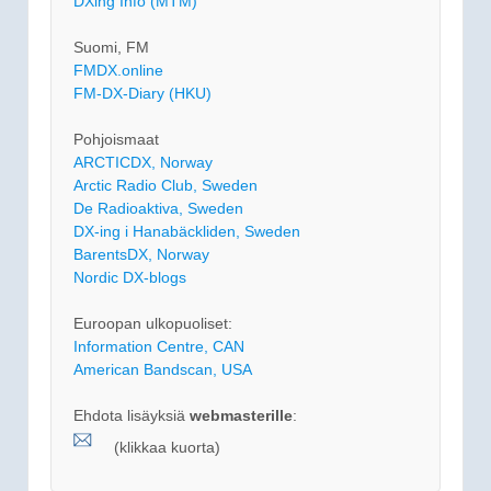
DXing Info (MTM)
Suomi, FM
FMDX.online
FM-DX-Diary (HKU)
Pohjoismaat
ARCTICDX, Norway
Arctic Radio Club, Sweden
De Radioaktiva, Sweden
DX-ing i Hanabäckliden, Sweden
BarentsDX, Norway
Nordic DX-blogs
Euroopan ulkopuoliset:
Information Centre, CAN
American Bandscan, USA
Ehdota lisäyksiä
webmasterille
:
(klikkaa kuorta)