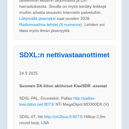
tarkemmin eetterin tarjonnasta ja DX-
harrastuksesta. Sivuille on myös kerätty linkkejä
muihin aihetta sivuaviin Internetin palveluihin.
Liittymällä jäseneksi
saat vuoden 2026
Radiomaailma-lehdet (6 numeroa)
. Lehden voi
tilata myös ilman jäsenyyttä.
SDXL:n nettivastaanottimet
24.9.2025
Suomen DX-liiton aktiiviset KiwiSDR -asemat
SDXL-PAL, Enontekiö, Pallas
http://pallas-
kiwi.ddns.net:8073/
NTi MegaDipol MD300DX (V)
SDXL-IIT, Iitti
http://oh2bua.fi:8073/
Hilltop 2,8m
round loop, LNA