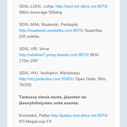
SDXL-LOH1, Lohja:
http://sdxl-loh.ddns.net:8073/
390m beverage 305deg
SDXL-MAA, Maakeski, Padasjoki
http://maakeski.psokotka.com:8076/
SuperKaz
220 astetta
SDXL-VIR, Virrat
http://sdxlkiwi7.proxy.kiwisdr.com:8073/
BOG
170m 250°
SDXL-VHJ, Vuohijärvi, Mäntyharju
http://vhj.psokotka.com:55001/
Open Delta, 90m,
75/255
Tiedossa olevia muita, jäsenten tai
jäsenyhdistysten omia asemia:
Enontekiö, Pallas
http://pallas-kiwi.ddns.net:8074/
NTi MegaLoop FX