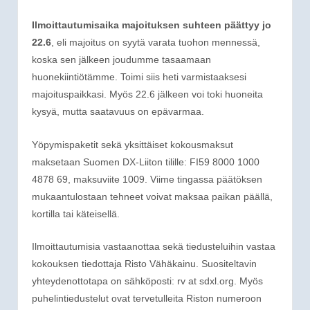
Ilmoittautumisaika majoituksen suhteen päättyy jo
22.6
, eli majoitus on syytä varata tuohon mennessä,
koska sen jälkeen joudumme tasaamaan
huonekiintiötämme. Toimi siis heti varmistaaksesi
majoituspaikkasi. Myös 22.6 jälkeen voi toki huoneita
kysyä, mutta saatavuus on epävarmaa.
Yöpymispaketit sekä yksittäiset kokousmaksut
maksetaan Suomen DX-Liiton tilille: FI59 8000 1000
4878 69, maksuviite 1009. Viime tingassa päätöksen
mukaantulostaan tehneet voivat maksaa paikan päällä,
kortilla tai käteisellä.
Ilmoittautumisia vastaanottaa sekä tiedusteluihin vastaa
kokouksen tiedottaja Risto Vähäkainu. Suositeltavin
yhteydenottotapa on sähköposti: rv at sdxl.org. Myös
puhelintiedustelut ovat tervetulleita Riston numeroon