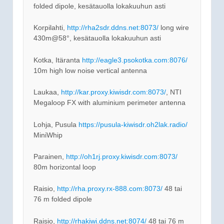
folded dipole, kesätauolla lokakuuhun asti
Korpilahti,
http://rha2sdr.ddns.net:8073/
long wire
430m@58°, kesätauolla lokakuuhun asti
Kotka, Itäranta
http://eagle3.psokotka.com:8076/
10m high low noise vertical antenna
Laukaa,
http://kar.proxy.kiwisdr.com:8073/
, NTI
Megaloop FX with aluminium perimeter antenna
Lohja, Pusula
https://pusula-kiwisdr.oh2lak.radio/
MiniWhip
Parainen,
http://oh1rj.proxy.kiwisdr.com:8073/
80m horizontal loop
Raisio,
http://rha.proxy.rx-888.com:8073/
48 tai
76 m folded dipole
Raisio,
http://rhakiwi.ddns.net:8074/
48 tai 76 m