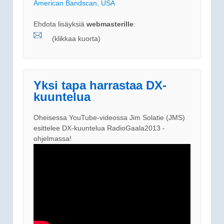
American Bandscan, USA
Ehdota lisäyksiä
webmasterille
:
(klikkaa kuorta)
Yksi tapa harrastaa DX-
kuuntelua
Oheisessa YouTube-videossa Jim Solatie (JMS)
esittelee DX-kuuntelua RadioGaala2013 -
ohjelmassa!