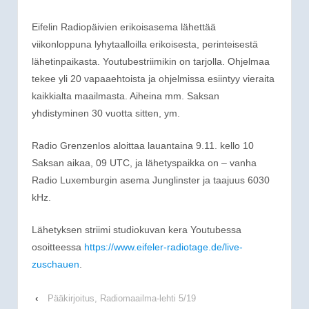
Eifelin Radiopäivien erikoisasema lähettää
viikonloppuna lyhytaalloilla erikoisesta, perinteisestä
lähetinpaikasta. Youtubestriimikin on tarjolla. Ohjelmaa
tekee yli 20 vapaaehtoista ja ohjelmissa esiintyy vieraita
kaikkialta maailmasta. Aiheina mm. Saksan
yhdistyminen 30 vuotta sitten, ym.
Radio Grenzenlos aloittaa lauantaina 9.11. kello 10
Saksan aikaa, 09 UTC, ja lähetyspaikka on – vanha
Radio Luxemburgin asema Junglinster ja taajuus 6030
kHz.
Lähetyksen striimi studiokuvan kera Youtubessa
osoitteessa
https://www.eifeler-radiotage.de/live-
zuschauen
.
‹
Pääkirjoitus, Radiomaailma-lehti 5/19