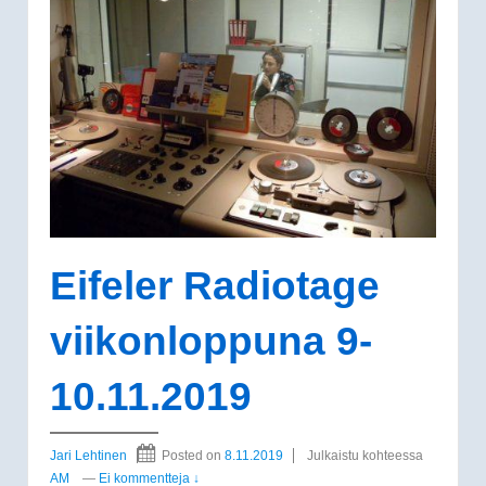
Eifeler Radiotage
viikonloppuna 9-
10.11.2019
Jari Lehtinen
Posted on
8.11.2019
Julkaistu kohteessa
AM
—
Ei kommentteja ↓