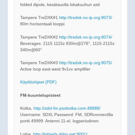
folded dipole, kesätauolla lokakuuhun asti
Tampere TreDXK#1
http://tredxk.no-ip.org:8073/
80m horisontaali looppi
Tampere TreDXK#2
http://tredxk.no-ip.org:8074/
Beverages: 2115 1115z 830m@278°, 1115-2115z
340m@60°
Tampere TreDXK#3
http://tredxk.no-ip.org:8075/
Active loop east-west 9v1vv amplifier
Käyttöohjeet (PDF)
FM-kuuntelupisteet
Kotka,
http://sdxl-fm.psokotka.com:48888/
Username: SDXL Password: FM, SDRconnectilla
portti 49999. Antenni 11-el. logperiodinen.
Lohja,
http://lohjadx.ddns.net:9001/