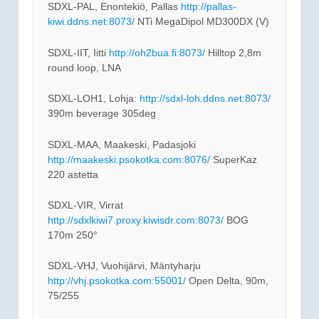
SDXL-PAL, Enontekiö, Pallas
http://pallas-
kiwi.ddns.net:8073/
NTi MegaDipol MD300DX (V)
SDXL-IIT, Iitti
http://oh2bua.fi:8073/
Hilltop 2,8m
round loop, LNA
SDXL-LOH1, Lohja:
http://sdxl-loh.ddns.net:8073/
390m beverage 305deg
SDXL-MAA, Maakeski, Padasjoki
http://maakeski.psokotka.com:8076/
SuperKaz
220 astetta
SDXL-VIR, Virrat
http://sdxlkiwi7.proxy.kiwisdr.com:8073/
BOG
170m 250°
SDXL-VHJ, Vuohijärvi, Mäntyharju
http://vhj.psokotka.com:55001/
Open Delta, 90m,
75/255