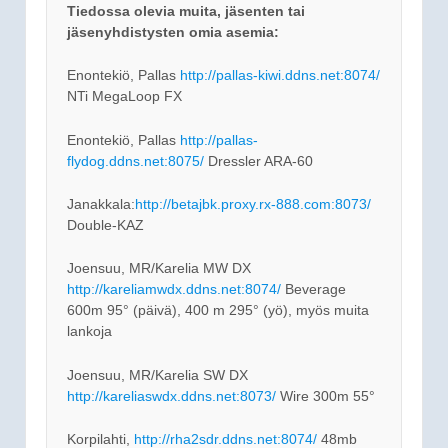
Tiedossa olevia muita, jäsenten tai
jäsenyhdistysten omia asemia:
Enontekiö, Pallas
http://pallas-kiwi.ddns.net:8074/
NTi MegaLoop FX
Enontekiö, Pallas
http://pallas-
flydog.ddns.net:8075/
Dressler ARA-60
Janakkala:
http://betajbk.proxy.rx-888.com:8073/
Double-KAZ
Joensuu, MR/Karelia MW DX
http://kareliamwdx.ddns.net:8074/
Beverage
600m 95° (päivä), 400 m 295° (yö), myös muita
lankoja
Joensuu, MR/Karelia SW DX
http://kareliaswdx.ddns.net:8073/
Wire 300m 55°
Korpilahti,
http://rha2sdr.ddns.net:8074/
48mb