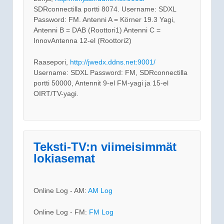
SDRconnectilla portti 8074. Username: SDXL
Password: FM. Antenni A = Körner 19.3 Yagi,
Antenni B = DAB (Roottori1) Antenni C =
InnovAntenna 12-el (Roottori2)
Raasepori,
http://jwedx.ddns.net:9001/
Username: SDXL Password: FM, SDRconnectilla
portti 50000, Antennit 9-el FM-yagi ja 15-el
OIRT/TV-yagi.
Teksti-TV:n viimeisimmät
lokiasemat
Online Log - AM:
AM Log
Online Log - FM:
FM Log