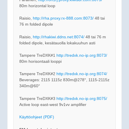
80m horizontal loop
Raisio,
http://rha.proxy.rx-888.com:8073/
48 tai
76 m folded dipole
Raisio,
http://rhakiwi.ddns.net:8074/
48 tai 76 m
folded dipole, kesätauolla lokakuuhun asti
Tampere TreDXK#1
http://tredxk.no-ip.org:8073/
80m horisontaali looppi
Tampere TreDXK#2
http://tredxk.no-ip.org:8074/
Beverages: 2115 1115z 830m@278°, 1115-2115z
340m@60°
Tampere TreDXK#3
http://tredxk.no-ip.org:8075/
Active loop east-west 9v1vv amplifier
Käyttöohjeet (PDF)