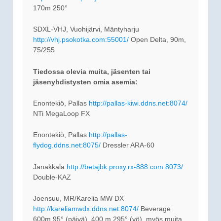
170m 250°
SDXL-VHJ, Vuohijärvi, Mäntyharju
http://vhj.psokotka.com:55001/
Open Delta, 90m,
75/255
Tiedossa olevia muita, jäsenten tai
jäsenyhdistysten omia asemia:
Enontekiö, Pallas
http://pallas-kiwi.ddns.net:8074/
NTi MegaLoop FX
Enontekiö, Pallas
http://pallas-
flydog.ddns.net:8075/
Dressler ARA-60
Janakkala:
http://betajbk.proxy.rx-888.com:8073/
Double-KAZ
Joensuu, MR/Karelia MW DX
http://kareliamwdx.ddns.net:8074/
Beverage
600m 95° (päivä), 400 m 295° (yö), myös muita