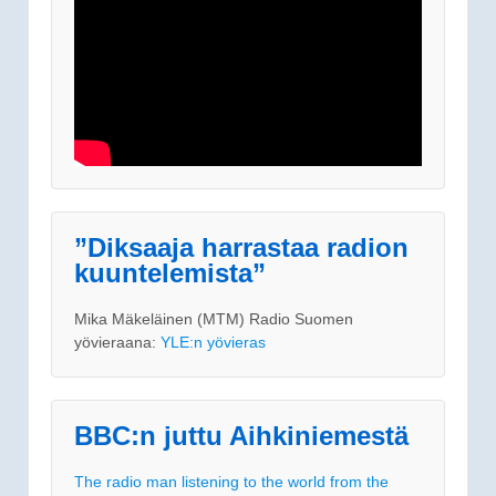
”Diksaaja harrastaa radion
kuuntelemista”
Mika Mäkeläinen (MTM) Radio Suomen
yövieraana:
YLE:n yövieras
BBC:n juttu Aihkiniemestä
The radio man listening to the world from the