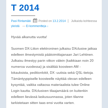
T 2014
Pasi Rintamäki
Posted on
13.2.2014
Julkaistu kohteessa
yleistä
—
Ei kommentteja ↓
Hyvää alkanutta vuotta!
Suomen DX-Liiton elektroninen julkaisu DXclusive jatkaa
edelleen ilmestymistä päätoimittajanaan Jari Lehtinen.
Julkaisu ilmestyy parin viikon välein (kaikkiaan noin 20
numeroa vuodessa) ja sisältää koosteen AM -
lokauksista, peditionlokit, DX -uutisia sekä QSL-tietoja.
Tämäntyyppiselle koosteelle näyttää olevan edelleen
kysyntää, vaikka valtaosa materiaalista tulee Online
Login kautta. DXclusiven tilaajamäärä on kuitenkin
edelleen lievässä laskusuunnassa, joten tilanne
tarkistetaan sitten taas ensi vuotta varten.