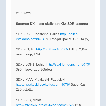
24.9.2025
Suomen DX-liiton aktiiviset KiwiSDR -asemat
SDXL-PAL, Enontekiö, Pallas
http://pallas-
kiwi.ddns.net:8073/
NTi MegaDipol MD300DX (V)
SDXL-IIT, Iitti
http://oh2bua.fi:8073/
Hilltop 2,8m
round loop, LNA
SDXL-LOH1, Lohja:
http://sdxl-loh.ddns.net:8073/
390m beverage 305deg
SDXL-MAA, Maakeski, Padasjoki
http://maakeski.psokotka.com:8076/
SuperKaz
220 astetta
SDXL-VIR, Virrat
http://sdxlkiwi7.proxy.kiwisdr.com:8073/
BOG