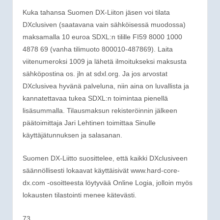
Kuka tahansa Suomen DX-Liiton jäsen voi tilata
DXclusiven (saatavana vain sähköisessä muodossa)
maksamalla 10 euroa SDXL:n tilille FI59 8000 1000
4878 69 (vanha tilimuoto 800010-487869). Laita
viitenumeroksi 1009 ja lähetä ilmoitukseksi maksusta
sähköpostina os. jln at sdxl.org. Ja jos arvostat
DXclusivea hyvänä palveluna, niin aina on luvallista ja
kannatettavaa tukea SDXL:n toimintaa pienellä
lisäsummalla. Tilausmaksun rekisteröinnin jälkeen
päätoimittaja Jari Lehtinen toimittaa Sinulle
käyttäjätunnuksen ja salasanan.
Suomen DX-Liitto suosittelee, että kaikki DXclusiveen
säännöllisesti lokaavat käyttäisivät www.hard-core-
dx.com -osoitteesta löytyvää Online Logia, jolloin myös
lokausten tilastointi menee kätevästi.
73