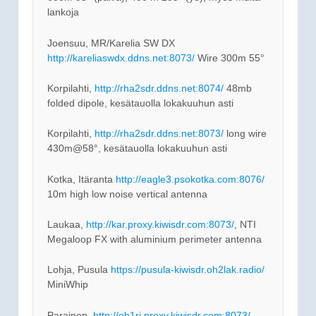
lankoja
Joensuu, MR/Karelia SW DX
http://kareliaswdx.ddns.net:8073/
Wire 300m 55°
Korpilahti,
http://rha2sdr.ddns.net:8074/
48mb
folded dipole, kesätauolla lokakuuhun asti
Korpilahti,
http://rha2sdr.ddns.net:8073/
long wire
430m@58°, kesätauolla lokakuuhun asti
Kotka, Itäranta
http://eagle3.psokotka.com:8076/
10m high low noise vertical antenna
Laukaa,
http://kar.proxy.kiwisdr.com:8073/
, NTI
Megaloop FX with aluminium perimeter antenna
Lohja, Pusula
https://pusula-kiwisdr.oh2lak.radio/
MiniWhip
Parainen,
http://oh1rj.proxy.kiwisdr.com:8073/