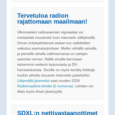
Tervetuloa radion
rajattomaan maailmaan!
Ulkomaisien radioasemien signaaleja voi
metsästää muutenkin kuin Internetin välityksellä.
Oman erityispiirteensä asiaan tuo radiokelien
vaikutus asematarjontaan. Melko vähällä vaivalla
ja pienellä rahalla valinnanvaraa on satojen
asemien verran. Näillä sivuilla kerrotaan
tarkemmin eetterin tarjonnasta ja DX-
harrastuksesta. Sivuille on myös kerätty linkkejä
muihin aihetta sivuaviin Internetin palveluihin.
Liittymällä jäseneksi
saat vuoden 2026
Radiomaailma-lehdet (6 numeroa)
. Lehden voi
tilata myös ilman jäsenyyttä.
SDXL:n nettivastaanottimet