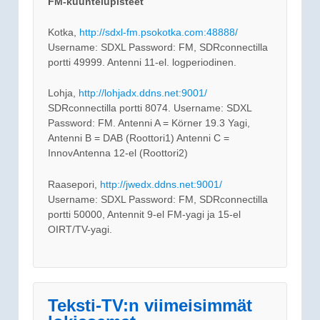
FM-kuuntelupisteet
Kotka,
http://sdxl-fm.psokotka.com:48888/
Username: SDXL Password: FM, SDRconnectilla
portti 49999. Antenni 11-el. logperiodinen.
Lohja,
http://lohjadx.ddns.net:9001/
SDRconnectilla portti 8074. Username: SDXL
Password: FM. Antenni A = Körner 19.3 Yagi,
Antenni B = DAB (Roottori1) Antenni C =
InnovAntenna 12-el (Roottori2)
Raasepori,
http://jwedx.ddns.net:9001/
Username: SDXL Password: FM, SDRconnectilla
portti 50000, Antennit 9-el FM-yagi ja 15-el
OIRT/TV-yagi.
Teksti-TV:n viimeisimmät