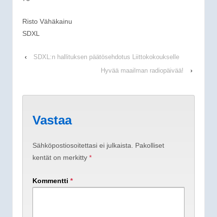
Risto Vähäkainu
SDXL
‹
SDXL:n hallituksen päätösehdotus Liittokokoukselle
Hyvää maailman radiopäivää!
›
Vastaa
Sähköpostiosoitettasi ei julkaista.
Pakolliset
kentät on merkitty
*
Kommentti
*