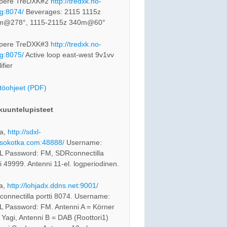
pere TreDXK#2
http://tredxk.no-
rg:8074/
Beverages: 2115 1115z
m@278°, 1115-2115z 340m@60°
pere TreDXK#3
http://tredxk.no-
rg:8075/
Active loop east-west 9v1vv
ifier
töohjeet (PDF)
kuuntelupisteet
a,
http://sdxl-
sokotka.com:48888/
Username:
 Password: FM, SDRconnectilla
ti 49999. Antenni 11-el. logperiodinen.
a,
http://lohjadx.ddns.net:9001/
onnectilla portti 8074. Username:
 Password: FM. Antenni A = Körner
 Yagi, Antenni B = DAB (Roottori1)