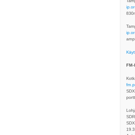
Tam
ip.o
830
Tam
ip.o
ampl
Käyt
FM-
Kotk
fm.p
SDXL
port
Lohj
SDRc
SDXL
19.3