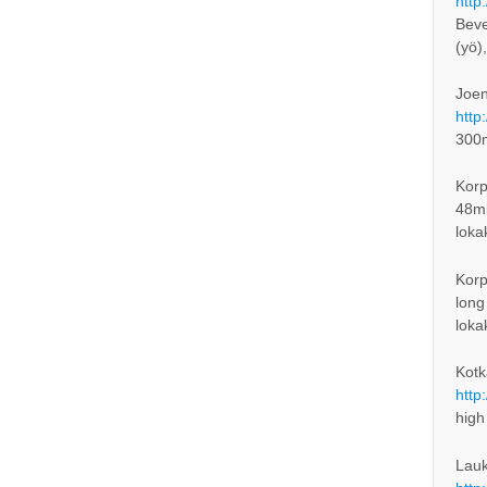
http
Beve
(yö)
Joen
http
300
Korp
48mb
loka
Korp
long
loka
Kotk
http
high
Lauk