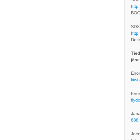
http
BOG
SDXL
http
Delt
Tied
jäse
Enon
kiwi
Enon
flyd
Jana
888.
Joe