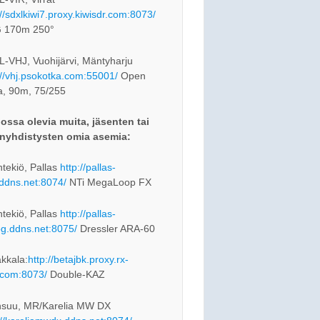
://sdxlkiwi7.proxy.kiwisdr.com:8073/
 170m 250°
-VHJ, Vuohijärvi, Mäntyharju
://vhj.psokotka.com:55001/
Open
a, 90m, 75/255
ossa olevia muita, jäsenten tai
nyhdistysten omia asemia:
tekiö, Pallas
http://pallas-
.ddns.net:8074/
NTi MegaLoop FX
tekiö, Pallas
http://pallas-
og.ddns.net:8075/
Dressler ARA-60
kkala:
http://betajbk.proxy.rx-
com:8073/
Double-KAZ
nsuu, MR/Karelia MW DX