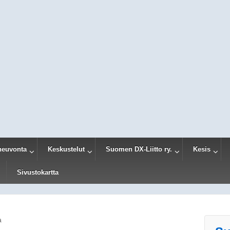
neuvonta
Keskustelut
Suomen DX-Liitto ry.
Kesis
Sivustokartta
a