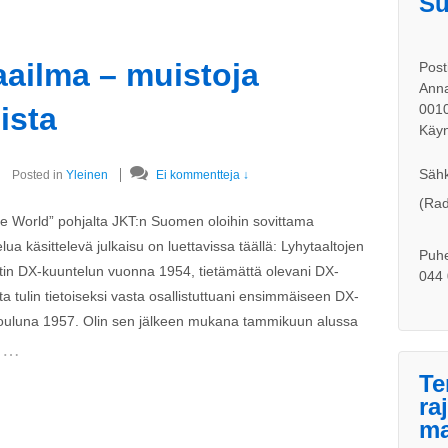
Su
aailma – muistoja
Post
Anna
ista
001
Käyn
Sähk
Posted in
Yleinen
Ei kommentteja ↓
(Rad
 World” pohjalta JKT:n Suomen oloihin sovittama
käsittelevä julkaisu on luettavissa täällä: Lyhytaaltojen
Puhe
oitin DX-kuuntelun vuonna 1954, tietämättä olevani DX-
044 
a tulin tietoiseksi vasta osallistuttuani ensimmäiseen DX-
ouluna 1957. Olin sen jälkeen mukana tammikuun alussa
…
Te
ra
ma