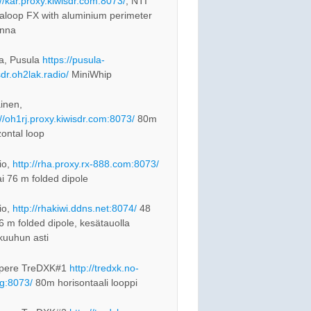
://kar.proxy.kiwisdr.com:8073/
, NTI
loop FX with aluminium perimeter
enna
a, Pusula
https://pusula-
sdr.oh2lak.radio/
MiniWhip
inen,
://oh1rj.proxy.kiwisdr.com:8073/
80m
zontal loop
io,
http://rha.proxy.rx-888.com:8073/
ai 76 m folded dipole
io,
http://rhakiwi.ddns.net:8074/
48
76 m folded dipole, kesätauolla
kuuhun asti
pere TreDXK#1
http://tredxk.no-
rg:8073/
80m horisontaali looppi