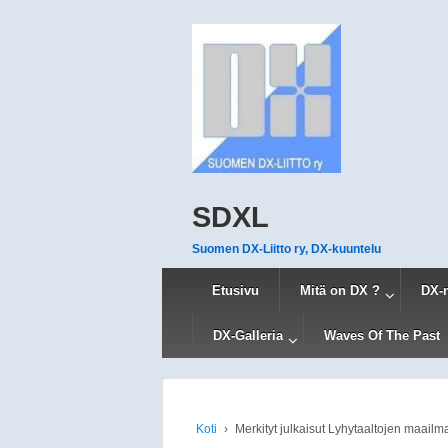
SDXL
Suomen DX-Liitto ry, DX-kuuntelu
Etusivu
Mitä on DX ?
DX-
DX-Galleria
Waves Of The Past
Koti
›
Merkityt julkaisut Lyhytaaltojen maailm