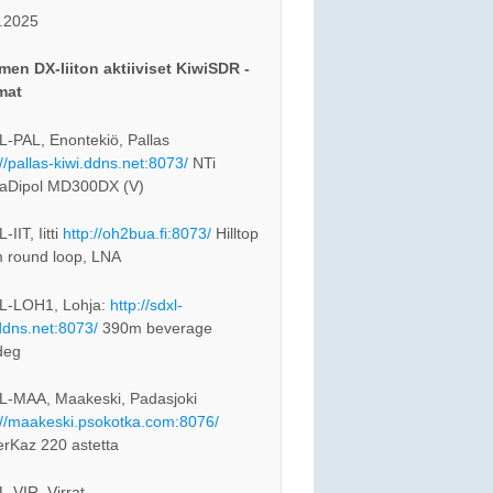
.2025
en DX-liiton aktiiviset KiwiSDR -
mat
-PAL, Enontekiö, Pallas
://pallas-kiwi.ddns.net:8073/
NTi
aDipol MD300DX (V)
IIT, Iitti
http://oh2bua.fi:8073/
Hilltop
 round loop, LNA
L-LOH1, Lohja:
http://sdxl-
ddns.net:8073/
390m beverage
deg
-MAA, Maakeski, Padasjoki
://maakeski.psokotka.com:8076/
rKaz 220 astetta
-VIR, Virrat