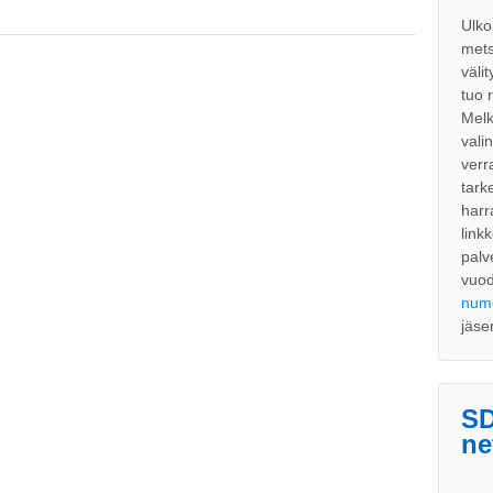
Ulko
mets
väli
tuo 
Melk
vali
verr
tark
harr
link
palv
vuo
num
jäse
SD
ne