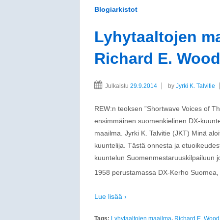
Blogiarkistot
Lyhytaaltojen m
Richard E. Wood
Julkaistu
29.9.2014
by
Jyrki K. Talvitie
REW:n teoksen ”Shortwave Voices of The
ensimmäinen suomenkielinen DX-kuuntelua 
maailma. Jyrki K. Talvitie (JKT) Minä al
kuuntelija. Tästä onnesta ja etuoikeudest
kuuntelun Suomenmestaruuskilpailuun j
1958 perustamassa DX-Kerho Suomea,
Lue lisää ›
Tags:
Lyhytaaltojen maailma
,
Richard E. Wood