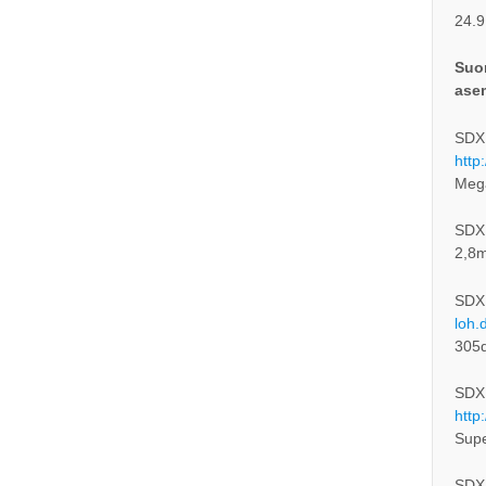
24.9
Suom
ase
SDXL
http
Meg
SDXL-
2,8m
SDX
loh.
305
SDXL
http
Supe
SDXL