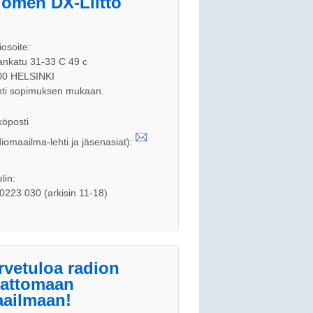
omen DX-Liitto
iosoite:
nkatu 31-33 C 49 c
00 HELSINKI
ti sopimuksen mukaan.
öposti
iomaailma-lehti ja jäsenasiat):
lin:
0223 030 (arkisin 11-18)
rvetuloa radion
jattomaan
ailmaan!