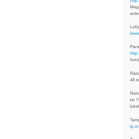
http
Mega
ant
Lohj
kiwi
Para
http
hori
Rais
48 t
Rais
tai 
loka
Tam
ip.o