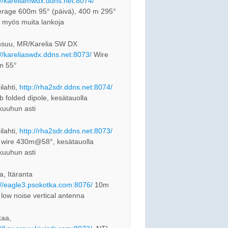
://kareliamwdx.ddns.net:8074/
rage 600m 95° (päivä), 400 m 295°
, myös muita lankoja
suu, MR/Karelia SW DX
://kareliaswdx.ddns.net:8073/
Wire
m 55°
ilahti,
http://rha2sdr.ddns.net:8074/
 folded dipole, kesätauolla
kuuhun asti
ilahti,
http://rha2sdr.ddns.net:8073/
 wire 430m@58°, kesätauolla
kuuhun asti
a, Itäranta
://eagle3.psokotka.com:8076/
10m
 low noise vertical antenna
aa,