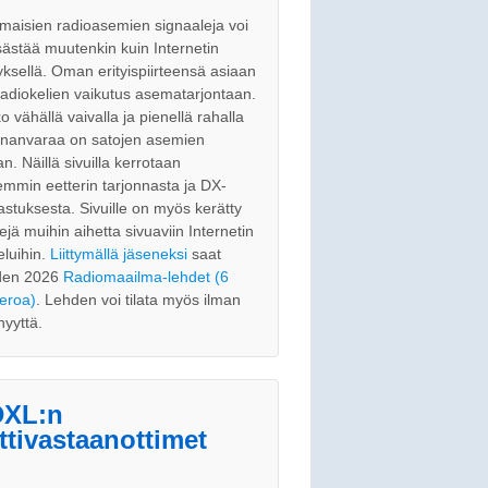
maisien radioasemien signaaleja voi
ästää muutenkin kuin Internetin
tyksellä. Oman erityispiirteensä asiaan
radiokelien vaikutus asematarjontaan.
o vähällä vaivalla ja pienellä rahalla
nnanvaraa on satojen asemien
an. Näillä sivuilla kerrotaan
emmin eetterin tarjonnasta ja DX-
astuksesta. Sivuille on myös kerätty
kejä muihin aihetta sivuaviin Internetin
eluihin.
Liittymällä jäseneksi
saat
den 2026
Radiomaailma-lehdet (6
eroa)
. Lehden voi tilata myös ilman
nyyttä.
XL:n
ttivastaanottimet