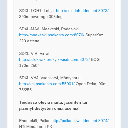
SDXL-LOH1, Lohja:
http://sdxl-loh.ddns.net:8073/
390m beverage 305deg
SDXL-MAA, Maakeski, Padasjoki
http://maakeski.psokotka.com:8076/
SuperKaz
220 astetta
SDXL-VIR, Virrat
http://sdxlkiwi7.proxy.kiwisdr.com:8073/
BOG
170m 250°
SDXL-VHJ, Vuohijärvi, Mäntyharju
http://vhj.psokotka.com:55001/
Open Delta, 90m,
75/255
Tiedossa olevia muita, jäsenten tai
jäsenyhdistysten omia asemia:
Enontekiö, Pallas
http://pallas-kiwi.ddns.net:8074/
NTi MegaLoop FX