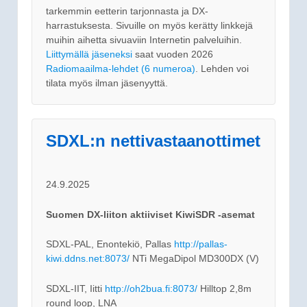
tarkemmin eetterin tarjonnasta ja DX-
harrastuksesta. Sivuille on myös kerätty linkkejä
muihin aihetta sivuaviin Internetin palveluihin.
Liittymällä jäseneksi
saat vuoden 2026
Radiomaailma-lehdet (6 numeroa)
. Lehden voi
tilata myös ilman jäsenyyttä.
SDXL:n nettivastaanottimet
24.9.2025
Suomen DX-liiton aktiiviset KiwiSDR -asemat
SDXL-PAL, Enontekiö, Pallas
http://pallas-
kiwi.ddns.net:8073/
NTi MegaDipol MD300DX (V)
SDXL-IIT, Iitti
http://oh2bua.fi:8073/
Hilltop 2,8m
round loop, LNA