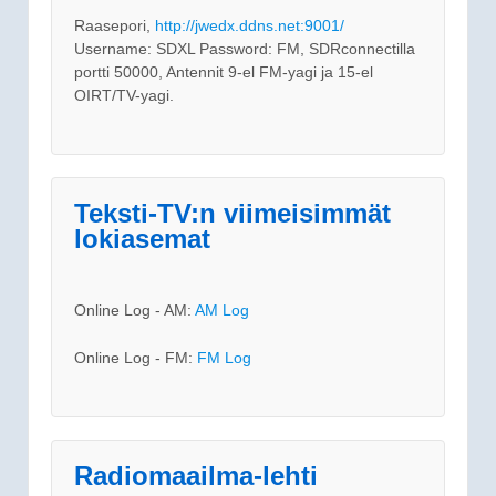
Raasepori,
http://jwedx.ddns.net:9001/
Username: SDXL Password: FM, SDRconnectilla
portti 50000, Antennit 9-el FM-yagi ja 15-el
OIRT/TV-yagi.
Teksti-TV:n viimeisimmät
lokiasemat
Online Log - AM:
AM Log
Online Log - FM:
FM Log
Radiomaailma-lehti