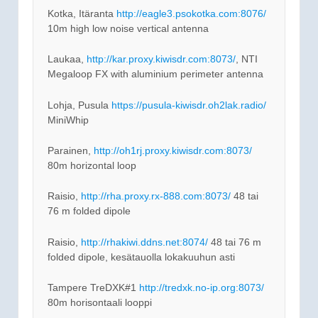
Kotka, Itäranta
http://eagle3.psokotka.com:8076/
10m high low noise vertical antenna
Laukaa,
http://kar.proxy.kiwisdr.com:8073/
, NTI
Megaloop FX with aluminium perimeter antenna
Lohja, Pusula
https://pusula-kiwisdr.oh2lak.radio/
MiniWhip
Parainen,
http://oh1rj.proxy.kiwisdr.com:8073/
80m horizontal loop
Raisio,
http://rha.proxy.rx-888.com:8073/
48 tai
76 m folded dipole
Raisio,
http://rhakiwi.ddns.net:8074/
48 tai 76 m
folded dipole, kesätauolla lokakuuhun asti
Tampere TreDXK#1
http://tredxk.no-ip.org:8073/
80m horisontaali looppi