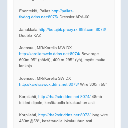
Enontekiö, Pallas
http://pallas-
flydog.ddns.net:8075/
Dressler ARA-60
Janakkala:
http://betajbk.proxy.rx-888.com:8073/
Double-KAZ
Joensuu, MR/Karelia MW DX
http://kareliamwdx.ddns.net:8074/
Beverage
600m 95° (päivä), 400 m 295° (yö), myös muita
lankoja
Joensuu, MR/Karelia SW DX
http://kareliaswdx.ddns.net:8073/
Wire 300m 55°
Korpilahti,
http://rha2sdr.ddns.net:8074/
48mb
folded dipole, kesätauolla lokakuuhun asti
Korpilahti,
http://rha2sdr.ddns.net:8073/
long wire
430m@58°, kesätauolla lokakuuhun asti