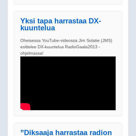
Yksi tapa harrastaa DX-
kuuntelua
Oheisessa YouTube-videossa Jim Solatie (JMS)
esittelee DX-kuuntelua RadioGaala2013 -
ohjelmassa!
”Diksaaja harrastaa radion