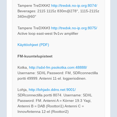
Tampere TreDXK#2
http://tredxk.no-ip.org:8074/
Beverages: 2115 1115z 830m@278°, 1115-2115z
340m@60°
Tampere TreDXK#3
http://tredxk.no-ip.org:8075/
Active loop east-west 9v1vv amplifier
Käyttöohjeet (PDF)
FM-kuuntelupisteet
Kotka,
http://sdxl-fm.psokotka.com:48888/
Username: SDXL Password: FM, SDRconnectilla
portti 49999. Antenni 11-el. logperiodinen.
Lohja,
http://lohjadx.ddns.net:9001/
SDRconnectilla portti 8074. Username: SDXL
Password: FM. Antenni A = Körner 19.3 Yagi,
Antenni B = DAB (Roottori1) Antenni C =
InnovAntenna 12-el (Roottori2)