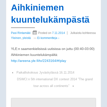
Aihkiniemen
kuuntelukämpästä
Pasi Rintamäki
Posted on
7.11.2014
Julkaistu kohteessa
Yleinen
,
yleistä
—
Ei kommentteja ↓
YLE:n saamenkielisissä uutisissa on juttu (00:40-03:00)
Aihkiniemen kuuntelukämpältä:
http://areena.yle.fi/tv/2243164/#/play
‹
Paikalliskokous Jyväskylässä 16.11.2014
DSWCI:n 5th international DX contest 2014 ”The grand
tour across all continents”
›