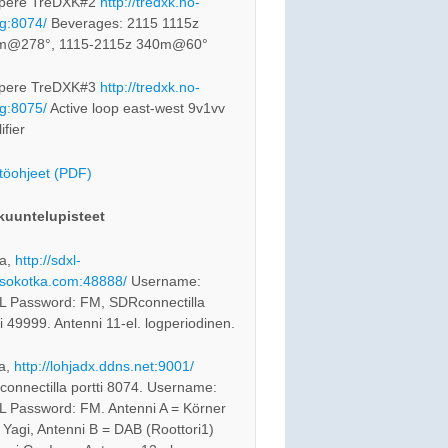
pere TreDXK#2
http://tredxk.no-
rg:8074/
Beverages: 2115 1115z
m@278°, 1115-2115z 340m@60°
pere TreDXK#3
http://tredxk.no-
rg:8075/
Active loop east-west 9v1vv
ifier
töohjeet (PDF)
kuuntelupisteet
a,
http://sdxl-
sokotka.com:48888/
Username:
 Password: FM, SDRconnectilla
ti 49999. Antenni 11-el. logperiodinen.
a,
http://lohjadx.ddns.net:9001/
onnectilla portti 8074. Username:
 Password: FM. Antenni A = Körner
 Yagi, Antenni B = DAB (Roottori1)