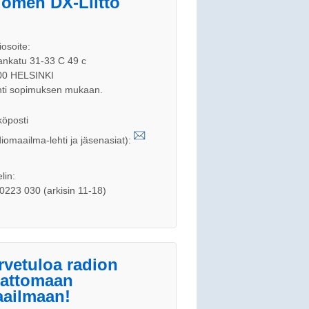
omen DX-Liitto
iosoite:
nkatu 31-33 C 49 c
00 HELSINKI
ti sopimuksen mukaan.
öposti
iomaailma-lehti ja jäsenasiat):
lin:
0223 030 (arkisin 11-18)
rvetuloa radion
jattomaan
ailmaan!