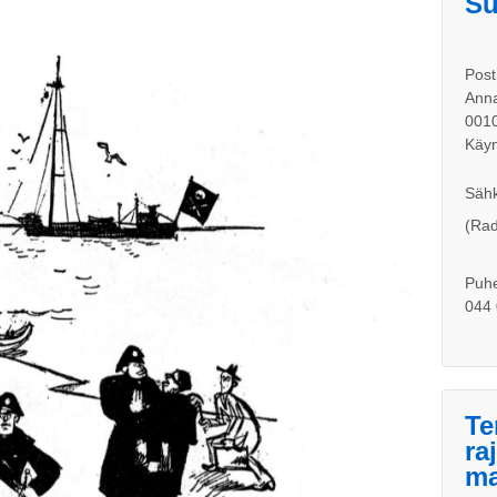
Su
Post
Anna
001
Käyn
Sähk
(Rad
Puhe
044 
Te
ra
ma