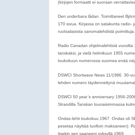
(kirjojen formaatti ei suoraan verrattavis
Den underbara lådan. Toimittaneet Björn
170 sivua. Kirjassa on satakunta radio- 
ruotsalaisista sanomalehdistä poimittuja
Radio Canadan ohjelmalehtisiä vuosilta 1
tanskaksi, ja vielä helmikuun 1955 nume
toukokuun numerossa suomea enää näy
DSWCI Shortwave News 11/1986. 30-vuoti
lehden numero täydennettynä muutamalla
DSWCI 50 year’s anniversary 1956-2006. 
Strandilla Tanskan lounaisimmassa kulma
Ondas-lehti toukokuu 1967. Ondas oli SER
pesetaa näyttää tuolloin maksaneen). R
itsekin sen saaneeni syksyllä 1969.