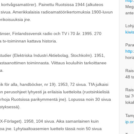
http
d kortvågsamatörer). Painettu Ruotsissa 1944 (alkuteos
Mega
5 sivua. Amerikkalaisia radioamatöörikertomuksia 1900-luvun
ant
erikoisuuksia jne.
Lohj
kiwi
änser, Finlandssvensk radio och TV i 70 år. 1995. 270
ja tv-toiminnan kattava historia.
Para
http
tudier (Elektriska Industri Aktiebolag, Stochkolm). 1951,
hori
astaanottimen toiminnasta. Viittaus kouluihin tarkoittanee
a.
Rais
48 t
 för alla, handböcker, nr 19). 1953, 72 sivua. TfA julkaisi
Rais
erusohjeet lyhyesti ja erilaisia luetteloita (ruotsinkielisiä
tai 
erhoja Ruotsissa parikymmentä jne). Lopussa noin 30 sivua
loka
estyksessä).
Tam
X-Förlaget). 1958, 104 sivua. Aika samanlainen kuin
ip.o
stoa jne. Lyhytaaltoasemien luettelo tässä noin 50 sivua