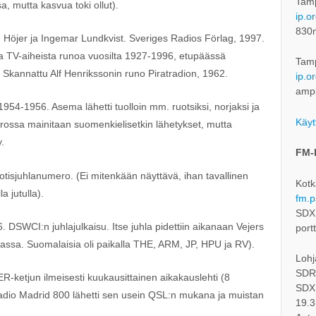
Tam
sa, mutta kasvua toki ollut).
ip.o
830
 Höjer ja Ingemar Lundkvist. Sveriges Radios Förlag, 1997.
ja TV-aiheista runoa vuosilta 1927-1996, etupäässä
Tam
. Skannattu Alf Henrikssonin runo Piratradion, 1962.
ip.o
ampl
954-1956. Asema lähetti tuolloin mm. ruotsiksi, norjaksi ja
Käyt
rossa mainitaan suomenkielisetkin lähetykset, mutta
.
FM-
sjuhlanumero. (Ei mitenkään näyttävä, ihan tavallinen
Kotk
 jutulla).
fm.p
SDXL
DSWCI:n juhlajulkaisu. Itse juhla pidettiin aikanaan Vejers
port
ssa. Suomalaisia oli paikalla THE, ARM, JP, HPU ja RV).
Lohj
SDRc
-ketjun ilmeisesti kuukausittainen aikakauslehti (8
SDXL
adio Madrid 800 lähetti sen usein QSL:n mukana ja muistan
19.3