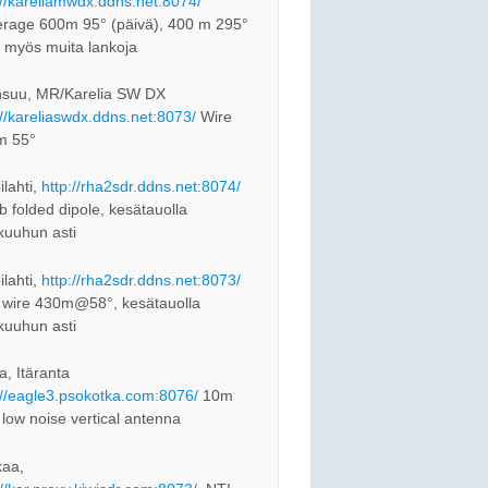
://kareliamwdx.ddns.net:8074/
rage 600m 95° (päivä), 400 m 295°
, myös muita lankoja
suu, MR/Karelia SW DX
://kareliaswdx.ddns.net:8073/
Wire
m 55°
ilahti,
http://rha2sdr.ddns.net:8074/
 folded dipole, kesätauolla
kuuhun asti
ilahti,
http://rha2sdr.ddns.net:8073/
 wire 430m@58°, kesätauolla
kuuhun asti
a, Itäranta
://eagle3.psokotka.com:8076/
10m
 low noise vertical antenna
aa,