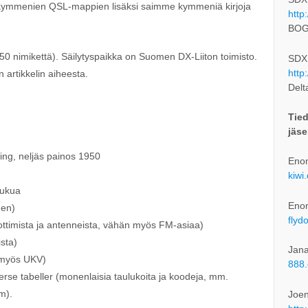
e. Kymmenien QSL-mappien lisäksi saimme kymmeniä kirjoja
http
BOG
li 50 nimikettä). Säilytyspaikka on Suomen DX-Liiton toimisto.
SDXL
http
 artikkelin aiheesta.
Delt
Tied
jäse
ing, neljäs painos 1950
Enon
kiwi
lukua
Enon
nen)
flyd
nottimista ja antenneista, vähän myös FM-asiaa)
ista)
Jana
 myös UKV)
888.
rse tabeller (monenlaisia taulukoita ja koodeja, mm.
m).
Joe