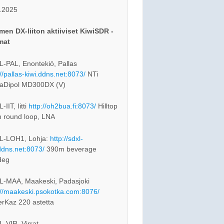
.2025
en DX-liiton aktiiviset KiwiSDR -
mat
-PAL, Enontekiö, Pallas
://pallas-kiwi.ddns.net:8073/
NTi
aDipol MD300DX (V)
IIT, Iitti
http://oh2bua.fi:8073/
Hilltop
 round loop, LNA
L-LOH1, Lohja:
http://sdxl-
ddns.net:8073/
390m beverage
deg
-MAA, Maakeski, Padasjoki
://maakeski.psokotka.com:8076/
rKaz 220 astetta
-VIR, Virrat