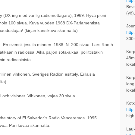
http
Beve
(yö)
 (DX-ing med vanlig radiomottagare), 1969. Hyvä pieni
 noin 100 sivua. Kuva vuoden 1968 DX-Parlamentista
Joen
aedustajaa! (kirjan kansikuva skannattu)
http
300
. En svensk jesuits minnen. 1988. N. 200 sivua. Lars Rooth
Korp
ikaanin radiossa. Aika paljon sota-aikaa, poliittistakin
48mb
nin radioasioista.
loka
llinen vihkonen. Sveriges Radion esittely. Erilaisia
Korp
lta).
long
loka
 och visioner. Vihkonen, vajaa 30 sivua
Kotk
http
high
 the story of El Salvador’s Radio Venceremos. 1995
ivua. Pari kuvaa skannattu.
Lauk