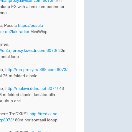
://kar.proxy.kiwisdr.com:8073/
, NTI
loop FX with aluminium perimeter
enna
a, Pusula
https://pusula-
sdr.oh2lak.radio/
MiniWhip
inen,
://oh1rj.proxy.kiwisdr.com:8073/
80m
zontal loop
io,
http://rha.proxy.rx-888.com:8073/
ai 76 m folded dipole
io,
http://rhakiwi.ddns.net:8074/
48
76 m folded dipole, kesätauolla
kuuhun asti
pere TreDXK#1
http://tredxk.no-
rg:8073/
80m horisontaali looppi