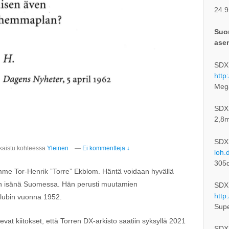
24.9
Suom
ase
SDXL
http
Meg
SDXL-
2,8m
SDX
kaistu kohteessa
Yleinen
—
Ei kommentteja ↓
loh.
305
me Tor-Henrik ”Torre” Ekblom. Häntä voidaan hyvällä
lun isänä Suomessa. Hän perusti muutamien
SDXL
http
lubin vuonna 1952.
Supe
t kiitokset, että Torren DX-arkisto saatiin syksyllä 2021
SDXL