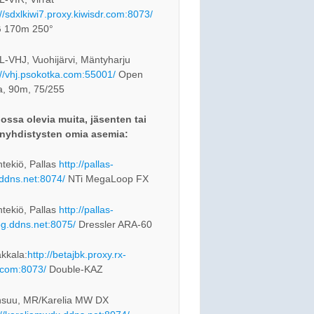
://sdxlkiwi7.proxy.kiwisdr.com:8073/
 170m 250°
-VHJ, Vuohijärvi, Mäntyharju
://vhj.psokotka.com:55001/
Open
a, 90m, 75/255
ossa olevia muita, jäsenten tai
nyhdistysten omia asemia:
tekiö, Pallas
http://pallas-
.ddns.net:8074/
NTi MegaLoop FX
tekiö, Pallas
http://pallas-
og.ddns.net:8075/
Dressler ARA-60
kkala:
http://betajbk.proxy.rx-
com:8073/
Double-KAZ
nsuu, MR/Karelia MW DX