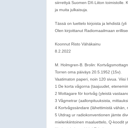
siirrettyä Suomen DX-Liiton toimistoll
ja muita julkaisuja.
Tässä on luettelo kirjoista ja lehdistä (y
Olen kirjoittanut Radiomaailmaan erillisen
Koonnut Risto Vähäkainu
8.2.2022
M. Holmgren-B. Brolin: Kortvågsmottagn
Torren oma päiväys 20.5.1952 (15v).
Vaatimaton paperi, noin 120 sivua. Viisi 
1 De korta vågorna (taajuudet, etenemi
2 Mottagare för kortvåg (yleistä vastaa
3 Vågmetrar (aallonpituuksista, mittauks
4 Kortvågssändare (lähettimistä vähän,
5 Utdrag ur radiokonventionen jämte dive
mielenkiintoinen maaluettelo, Q-koodit y