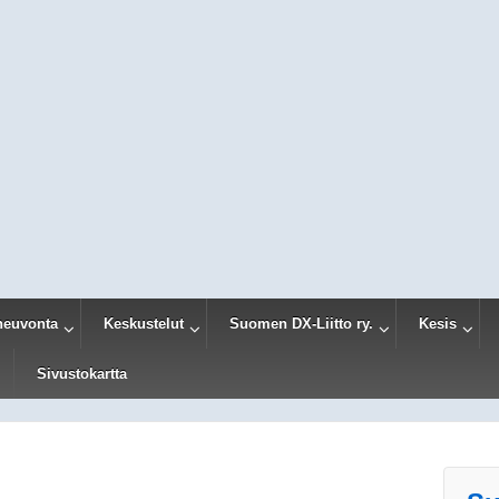
neuvonta
Keskustelut
Suomen DX-Liitto ry.
Kesis
Sivustokartta