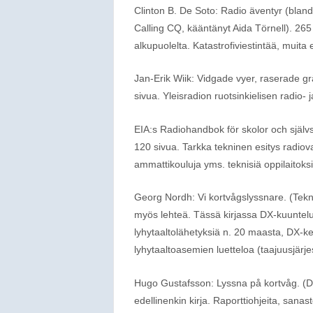
Clinton B. De Soto: Radio äventyr (blan
Calling CQ, kääntänyt Aida Törnell). 26
alkupuolelta. Katastrofiviestintää, muita 
Jan-Erik Wiik: Vidgade vyer, raserade gr
sivua. Yleisradion ruotsinkielisen radio- 
EIA:s Radiohandbok för skolor och självs
120 sivua. Tarkka tekninen esitys radiov
ammattikouluja yms. teknisiä oppilaitoksi
Georg Nordh: Vi kortvågslyssnare. (Teknik
myös lehteä. Tässä kirjassa DX-kuuntelun p
lyhytaaltolähetyksiä n. 20 maasta, DX-k
lyhytaaltoasemien luetteloa (taajuusjärj
Hugo Gustafsson: Lyssna på kortvåg. (D
edellinenkin kirja. Raporttiohjeita, sana