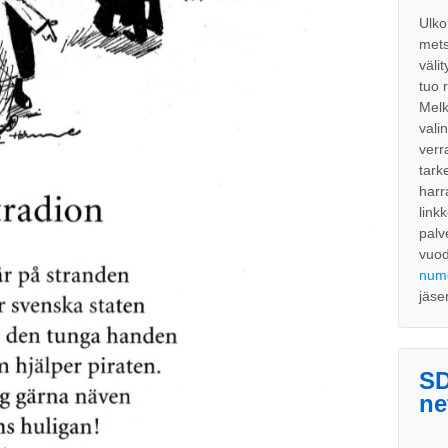
Ulko
mets
väli
tuo 
Melk
vali
verr
tark
harr
link
palv
vuo
num
jäse
SD
ne