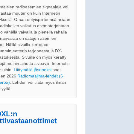
maisien radioasemien signaaleja voi
ästää muutenkin kuin Internetin
tyksellä. Oman erityispiirteensä asiaan
radiokelien vaikutus asematarjontaan.
o vähällä vaivalla ja pienellä rahalla
nnanvaraa on satojen asemien
an. Näillä sivuilla kerrotaan
emmin eetterin tarjonnasta ja DX-
astuksesta. Sivuille on myös kerätty
kejä muihin aihetta sivuaviin Internetin
eluihin.
Liittymällä jäseneksi
saat
den 2026
Radiomaailma-lehdet (6
eroa)
. Lehden voi tilata myös ilman
nyyttä.
XL:n
ttivastaanottimet