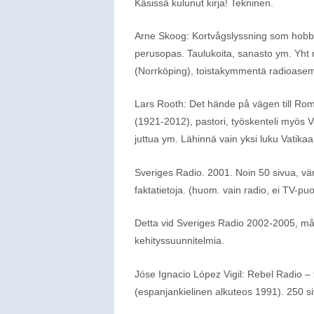
Käsissä kulunut kirja! Tekninen.
Arne Skoog: Kortvågslyssning som hobby
perusopas. Taulukoita, sanasto ym. Yht
(Norrköping), toistakymmentä radioasem
Lars Rooth: Det hände på vägen till Rom
(1921-2012), pastori, työskenteli myös Vat
juttua ym. Lähinnä vain yksi luku Vatikaa
Sveriges Radio. 2001. Noin 50 sivua, väri
faktatietoja. (huom. vain radio, ei TV-puo
Detta vid Sveriges Radio 2002-2005, mål
kehityssuunnitelmia.
Jóse Ignacio López Vigil: Rebel Radio –
(espanjankielinen alkuteos 1991). 250 s