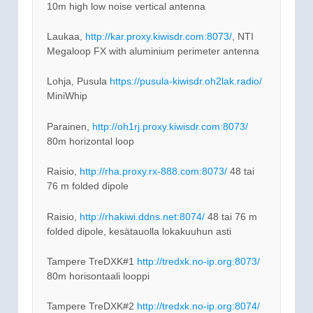
10m high low noise vertical antenna
Laukaa,
http://kar.proxy.kiwisdr.com:8073/
, NTI
Megaloop FX with aluminium perimeter antenna
Lohja, Pusula
https://pusula-kiwisdr.oh2lak.radio/
MiniWhip
Parainen,
http://oh1rj.proxy.kiwisdr.com:8073/
80m horizontal loop
Raisio,
http://rha.proxy.rx-888.com:8073/
48 tai
76 m folded dipole
Raisio,
http://rhakiwi.ddns.net:8074/
48 tai 76 m
folded dipole, kesätauolla lokakuuhun asti
Tampere TreDXK#1
http://tredxk.no-ip.org:8073/
80m horisontaali looppi
Tampere TreDXK#2
http://tredxk.no-ip.org:8074/