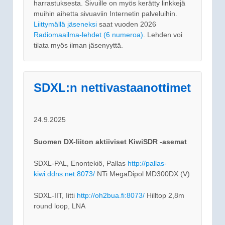
harrastuksesta. Sivuille on myös kerätty linkkejä
muihin aihetta sivuaviin Internetin palveluihin.
Liittymällä jäseneksi
saat vuoden 2026
Radiomaailma-lehdet (6 numeroa)
. Lehden voi
tilata myös ilman jäsenyyttä.
SDXL:n nettivastaanottimet
24.9.2025
Suomen DX-liiton aktiiviset KiwiSDR -asemat
SDXL-PAL, Enontekiö, Pallas
http://pallas-
kiwi.ddns.net:8073/
NTi MegaDipol MD300DX (V)
SDXL-IIT, Iitti
http://oh2bua.fi:8073/
Hilltop 2,8m
round loop, LNA