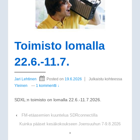
Toimisto lomalla
22.6.-11.7.
Jari Lehtinen
Posted on
19.6.2026
Julkaistu kohteessa
Yleinen
—
1 kommentti ↓
SDXL:n toimisto on lomalla 22.6.-11.7.2026.
‹
FM-etäasemien kuuntelua SDRconnectilla
Kuinka pääset kesäkokoukseen Joensuuhun 7-9.8.2026
›