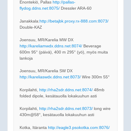
Enontekiö, Pallas
http://pallas-
flydog.ddns.net:8075/
Dressler ARA-60
Janakkala:
http://betajbk.proxy.rx-888.com:8073/
Double-KAZ
Joensuu, MR/Karelia MW DX
http://kareliamwdx.ddns.net:8074/
Beverage
600m 95° (päivä), 400 m 295° (yö), myös muita
lankoja
Joensuu, MR/Karelia SW DX
http://kareliaswdx.ddns.net:8073/
Wire 300m 55°
Korpilahti,
http://rha2sdr.ddns.net:8074/
48mb
folded dipole, kesätauolla lokakuuhun asti
Korpilahti,
http://rha2sdr.ddns.net:8073/
long wire
430m@58°, kesätauolla lokakuuhun asti
Kotka, Itäranta
http://eagle3.psokotka.com:8076/