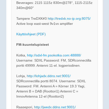
Beverages: 2115 1115z 830m@278°, 1115-2115z
340m@60°
Tampere TreDXK#3
http://tredxk.no-ip.org:8075/
Active loop east-west 9v1vv amplifier
Käyttöohjeet (PDF)
FM-kuuntelupisteet
Kotka,
http://sdxl-fm.psokotka.com:48888/
Username: SDXL Password: FM, SDRconnectilla
portti 49999. Antenni 11-el. logperiodinen.
Lohja,
http://lohjadx.ddns.net:9001/
SDRconnectilla portti 8074. Username: SDXL
Password: FM. Antenni A = Körner 19.3 Yagi,
Antenni B = DAB (Roottori1) Antenni C =
InnovAntenna 12-el (Roottori2)
Raasepori,
http://jwedx.ddns.net:9001/