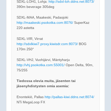
SDXL-LOH1, Lohja:
http://sdxl-loh.ddns.net:8073/
390m beverage 305deg
SDXL-MAA, Maakeski, Padasjoki
http://maakeski.psokotka.com:8076/
SuperKaz
220 astetta
SDXL-VIR, Virrat
http://sdxlkiwi7.proxy.kiwisdr.com:8073/
BOG
170m 250°
SDXL-VHJ, Vuohijärvi, Mäntyharju
http://vhj.psokotka.com:55001/
Open Delta, 90m,
75/255
Tiedossa olevia muita, jäsenten tai
jäsenyhdistysten omia asemia:
Enontekiö, Pallas
http://pallas-kiwi.ddns.net:8074/
NTi MegaLoop FX