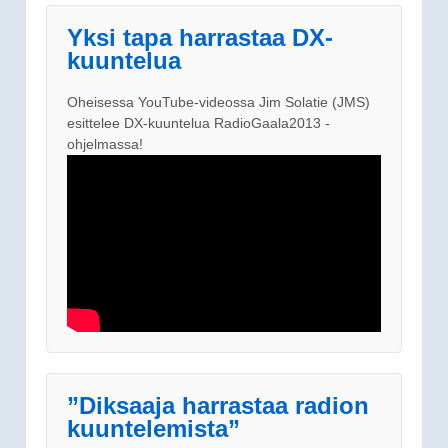
Yksi tapa harrastaa DX-
kuuntelua
Oheisessa YouTube-videossa Jim Solatie (JMS)
esittelee DX-kuuntelua RadioGaala2013 -
ohjelmassa!
”Diksaaja harrastaa radion
kuuntelemista”