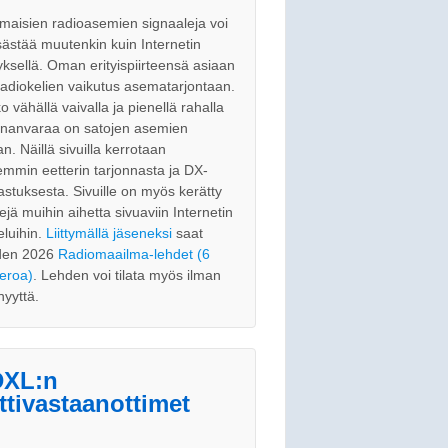
maisien radioasemien signaaleja voi
ästää muutenkin kuin Internetin
tyksellä. Oman erityispiirteensä asiaan
radiokelien vaikutus asematarjontaan.
o vähällä vaivalla ja pienellä rahalla
nnanvaraa on satojen asemien
an. Näillä sivuilla kerrotaan
emmin eetterin tarjonnasta ja DX-
astuksesta. Sivuille on myös kerätty
kejä muihin aihetta sivuaviin Internetin
eluihin.
Liittymällä jäseneksi
saat
den 2026
Radiomaailma-lehdet (6
eroa)
. Lehden voi tilata myös ilman
nyyttä.
XL:n
ttivastaanottimet