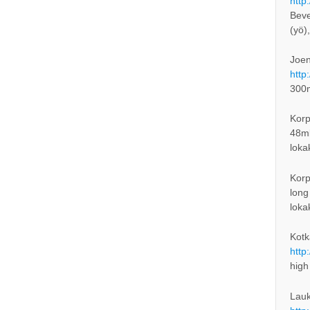
http
Beve
(yö)
Joen
http
300
Korp
48mb
loka
Korp
long
loka
Kotk
http
high
Lauk