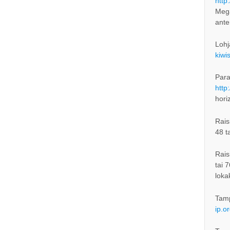
http
Mega
ant
Lohj
kiwi
Para
http
hori
Rais
48 t
Rais
tai 
loka
Tam
ip.o