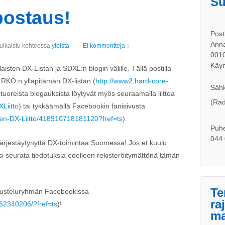
Su
postaus!
Post
Anna
ulkaistu kohteessa
yleistä
—
Ei kommentteja ↓
001
Käyn
sten DX-Listan ja SDXL:n blogin välille. Tällä postilla
 RKO:n ylläpitämän DX-listan (
http://www2.hard-core-
Sähk
ot tuoreista blogauksista löytyvät myös seuraamalla liittoa
(Rad
Liitto
) tai tykkäämällä Facebookin fanisivusta
n-DX-Liitto/418910718181120?fref=ts
).
Puhe
044 
a järjestäytynyttä DX-toimintaa Suomessa! Jos et kuulu
i seurata tiedotuksia edelleen rekisteröitymättönä tämän
Te
kusteluryhmän Facebookissa
ra
62340206/?fref=ts
)!
ma