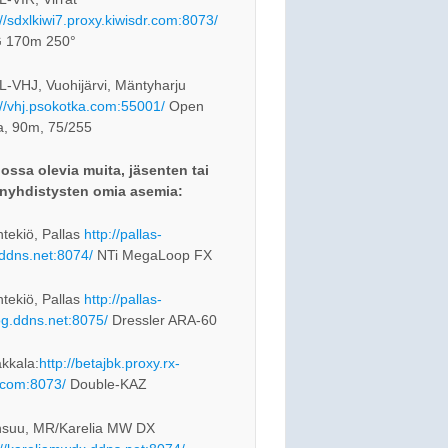
://sdxlkiwi7.proxy.kiwisdr.com:8073/
 170m 250°
-VHJ, Vuohijärvi, Mäntyharju
://vhj.psokotka.com:55001/
Open
a, 90m, 75/255
ossa olevia muita, jäsenten tai
nyhdistysten omia asemia:
tekiö, Pallas
http://pallas-
.ddns.net:8074/
NTi MegaLoop FX
tekiö, Pallas
http://pallas-
og.ddns.net:8075/
Dressler ARA-60
kkala:
http://betajbk.proxy.rx-
com:8073/
Double-KAZ
nsuu, MR/Karelia MW DX