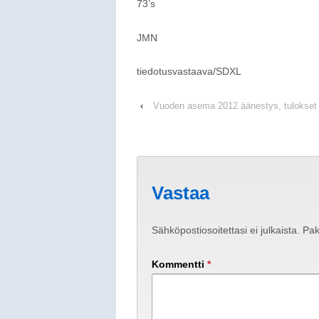
73’s
JMN
tiedotusvastaava/SDXL
‹
Vuoden asema 2012 äänestys, tulokset
Vastaa
Sähköpostiosoitettasi ei julkaista.
Pak
Kommentti
*