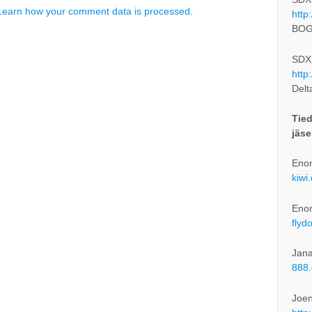
Learn how your comment data is processed.
http
BOG
SDXL
http
Delt
Tied
jäse
Enon
kiwi
Enon
flyd
Jana
888.
Joe