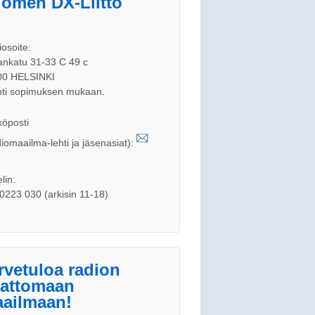
omen DX-Liitto
iosoite:
nkatu 31-33 C 49 c
00 HELSINKI
ti sopimuksen mukaan.
öposti
iomaailma-lehti ja jäsenasiat):
lin:
0223 030 (arkisin 11-18)
rvetuloa radion
jattomaan
ailmaan!