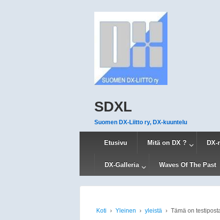
SDXL
Suomen DX-Liitto ry, DX-kuuntelu
Etusivu
Mitä on DX ?
DX-
DX-Galleria
Waves Of The Past
Koti
›
Yleinen
›
yleistä
›
Tämä on testipost