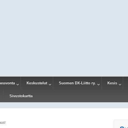
neuvonta
Keskustelut
Suomen DX-Liitto ry.
Kesis
Sivustokartta
aus!