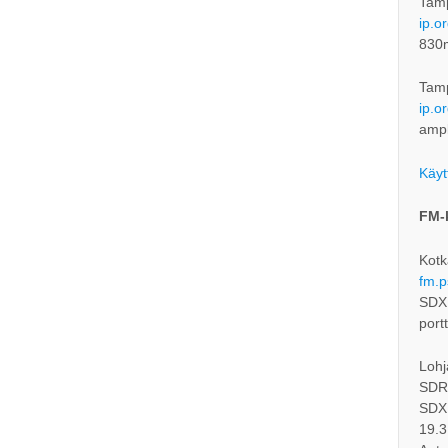
Tam
ip.o
830
Tam
ip.o
ampl
Käyt
FM-
Kotk
fm.p
SDXL
port
Lohj
SDRc
SDXL
19.3