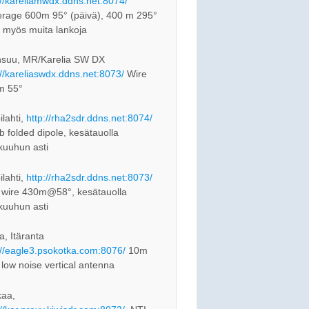
://kareliamwdx.ddns.net:8074/
rage 600m 95° (päivä), 400 m 295°
, myös muita lankoja
suu, MR/Karelia SW DX
://kareliaswdx.ddns.net:8073/
Wire
m 55°
ilahti,
http://rha2sdr.ddns.net:8074/
 folded dipole, kesätauolla
kuuhun asti
ilahti,
http://rha2sdr.ddns.net:8073/
 wire 430m@58°, kesätauolla
kuuhun asti
a, Itäranta
://eagle3.psokotka.com:8076/
10m
 low noise vertical antenna
aa,