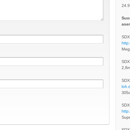
24.9
Suom
ase
SDXL
http
Meg
SDXL-
2,8m
SDX
loh.
305
SDXL
http
Supe
SDXL