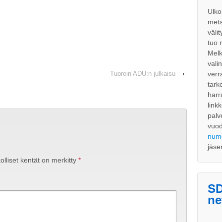
Ulko
mets
väli
tuo 
Melk
vali
verr
Tuorein ADU:n julkaisu
›
tark
harr
link
palv
vuo
num
jäse
olliset kentät on merkitty
*
SD
ne