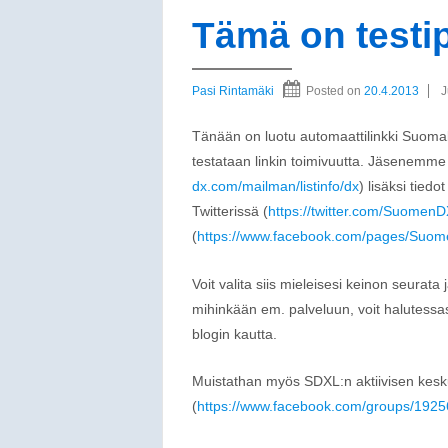
Tämä on testi
Pasi Rintamäki
Posted on
20.4.2013
J
Tänään on luotu automaattilinkki Suomalai
testataan linkin toimivuutta. Jäsenemme
dx.com/mailman/listinfo/dx
) lisäksi tied
Twitterissä (
https://twitter.com/SuomenDX
(
https://www.facebook.com/pages/Suome
Voit valita siis mieleisesi keinon seurat
mihinkään em. palveluun, voit halutessas
blogin kautta.
Muistathan myös SDXL:n aktiivisen kes
(
https://www.facebook.com/groups/1925