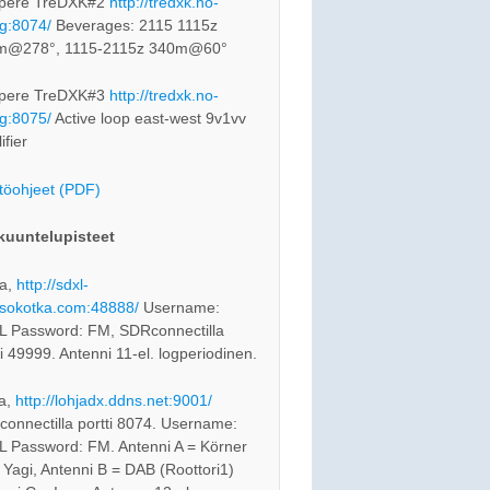
pere TreDXK#2
http://tredxk.no-
rg:8074/
Beverages: 2115 1115z
m@278°, 1115-2115z 340m@60°
pere TreDXK#3
http://tredxk.no-
rg:8075/
Active loop east-west 9v1vv
ifier
töohjeet (PDF)
kuuntelupisteet
a,
http://sdxl-
sokotka.com:48888/
Username:
 Password: FM, SDRconnectilla
ti 49999. Antenni 11-el. logperiodinen.
a,
http://lohjadx.ddns.net:9001/
onnectilla portti 8074. Username:
 Password: FM. Antenni A = Körner
 Yagi, Antenni B = DAB (Roottori1)