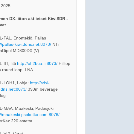
.2025
en DX-liiton aktiiviset KiwiSDR -
mat
-PAL, Enontekiö, Pallas
://pallas-kiwi.ddns.net:8073/
NTi
aDipol MD300DX (V)
IIT, Iitti
http://oh2bua.fi:8073/
Hilltop
 round loop, LNA
L-LOH1, Lohja:
http://sdxl-
ddns.net:8073/
390m beverage
deg
-MAA, Maakeski, Padasjoki
://maakeski.psokotka.com:8076/
rKaz 220 astetta
-VIR, Virrat