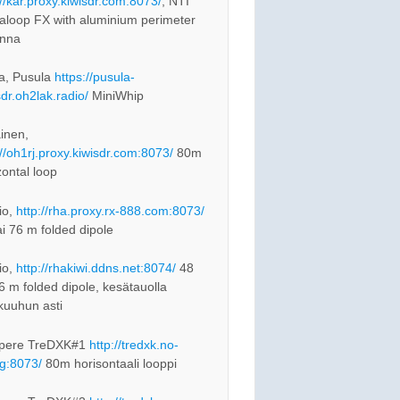
://kar.proxy.kiwisdr.com:8073/
, NTI
loop FX with aluminium perimeter
enna
a, Pusula
https://pusula-
sdr.oh2lak.radio/
MiniWhip
inen,
://oh1rj.proxy.kiwisdr.com:8073/
80m
zontal loop
io,
http://rha.proxy.rx-888.com:8073/
ai 76 m folded dipole
io,
http://rhakiwi.ddns.net:8074/
48
76 m folded dipole, kesätauolla
kuuhun asti
pere TreDXK#1
http://tredxk.no-
rg:8073/
80m horisontaali looppi