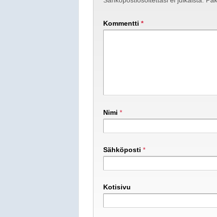
Sähköpostiosoitettasi ei julkaista.
Pak
Kommentti
*
Nimi
*
Sähköposti
*
Kotisivu