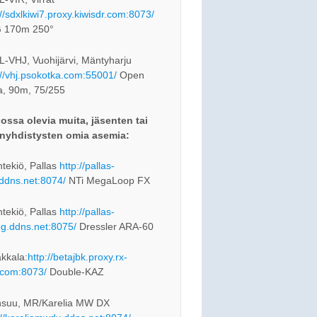
://sdxlkiwi7.proxy.kiwisdr.com:8073/
 170m 250°
-VHJ, Vuohijärvi, Mäntyharju
://vhj.psokotka.com:55001/
Open
a, 90m, 75/255
ossa olevia muita, jäsenten tai
nyhdistysten omia asemia:
tekiö, Pallas
http://pallas-
.ddns.net:8074/
NTi MegaLoop FX
tekiö, Pallas
http://pallas-
og.ddns.net:8075/
Dressler ARA-60
kkala:
http://betajbk.proxy.rx-
com:8073/
Double-KAZ
nsuu, MR/Karelia MW DX