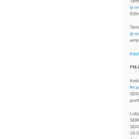
Tam
ip.o
830
Tam
ip.o
ampl
Käyt
FM-
Kotk
fm.p
SDXL
port
Lohj
SDRc
SDXL
19.3