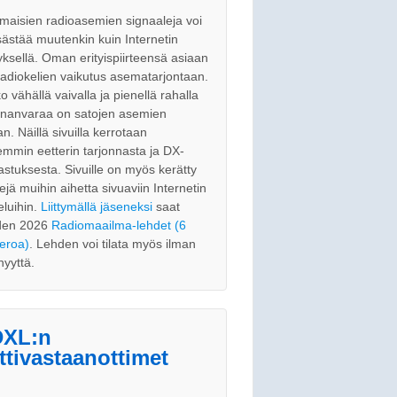
maisien radioasemien signaaleja voi
ästää muutenkin kuin Internetin
tyksellä. Oman erityispiirteensä asiaan
radiokelien vaikutus asematarjontaan.
o vähällä vaivalla ja pienellä rahalla
nnanvaraa on satojen asemien
an. Näillä sivuilla kerrotaan
emmin eetterin tarjonnasta ja DX-
astuksesta. Sivuille on myös kerätty
kejä muihin aihetta sivuaviin Internetin
eluihin.
Liittymällä jäseneksi
saat
den 2026
Radiomaailma-lehdet (6
eroa)
. Lehden voi tilata myös ilman
nyyttä.
XL:n
ttivastaanottimet