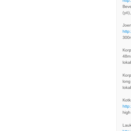
http
Beve
(yö)
Joen
http
300
Korp
48mb
loka
Korp
long
loka
Kotk
http
high
Lauk