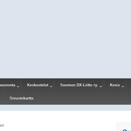
neuvonta
Keskustelut
Suomen DX-Liitto ry.
Kesis
Sivustokartta
eri