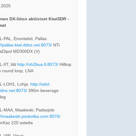
.2025
en DX-liiton aktiiviset KiwiSDR -
mat
-PAL, Enontekiö, Pallas
://pallas-kiwi.ddns.net:8073/
NTi
aDipol MD300DX (V)
IIT, Iitti
http://oh2bua.fi:8073/
Hilltop
 round loop, LNA
L-LOH1, Lohja:
http://sdxl-
ddns.net:8073/
390m beverage
deg
-MAA, Maakeski, Padasjoki
://maakeski.psokotka.com:8076/
rKaz 220 astetta
-VIR, Virrat