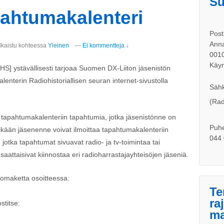
Su
ahtumakalenteri
Post
Anna
lkaistu kohteessa
Yleinen
—
Ei kommentteja ↓
001
Käyn
HS] ystävällisesti tarjoaa Suomen DX-Liiton jäsenistön
nterin Radiohistoriallisen seuran internet-sivustolla
Sähk
(Rad
 tapahtumakalenteriin tapahtumia, jotka jäsenistönne on
Puhe
 ikään jäsenenne voivat ilmoittaa tapahtumakalenteriin
044 
 jotka tapahtumat sivuavat radio- ja tv-toimintaa tai
saattaisivat kiinnostaa eri radioharrastajayhteisöjen jäseniä.
lomaketta osoitteessa:
Te
ra
stitse:
ma