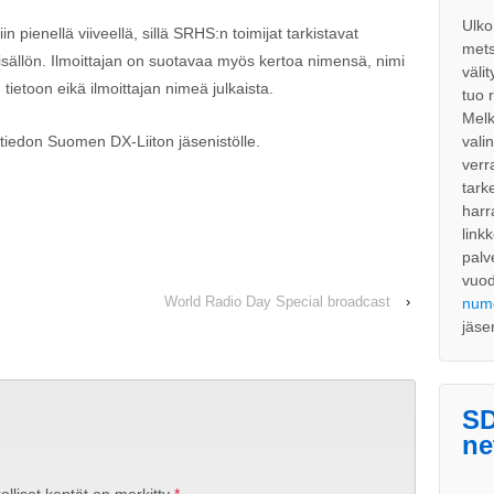
Ulko
n pienellä viiveellä, sillä SRHS:n toimijat tarkistavat
mets
sisällön. Ilmoittajan on suotavaa myös kertoa nimensä, nimi
väli
toon eikä ilmoittajan nimeä julkaista.
tuo 
Melk
vali
tiedon Suomen DX-Liiton jäsenistölle.
verr
tark
harr
link
palv
vuo
World Radio Day Special broadcast
›
num
jäse
SD
ne