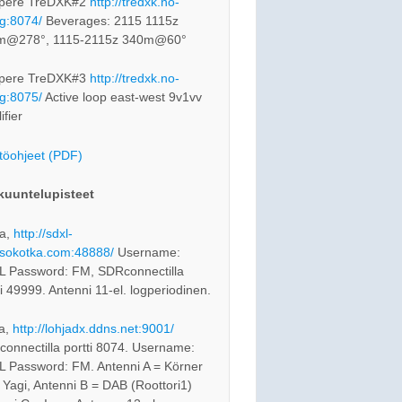
pere TreDXK#2
http://tredxk.no-
rg:8074/
Beverages: 2115 1115z
m@278°, 1115-2115z 340m@60°
pere TreDXK#3
http://tredxk.no-
rg:8075/
Active loop east-west 9v1vv
ifier
töohjeet (PDF)
kuuntelupisteet
a,
http://sdxl-
sokotka.com:48888/
Username:
 Password: FM, SDRconnectilla
ti 49999. Antenni 11-el. logperiodinen.
a,
http://lohjadx.ddns.net:9001/
onnectilla portti 8074. Username:
 Password: FM. Antenni A = Körner
 Yagi, Antenni B = DAB (Roottori1)