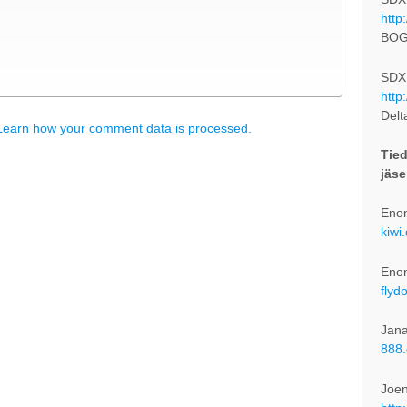
http
BOG
SDXL
http
Delt
Learn how your comment data is processed.
Tied
jäse
Enon
kiwi
Enon
flyd
Jana
888.
Joe