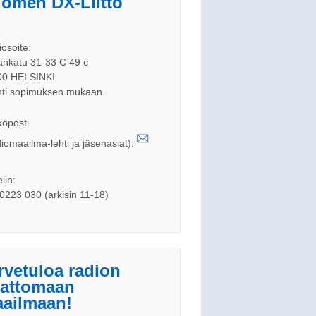
omen DX-Liitto
iosoite:
nkatu 31-33 C 49 c
00 HELSINKI
ti sopimuksen mukaan.
öposti
iomaailma-lehti ja jäsenasiat):
lin:
0223 030 (arkisin 11-18)
rvetuloa radion
jattomaan
ailmaan!