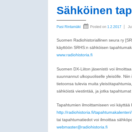
Sähköinen tap
Pasi Rintamäki
Posted on
1.2.2017
Ju
Suomen Radiohistoriallinen seura ry [SR
käyttöön SRHS:n sähköisen tapahtumakale
www.radiohistoria.fi
Suomen DX-Liiton jäsenistö voi ilmoittaa
suunnannut ulkopuoliselle yleisölle. Niin
tietoonsa tulevia muita yleisötapahtumia,
sähköistä viestintää, ja jotka tapahtumat 
Tapahtumien ilmoittamiseen voi käyttää 
http://radiohistoria.fi/tapahtumakalenteri/
tai tapahtumatiedot voi ilmoittaa sähköpo
webmaster@radiohistoria.fi