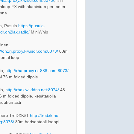
://kar.proxy.kiwisdr.com:8073/
, NTI
loop FX with aluminium perimeter
enna
a, Pusula
https://pusula-
sdr.oh2lak.radio/
MiniWhip
inen,
://oh1rj.proxy.kiwisdr.com:8073/
80m
zontal loop
io,
http://rha.proxy.rx-888.com:8073/
ai 76 m folded dipole
io,
http://rhakiwi.ddns.net:8074/
48
76 m folded dipole, kesätauolla
kuuhun asti
pere TreDXK#1
http://tredxk.no-
rg:8073/
80m horisontaali looppi