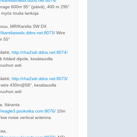
://kareliamwdx.ddns.net:8074/
rage 600m 95° (päivä), 400 m 295°
, myös muita lankoja
suu, MR/Karelia SW DX
://kareliaswdx.ddns.net:8073/
Wire
m 55°
ilahti,
http://rha2sdr.ddns.net:8074/
 folded dipole, kesätauolla
kuuhun asti
ilahti,
http://rha2sdr.ddns.net:8073/
 wire 430m@58°, kesätauolla
kuuhun asti
a, Itäranta
://eagle3.psokotka.com:8076/
10m
 low noise vertical antenna
aa,