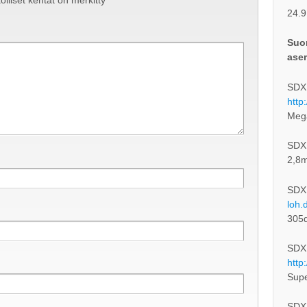
olliset kentät on merkitty
*
24.9
Suom
ase
SDXL
http
Meg
SDXL-
2,8m
SDX
loh.
305
SDXL
http
Supe
SDXL