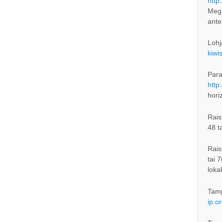
http
Mega
ant
Lohj
kiwi
Para
http
hori
Rais
48 t
Rais
tai 
loka
Tam
ip.o