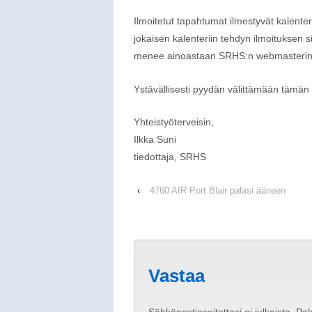
Ilmoitetut tapahtumat ilmestyvät kalenterii
jokaisen kalenteriin tehdyn ilmoituksen 
menee ainoastaan SRHS:n webmasterin tie
Ystävällisesti pyydän välittämään tämän 
Yhteistyöterveisin,
Ilkka Suni
tiedottaja, SRHS
‹
4760 AIR Port Blair palasi ääneen
Vastaa