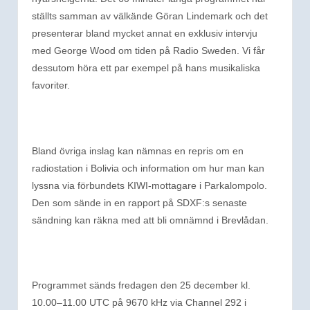
ställts samman av välkände Göran Lindemark och det
presenterar bland mycket annat en exklusiv intervju
med George Wood om tiden på Radio Sweden. Vi får
dessutom höra ett par exempel på hans musikaliska
favoriter.
Bland övriga inslag kan nämnas en repris om en
radiostation i Bolivia och information om hur man kan
lyssna via förbundets KIWI-mottagare i Parkalompolo.
Den som sände in en rapport på SDXF:s senaste
sändning kan räkna med att bli omnämnd i Brevlådan.
Programmet sänds fredagen den 25 december kl.
10.00–11.00 UTC på 9670 kHz via Channel 292 i