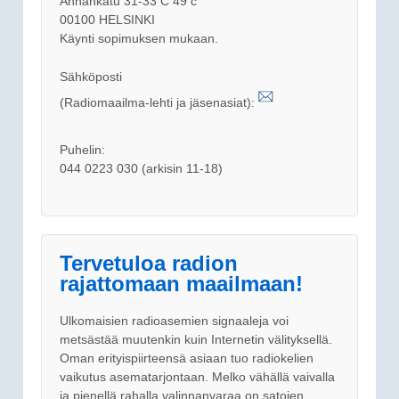
Annankatu 31-33 C 49 c
00100 HELSINKI
Käynti sopimuksen mukaan.
Sähköposti
(Radiomaailma-lehti ja jäsenasiat):
Puhelin:
044 0223 030 (arkisin 11-18)
Tervetuloa radion
rajattomaan maailmaan!
Ulkomaisien radioasemien signaaleja voi
metsästää muutenkin kuin Internetin välityksellä.
Oman erityispiirteensä asiaan tuo radiokelien
vaikutus asematarjontaan. Melko vähällä vaivalla
ja pienellä rahalla valinnanvaraa on satojen