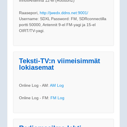
InnovAntenna 12-el (Roottori2)
Raasepori,
http://jwedx.ddns.net:9001/
Username: SDXL Password: FM, SDRconnectilla
portti 50000, Antennit 9-el FM-yagi ja 15-el
OIRT/TV-yagi.
Teksti-TV:n viimeisimmät
lokiasemat
Online Log - AM:
AM Log
Online Log - FM:
FM Log