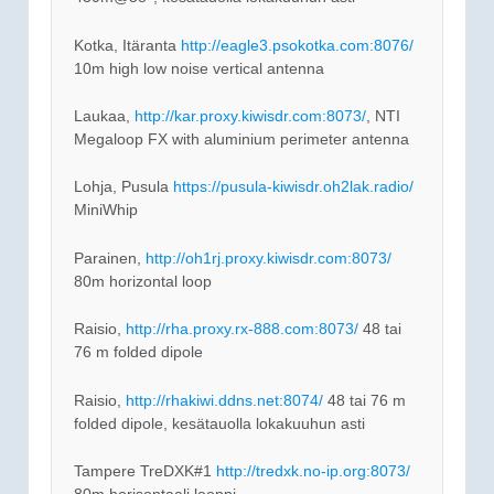
Kotka, Itäranta
http://eagle3.psokotka.com:8076/
10m high low noise vertical antenna
Laukaa,
http://kar.proxy.kiwisdr.com:8073/
, NTI
Megaloop FX with aluminium perimeter antenna
Lohja, Pusula
https://pusula-kiwisdr.oh2lak.radio/
MiniWhip
Parainen,
http://oh1rj.proxy.kiwisdr.com:8073/
80m horizontal loop
Raisio,
http://rha.proxy.rx-888.com:8073/
48 tai
76 m folded dipole
Raisio,
http://rhakiwi.ddns.net:8074/
48 tai 76 m
folded dipole, kesätauolla lokakuuhun asti
Tampere TreDXK#1
http://tredxk.no-ip.org:8073/
80m horisontaali looppi