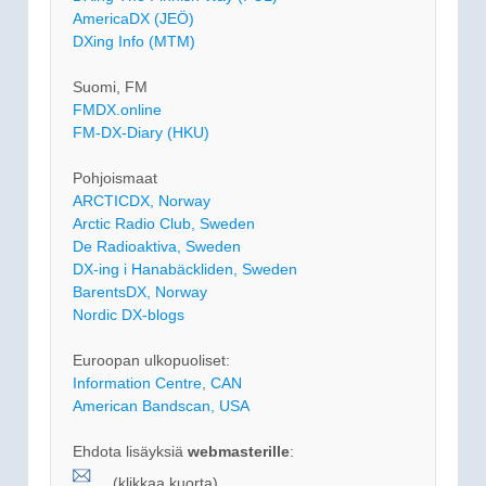
AmericaDX (JEÖ)
DXing Info (MTM)
Suomi, FM
FMDX.online
FM-DX-Diary (HKU)
Pohjoismaat
ARCTICDX, Norway
Arctic Radio Club, Sweden
De Radioaktiva, Sweden
DX-ing i Hanabäckliden, Sweden
BarentsDX, Norway
Nordic DX-blogs
Euroopan ulkopuoliset:
Information Centre, CAN
American Bandscan, USA
Ehdota lisäyksiä
webmasterille
:
(klikkaa kuorta)