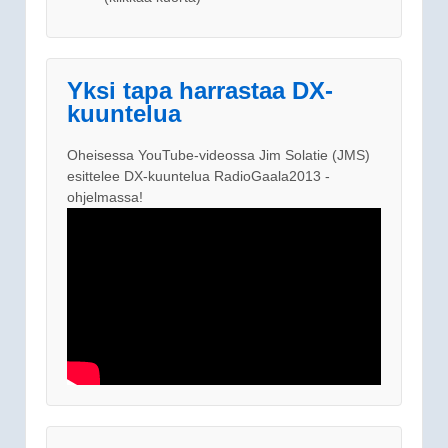
Yksi tapa harrastaa DX-
kuuntelua
Oheisessa YouTube-videossa Jim Solatie (JMS)
esittelee DX-kuuntelua RadioGaala2013 -
ohjelmassa!