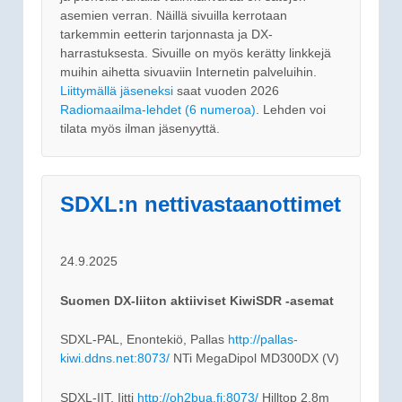
asemien verran. Näillä sivuilla kerrotaan
tarkemmin eetterin tarjonnasta ja DX-
harrastuksesta. Sivuille on myös kerätty linkkejä
muihin aihetta sivuaviin Internetin palveluihin.
Liittymällä jäseneksi
saat vuoden 2026
Radiomaailma-lehdet (6 numeroa)
. Lehden voi
tilata myös ilman jäsenyyttä.
SDXL:n nettivastaanottimet
24.9.2025
Suomen DX-liiton aktiiviset KiwiSDR -asemat
SDXL-PAL, Enontekiö, Pallas
http://pallas-
kiwi.ddns.net:8073/
NTi MegaDipol MD300DX (V)
SDXL-IIT, Iitti
http://oh2bua.fi:8073/
Hilltop 2,8m