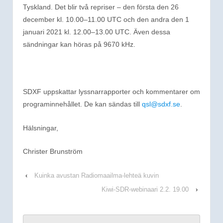
Tyskland. Det blir två repriser – den första den 26
december kl. 10.00–11.00 UTC och den andra den 1
januari 2021 kl. 12.00–13.00 UTC. Även dessa
sändningar kan höras på 9670 kHz.
SDXF uppskattar lyssnarrapporter och kommentarer om
programinnehållet. De kan sändas till
qsl@sdxf.se
.
Hälsningar,
Christer Brunström
‹
Kuinka avustan Radiomaailma-lehteä kuvin
Kiwi-SDR-webinaari 2.2. 19.00
›