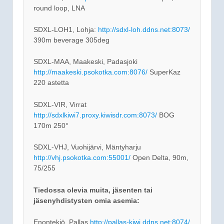
round loop, LNA
SDXL-LOH1, Lohja:
http://sdxl-loh.ddns.net:8073/
390m beverage 305deg
SDXL-MAA, Maakeski, Padasjoki
http://maakeski.psokotka.com:8076/
SuperKaz
220 astetta
SDXL-VIR, Virrat
http://sdxlkiwi7.proxy.kiwisdr.com:8073/
BOG
170m 250°
SDXL-VHJ, Vuohijärvi, Mäntyharju
http://vhj.psokotka.com:55001/
Open Delta, 90m,
75/255
Tiedossa olevia muita, jäsenten tai
jäsenyhdistysten omia asemia:
Enontekiö, Pallas
http://pallas-kiwi.ddns.net:8074/