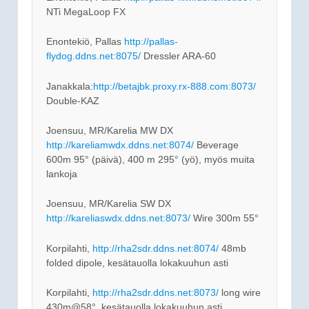
NTi MegaLoop FX
Enontekiö, Pallas
http://pallas-
flydog.ddns.net:8075/
Dressler ARA-60
Janakkala:
http://betajbk.proxy.rx-888.com:8073/
Double-KAZ
Joensuu, MR/Karelia MW DX
http://kareliamwdx.ddns.net:8074/
Beverage
600m 95° (päivä), 400 m 295° (yö), myös muita
lankoja
Joensuu, MR/Karelia SW DX
http://kareliaswdx.ddns.net:8073/
Wire 300m 55°
Korpilahti,
http://rha2sdr.ddns.net:8074/
48mb
folded dipole, kesätauolla lokakuuhun asti
Korpilahti,
http://rha2sdr.ddns.net:8073/
long wire
430m@58°, kesätauolla lokakuuhun asti