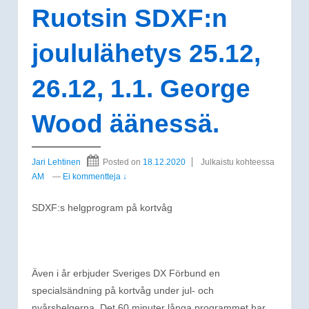
Ruotsin SDXF:n
joululähetys 25.12,
26.12, 1.1. George
Wood äänessä.
Jari Lehtinen
Posted on
18.12.2020
Julkaistu kohteessa
AM
—
Ei kommentteja ↓
SDXF:s helgprogram på kortvåg
Även i år erbjuder Sveriges DX Förbund en
specialsändning på kortvåg under jul- och
nyårshelgerna. Det 60 minuter långa programmet har