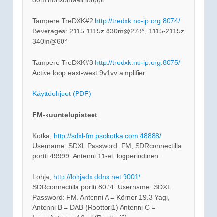
Tampere TreDXK#2
http://tredxk.no-ip.org:8074/
Beverages: 2115 1115z 830m@278°, 1115-2115z
340m@60°
Tampere TreDXK#3
http://tredxk.no-ip.org:8075/
Active loop east-west 9v1vv amplifier
Käyttöohjeet (PDF)
FM-kuuntelupisteet
Kotka,
http://sdxl-fm.psokotka.com:48888/
Username: SDXL Password: FM, SDRconnectilla
portti 49999. Antenni 11-el. logperiodinen.
Lohja,
http://lohjadx.ddns.net:9001/
SDRconnectilla portti 8074. Username: SDXL
Password: FM. Antenni A = Körner 19.3 Yagi,
Antenni B = DAB (Roottori1) Antenni C =