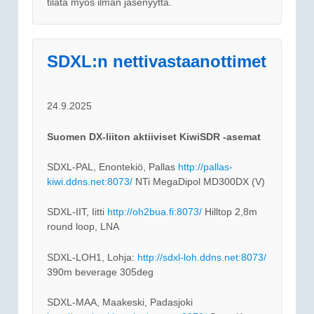
tilata myös ilman jäsenyyttä.
SDXL:n nettivastaanottimet
24.9.2025
Suomen DX-liiton aktiiviset KiwiSDR -asemat
SDXL-PAL, Enontekiö, Pallas
http://pallas-
kiwi.ddns.net:8073/
NTi MegaDipol MD300DX (V)
SDXL-IIT, Iitti
http://oh2bua.fi:8073/
Hilltop 2,8m
round loop, LNA
SDXL-LOH1, Lohja:
http://sdxl-loh.ddns.net:8073/
390m beverage 305deg
SDXL-MAA, Maakeski, Padasjoki