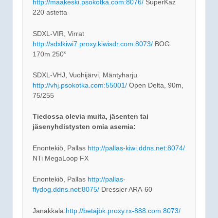
http://maakeski.psokotka.com:8076/
SuperKaz
220 astetta
SDXL-VIR, Virrat
http://sdxlkiwi7.proxy.kiwisdr.com:8073/
BOG
170m 250°
SDXL-VHJ, Vuohijärvi, Mäntyharju
http://vhj.psokotka.com:55001/
Open Delta, 90m,
75/255
Tiedossa olevia muita, jäsenten tai
jäsenyhdistysten omia asemia:
Enontekiö, Pallas
http://pallas-kiwi.ddns.net:8074/
NTi MegaLoop FX
Enontekiö, Pallas
http://pallas-
flydog.ddns.net:8075/
Dressler ARA-60
Janakkala:
http://betajbk.proxy.rx-888.com:8073/