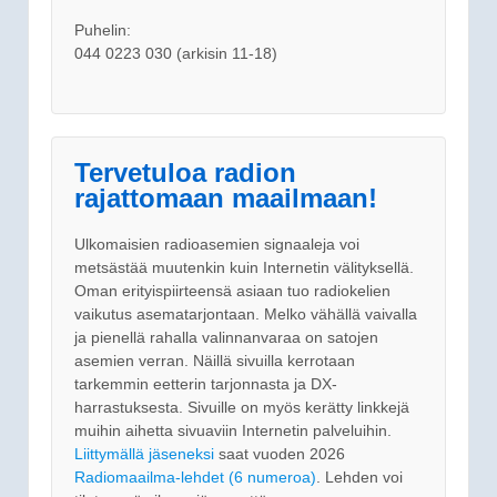
Puhelin:
044 0223 030 (arkisin 11-18)
Tervetuloa radion
rajattomaan maailmaan!
Ulkomaisien radioasemien signaaleja voi
metsästää muutenkin kuin Internetin välityksellä.
Oman erityispiirteensä asiaan tuo radiokelien
vaikutus asematarjontaan. Melko vähällä vaivalla
ja pienellä rahalla valinnanvaraa on satojen
asemien verran. Näillä sivuilla kerrotaan
tarkemmin eetterin tarjonnasta ja DX-
harrastuksesta. Sivuille on myös kerätty linkkejä
muihin aihetta sivuaviin Internetin palveluihin.
Liittymällä jäseneksi
saat vuoden 2026
Radiomaailma-lehdet (6 numeroa)
. Lehden voi