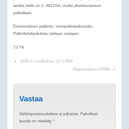
tarkka hetki on n. 0610SA, mutta yksinkertaistus
paikallaan.
Ensimmäinen palkinto: moniaaltotaskuradio.
Palkintolahjoituksia otetaan vastaan.
73 TK
‹
SDXL:n vuosikokous 21.3.2009
Radiomaailma 3/2009
›
Vastaa
Sähköpostiosoitettasi ei julkaista.
Pakolliset
kentät on merkitty
*