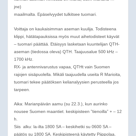
jne)
maailmalta. Epäselvyydet tulkitsee tuomari.
Voittaja on kaukaisimman aseman kuulija. Todisteena
klippi, hätätapauksissa myös muut aihetodisteet käyvät
– tuomari päättää. Etäisyys lasketaan kuuntelijan QTH-
aseman (tiedossa oleva) QTH. Taajuusalue 500 kHz –
1700 kHz.
RX- ja antennivarustus vapaa, QTHt vain Suomen
rajojen sisäpuolella. Mikäli taajuudella useita R Marioita,
tuomari tekee päätöksen kelianalyysien perusteella jos
tarpeen.
Aika: Marianpäivän aamu (su 22.3.), kun aurinko
nousee Suomen maantiet. keskipisteen ”tienoilla” + – 12
h.
Siis alku: la-ilta 1800 SA – keskihetki su 0600 SA –
päätös su 1800 SA. Keskipisteenä käytetty Piippolaa,