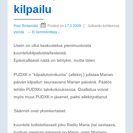
kilpailu
Pasi Rintamäki
Posted on
17.3.2009
Julkaistu kohteessa
yleistä
—
Ei kommentteja ↓
Usein on ollut keskustelua pienimuotoista
kuuntelukilpailuista/testeistä.
Epävirallisesti näitä on tehtykin, mutta täten:
PUDXK:n ”kilpailutoimikunta” (allekirj.) julistaa Marian
päivän kilpailun seuraavana Marian päivänä. Päätös
tehtiin PUDXKn talvikokouksessa. Osallistua voivat
myös muut PUDXK:n jäsenet, paitsi allekirjoittanut.
Säännöt ovat yksinkertaiset:
kuuntele todistettavasti joku Radio Maria (tai vastaava,
kunhan aseman nimessä on Maria, esim Mariana …