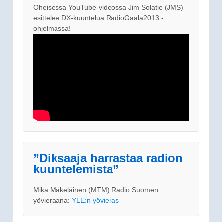
Oheisessa YouTube-videossa Jim Solatie (JMS)
esittelee DX-kuuntelua RadioGaala2013 -
ohjelmassa!
”Diksaaja harrastaa radion
kuuntelemista”
Mika Mäkeläinen (MTM) Radio Suomen
yövieraana:
YLE:n yövieras