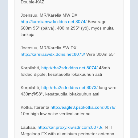
Double-KAZ
Joensuu, MR/Karelia MW DX
http://kareliamwdx.ddns.net:8074/
Beverage
600m 95° (päivä), 400 m 295° (yö), myös muita
lankoja
Joensuu, MR/Karelia SW DX
http://kareliaswdx.ddns.net:8073/
Wire 300m 55°
Korpilahti,
http://rha2sdr.ddns.net:8074/
48mb
folded dipole, kesätauolla lokakuuhun asti
Korpilahti,
http://rha2sdr.ddns.net:8073/
long wire
430m@58°, kesätauolla lokakuuhun asti
Kotka, Itäranta
http://eagle3.psokotka.com:8076/
10m high low noise vertical antenna
Laukaa,
http://kar.proxy.kiwisdr.com:8073/
, NTI
Megaloop FX with aluminium perimeter antenna