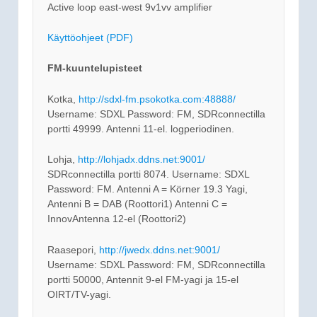
Active loop east-west 9v1vv amplifier
Käyttöohjeet (PDF)
FM-kuuntelupisteet
Kotka,
http://sdxl-fm.psokotka.com:48888/
Username: SDXL Password: FM, SDRconnectilla
portti 49999. Antenni 11-el. logperiodinen.
Lohja,
http://lohjadx.ddns.net:9001/
SDRconnectilla portti 8074. Username: SDXL
Password: FM. Antenni A = Körner 19.3 Yagi,
Antenni B = DAB (Roottori1) Antenni C =
InnovAntenna 12-el (Roottori2)
Raasepori,
http://jwedx.ddns.net:9001/
Username: SDXL Password: FM, SDRconnectilla
portti 50000, Antennit 9-el FM-yagi ja 15-el
OIRT/TV-yagi.