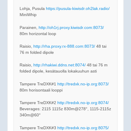
Lohja, Pusula
https://pusula-kiwisdr.oh2lak.radio/
MiniWhip
Parainen,
http://oh1rj.proxy.kiwisdr.com:8073/
80m horizontal loop
Raisio,
http://rha.proxy.rx-888.com:8073/
48 tai
76 m folded dipole
Raisio,
http://rhakiwi.ddns.net:8074/
48 tai 76 m
folded dipole, kesätauolla lokakuuhun asti
Tampere TreDXK#1
http://tredxk.no-ip.org:8073/
80m horisontaali looppi
Tampere TreDXK#2
http://tredxk.no-ip.org:8074/
Beverages: 2115 1115z 830m@278°, 1115-2115z
340m@60°
Tampere TreDXK#3
http://tredxk.no-ip.org:8075/