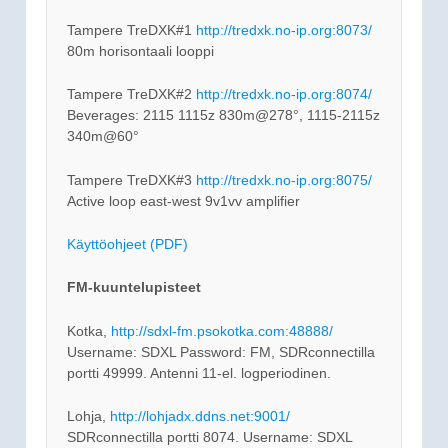
Tampere TreDXK#1
http://tredxk.no-ip.org:8073/
80m horisontaali looppi
Tampere TreDXK#2
http://tredxk.no-ip.org:8074/
Beverages: 2115 1115z 830m@278°, 1115-2115z
340m@60°
Tampere TreDXK#3
http://tredxk.no-ip.org:8075/
Active loop east-west 9v1vv amplifier
Käyttöohjeet (PDF)
FM-kuuntelupisteet
Kotka,
http://sdxl-fm.psokotka.com:48888/
Username: SDXL Password: FM, SDRconnectilla
portti 49999. Antenni 11-el. logperiodinen.
Lohja,
http://lohjadx.ddns.net:9001/
SDRconnectilla portti 8074. Username: SDXL