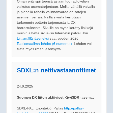
Oman erityispiirteensä asiaan tuo radiokelien
vaikutus asematarjontaan. Melko vähällä vaivalla
ja pienellä rahalla valinnanvaraa on satojen
asemien verran. Näillä sivuilla kerrotaan
tarkemmin eetterin tarjonnasta ja DX-
harrastuksesta. Sivuille on myös kerätty linkkejä
muihin aihetta sivuaviin Internetin palveluihin.
Liittymällä jäseneksi
saat vuoden 2026
Radiomaailma-lehdet (6 numeroa)
. Lehden voi
tilata myös ilman jäsenyyttä.
SDXL:n nettivastaanottimet
24.9.2025
Suomen DX-liiton aktiiviset KiwiSDR -asemat
SDXL-PAL, Enontekiö, Pallas
http://pallas-