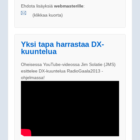
Ehdota lisäyksiä
webmasterille
:
(klikkaa kuorta)
Yksi tapa harrastaa DX-
kuuntelua
Oheisessa YouTube-videossa Jim Solatie (JMS)
esittelee DX-kuuntelua RadioGaala2013 -
ohjelmassa!