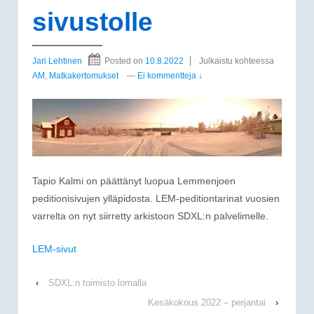
sivustolle
Jari Lehtinen
Posted on
10.8.2022
Julkaistu kohteessa
AM
,
Matkakertomukset
—
Ei kommentteja ↓
Tapio Kalmi on päättänyt luopua Lemmenjoen
peditionisivujen ylläpidosta. LEM-peditiontarinat vuosien
varrelta on nyt siirretty arkistoon SDXL:n palvelimelle.
LEM-sivut
‹
SDXL:n toimisto lomalla
Kesäkokous 2022 – perjantai
›