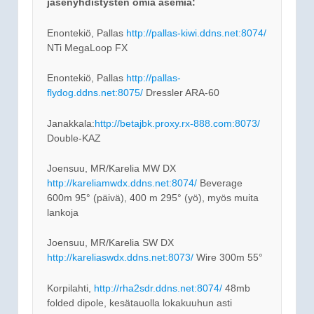
jäsenyhdistysten omia asemia:
Enontekiö, Pallas
http://pallas-kiwi.ddns.net:8074/
NTi MegaLoop FX
Enontekiö, Pallas
http://pallas-
flydog.ddns.net:8075/
Dressler ARA-60
Janakkala:
http://betajbk.proxy.rx-888.com:8073/
Double-KAZ
Joensuu, MR/Karelia MW DX
http://kareliamwdx.ddns.net:8074/
Beverage
600m 95° (päivä), 400 m 295° (yö), myös muita
lankoja
Joensuu, MR/Karelia SW DX
http://kareliaswdx.ddns.net:8073/
Wire 300m 55°
Korpilahti,
http://rha2sdr.ddns.net:8074/
48mb
folded dipole, kesätauolla lokakuuhun asti