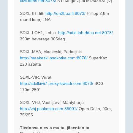
kiwi.ddns.net:8073/
NTi MegaDipol MD300DX (V)
SDXL-IIT, Iitti
http://oh2bua.fi:8073/
Hilltop 2,8m
round loop, LNA
SDXL-LOH1, Lohja:
http://sdxl-loh.ddns.net:8073/
390m beverage 305deg
SDXL-MAA, Maakeski, Padasjoki
http://maakeski.psokotka.com:8076/
SuperKaz
220 astetta
SDXL-VIR, Virrat
http://sdxlkiwi7.proxy.kiwisdr.com:8073/
BOG
170m 250°
SDXL-VHJ, Vuohijärvi, Mäntyharju
http://vhj.psokotka.com:55001/
Open Delta, 90m,
75/255
Tiedossa olevia muita, jäsenten tai