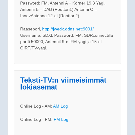
Password: FM. Antenni A = Körner 19.3 Yagi,
Antenni B = DAB (Roottori1) Antenni C =
InnovAntenna 12-el (Roottori2)
Raasepori,
http://jwedx.ddns.net:9001/
Username: SDXL Password: FM, SDRconnectilla
portti 50000, Antennit 9-el FM-yagi ja 15-el
OIRT/TV-yagi.
Teksti-TV:n viimeisimmät
lokiasemat
Online Log - AM:
AM Log
Online Log - FM:
FM Log