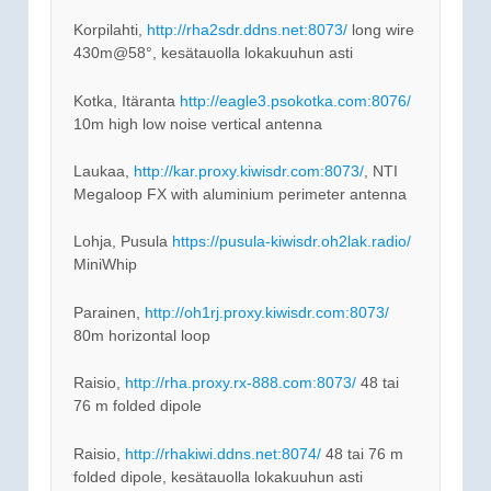
Korpilahti,
http://rha2sdr.ddns.net:8073/
long wire
430m@58°, kesätauolla lokakuuhun asti
Kotka, Itäranta
http://eagle3.psokotka.com:8076/
10m high low noise vertical antenna
Laukaa,
http://kar.proxy.kiwisdr.com:8073/
, NTI
Megaloop FX with aluminium perimeter antenna
Lohja, Pusula
https://pusula-kiwisdr.oh2lak.radio/
MiniWhip
Parainen,
http://oh1rj.proxy.kiwisdr.com:8073/
80m horizontal loop
Raisio,
http://rha.proxy.rx-888.com:8073/
48 tai
76 m folded dipole
Raisio,
http://rhakiwi.ddns.net:8074/
48 tai 76 m
folded dipole, kesätauolla lokakuuhun asti