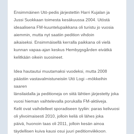
Ensimmäinen Utö-pedis järjestettin Harri Kujalan ja
Jussi Suokkaan toimesta kesäkuussa 2004. Utöstä
ideaalisena FM-kuuntelupaikkana oli turistu jo vuosia
aiemmin, mutta nyt saatiin pedition vihdoin
aikaiseksi. Ensimmäisellä kerralla paikkana oli vielä
kunnan vapaa-ajan keskus Hembygsgården eivätkä
kelitkään oikein suosineet.
Idea hautautui muutamaksi vuodeksi, mutta 2008
päästiin vastavalmistuneisiin Utö Logi –mökkeihin
saaren
länsilaidalla ja peditioneja on siitä lähtien järjestetty joka
vuosi hieman vaihtelevalla porukalla FM-aktiiveja.
Kelit ovat vaihdelleet sporadiseen tyyliin: paras kelivuosi
oli ylivoimaisesti 2010, jolloin keliä oli lähes joka
päivä, huonoin taas oli 2011, jolloin kesän ainoa
täydellisen kuiva kausi osui juuri peditionviikkoon.