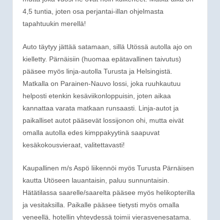
4,5 tuntia, joten osa perjantai-illan ohjelmasta
tapahtuukin merellä!
Auto täytyy jättää satamaan, sillä Utössä autolla ajo on
kielletty. Pärnäisiin (huomaa epätavallinen taivutus)
pääsee myös linja-autolla Turusta ja Helsingistä.
Matkalla on Parainen-Nauvo lossi, joka ruuhkautuu
helposti etenkin kesäviikonloppuisin, joten aikaa
kannattaa varata matkaan runsaasti. Linja-autot ja
paikalliset autot pääsevät lossijonon ohi, mutta eivät
omalla autolla edes kimppakyytinä saapuvat
kesäkokousvieraat, valitettavasti!
Kaupallinen m/s Aspö liikennöi myös Turusta Pärnäisen
kautta Utöseen lauantaisin, paluu sunnuntaisin.
Hätätilassa saarelle/saarelta pääsee myös helikopterilla
ja vesitaksilla. Paikalle pääsee tietysti myös omalla
veneellä, hotellin yhteydessä toimii vierasvenesatama.