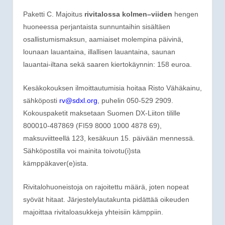
Paketti C. Majoitus
rivitalossa kolmen
–
viiden
hengen
huoneessa perjantaista sunnuntaihin sisältäen
osallistumismaksun, aamiaiset molempina päivinä,
lounaan lauantaina, illallisen lauantaina, saunan
lauantai-iltana sekä saaren kiertokäynnin: 158 euroa.
Kesäkokouksen ilmoittautumisia hoitaa Risto Vähäkainu,
sähköposti
rv@sdxl.org
, puhelin 050-529 2909.
Kokouspaketit maksetaan Suomen DX-Liiton tilille
800010-487869 (FI59 8000 1000 4878 69),
maksuviitteellä 123, kesäkuun 15. päivään mennessä.
Sähköpostilla voi mainita toivotu(i)sta
kämppäkaver(e)ista.
Rivitalohuoneistoja on rajoitettu määrä, joten nopeat
syövät hitaat. Järjestelylautakunta pidättää oikeuden
majoittaa rivitaloasukkeja yhteisiin kämppiin.