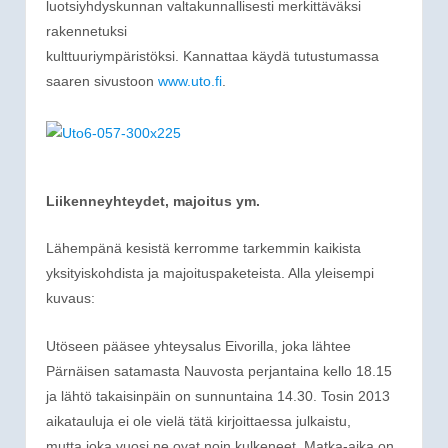
luotsiyhdyskunnan valtakunnallisesti merkittäväksi
rakennetuksi
kulttuuriympäristöksi. Kannattaa käydä tutustumassa
saaren sivustoon
www.uto.fi
.
Liikenneyhteydet, majoitus ym.
Lähempänä kesistä kerromme tarkemmin kaikista
yksityiskohdista ja majoituspaketeista. Alla yleisempi
kuvaus:
Utöseen pääsee yhteysalus Eivorilla, joka lähtee
Pärnäisen satamasta Nauvosta perjantaina kello 18.15
ja lähtö takaisinpäin on sunnuntaina 14.30. Tosin 2013
aikatauluja ei ole vielä tätä kirjoittaessa julkaistu,
mutta joka vuosi ne ovat noin kulkeneet. Matka-aika on