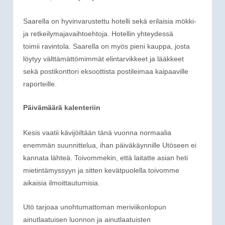
Saarella on hyvinvarustettu hotelli sekä erilaisia mökki-
ja retkeilymajavaihtoehtoja. Hotellin yhteydessä
toimii ravintola. Saarella on myös pieni kauppa, josta
löytyy välttämättömimmät elintarvikkeet ja lääkkeet
sekä postikonttori eksoottista postileimaa kaipaaville
raporteille.
Päivämäärä kalenteriin
Kesis vaatii kävijöiltään tänä vuonna normaalia
enemmän suunnittelua, ihan päiväkäynnille Utöseen ei
kannata lähteä. Toivommekin, että laitatte asian heti
mietintämyssyyn ja sitten kevätpuolella toivomme
aikaisia ilmoittautumisia.
Utö tarjoaa unohtumattoman meriviikonlopun
ainutlaatuisen luonnon ja ainutlaatuisten