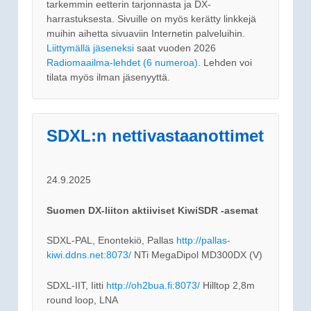
tarkemmin eetterin tarjonnasta ja DX-
harrastuksesta. Sivuille on myös kerätty linkkejä
muihin aihetta sivuaviin Internetin palveluihin.
Liittymällä jäseneksi
saat vuoden 2026
Radiomaailma-lehdet (6 numeroa)
. Lehden voi
tilata myös ilman jäsenyyttä.
SDXL:n nettivastaanottimet
24.9.2025
Suomen DX-liiton aktiiviset KiwiSDR -asemat
SDXL-PAL, Enontekiö, Pallas
http://pallas-
kiwi.ddns.net:8073/
NTi MegaDipol MD300DX (V)
SDXL-IIT, Iitti
http://oh2bua.fi:8073/
Hilltop 2,8m
round loop, LNA