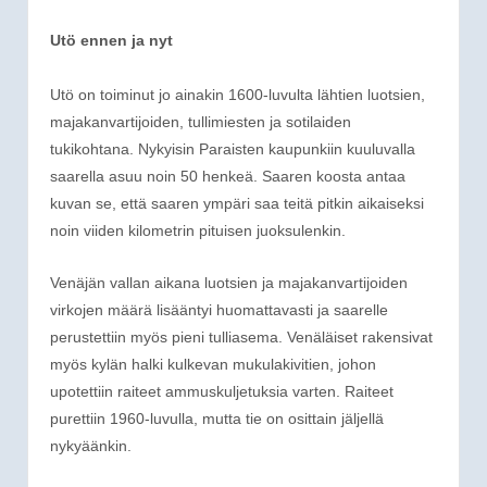
Utö ennen ja nyt
Utö on toiminut jo ainakin 1600-luvulta lähtien luotsien,
majakanvartijoiden, tullimiesten ja sotilaiden
tukikohtana. Nykyisin Paraisten kaupunkiin kuuluvalla
saarella asuu noin 50 henkeä. Saaren koosta antaa
kuvan se, että saaren ympäri saa teitä pitkin aikaiseksi
noin viiden kilometrin pituisen juoksulenkin.
Venäjän vallan aikana luotsien ja majakanvartijoiden
virkojen määrä lisääntyi huomattavasti ja saarelle
perustettiin myös pieni tulliasema. Venäläiset rakensivat
myös kylän halki kulkevan mukulakivitien, johon
upotettiin raiteet ammuskuljetuksia varten. Raiteet
purettiin 1960-luvulla, mutta tie on osittain jäljellä
nykyäänkin.