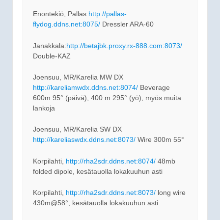
Enontekiö, Pallas
http://pallas-
flydog.ddns.net:8075/
Dressler ARA-60
Janakkala:
http://betajbk.proxy.rx-888.com:8073/
Double-KAZ
Joensuu, MR/Karelia MW DX
http://kareliamwdx.ddns.net:8074/
Beverage
600m 95° (päivä), 400 m 295° (yö), myös muita
lankoja
Joensuu, MR/Karelia SW DX
http://kareliaswdx.ddns.net:8073/
Wire 300m 55°
Korpilahti,
http://rha2sdr.ddns.net:8074/
48mb
folded dipole, kesätauolla lokakuuhun asti
Korpilahti,
http://rha2sdr.ddns.net:8073/
long wire
430m@58°, kesätauolla lokakuuhun asti