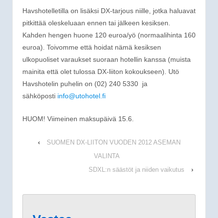
Havshotelletilla on lisäksi DX-tarjous niille, jotka haluavat
pitkittää oleskeluaan ennen tai jälkeen kesiksen.
Kahden hengen huone 120 euroa/yö (normaalihinta 160
euroa). Toivomme että hoidat nämä kesiksen
ulkopuoliset varaukset suoraan hotellin kanssa (muista
mainita että olet tulossa DX-liiton kokoukseen). Utö
Havshotelin puhelin on (02) 240 5330 ja
sähköposti
info@utohotel.fi
HUOM! Viimeinen maksupäivä 15.6.
‹
SUOMEN DX-LIITON VUODEN 2012 ASEMAN
VALINTA
›