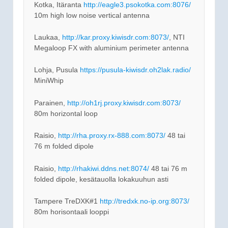
Kotka, Itäranta
http://eagle3.psokotka.com:8076/
10m high low noise vertical antenna
Laukaa,
http://kar.proxy.kiwisdr.com:8073/
, NTI
Megaloop FX with aluminium perimeter antenna
Lohja, Pusula
https://pusula-kiwisdr.oh2lak.radio/
MiniWhip
Parainen,
http://oh1rj.proxy.kiwisdr.com:8073/
80m horizontal loop
Raisio,
http://rha.proxy.rx-888.com:8073/
48 tai
76 m folded dipole
Raisio,
http://rhakiwi.ddns.net:8074/
48 tai 76 m
folded dipole, kesätauolla lokakuuhun asti
Tampere TreDXK#1
http://tredxk.no-ip.org:8073/
80m horisontaali looppi