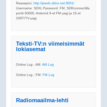
Raasepori,
http://jwedx.ddns.net:9001/
Username: SDXL Password: FM, SDRconnectilla
portti 50000, Antennit 9-el FM-yagi ja 15-el
OIRT/TV-yagi.
Teksti-TV:n viimeisimmät
lokiasemat
Online Log - AM:
AM Log
Online Log - FM:
FM Log
Radiomaailma-lehti