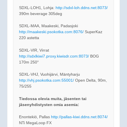
SDXL-LOH1, Lohja:
http://sdxl-loh.ddns.net:8073/
390m beverage 305deg
SDXL-MAA, Maakeski, Padasjoki
http://maakeski.psokotka.com:8076/
SuperKaz
220 astetta
SDXL-VIR, Virrat
http://sdxlkiwi7.proxy.kiwisdr.com:8073/
BOG
170m 250°
SDXL-VHJ, Vuohijärvi, Mäntyharju
http://vhj.psokotka.com:55001/
Open Delta, 90m,
75/255
Tiedossa olevia muita, jäsenten tai
jäsenyhdistysten omia asemia:
Enontekiö, Pallas
http://pallas-kiwi.ddns.net:8074/
NTi MegaLoop FX