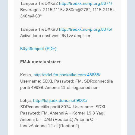
Tampere TreDXK#2
http://tredxk.no-ip.org:8074/
Beverages: 2115 1115z 830m@278°, 1115-2115z
340m@60°
Tampere TreDXK#3
http://tredxk.no-ip.org:8075/
Active loop east-west 9v1vv amplifier
Käyttöohjeet (PDF)
FM-kuuntelupisteet
Kotka,
http://sdxl-fm.psokotka.com:48888/
Username: SDXL Password: FM, SDRconnectilla
portti 49999. Antenni 11-el. logperiodinen.
Lohja,
http://lohjadx.ddns.net:9001/
SDRconnectilla portti 8074. Username: SDXL
Password: FM. Antenni A = Körner 19.3 Yagi,
Antenni B = DAB (Roottori1) Antenni C =
InnovAntenna 12-el (Roottori2)