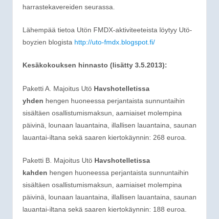
harrastekavereiden seurassa.
Lähempää tietoa Utön FMDX-aktiviteeteista löytyy Utö-
boyzien blogista
http://uto-fmdx.blogspot.fi/
Kesäkokouksen hinnasto (lisätty 3.5.2013):
Paketti A. Majoitus Utö
Havshotelletissa
yhden
hengen huoneessa perjantaista sunnuntaihin
sisältäen osallistumismaksun, aamiaiset molempina
päivinä, lounaan lauantaina, illallisen lauantaina, saunan
lauantai-iltana sekä saaren kiertokäynnin: 268 euroa.
Paketti B. Majoitus Utö
Havshotelletissa
kahden
hengen huoneessa perjantaista sunnuntaihin
sisältäen osallistumismaksun, aamiaiset molempina
päivinä, lounaan lauantaina, illallisen lauantaina, saunan
lauantai-iltana sekä saaren kiertokäynnin: 188 euroa.