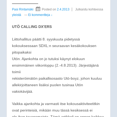
Pasi Rintamäki
Posted on
2.4.2013
Julkaistu kohteessa
yleistä
—
Ei kommentteja ↓
UTÖ CALLING DX’ERS
Liittohallitus päätti 8. syyskuuta pidetyssä
kokouksessaan SDXL:n seuraavan kesäkokouksen
pitopaikaksi
Utön. Ajankohta on jo tutuksi käynyt elokuun
ensimmäinen viikonloppu (2.-4.8.2013). Järjestäjänä
toimii
rekisteröimätön paikallisosasto Utö-boyz, johon kuuluu
allekirjoittaneen lisäksi puolen tusinaa Utön
vakiokävijää.
Vaikka ajankohta ja varmasti itse kokousaktiviteetitkin
ovat perinteisiä, mikään muu tässä kesiksessä ei
ole ihan tavanomaista. Tämä artikkeli on ennen kaikkea