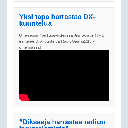
Yksi tapa harrastaa DX-
kuuntelua
Oheisessa YouTube-videossa Jim Solatie (JMS)
esittelee DX-kuuntelua RadioGaala2013 -
ohjelmassa!
”Diksaaja harrastaa radion