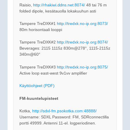
Raisio,
http://rhakiwi.ddns.net:8074/
48 tai 76 m
folded dipole, kesätauolla lokakuuhun asti
Tampere TreDXK#1
http://tredxk.no-ip.org:8073/
80m horisontaali looppi
Tampere TreDXK#2
http://tredxk.no-ip.org:8074/
Beverages: 2115 1115z 830m@278°, 1115-2115z
340m@60°
Tampere TreDXK#3
http://tredxk.no-ip.org:8075/
Active loop east-west 9v1vv amplifier
Käyttöohjeet (PDF)
FM-kuuntelupisteet
Kotka,
http://sdxl-fm.psokotka.com:48888/
Username: SDXL Password: FM, SDRconnectilla
portti 49999. Antenni 11-el. logperiodinen.