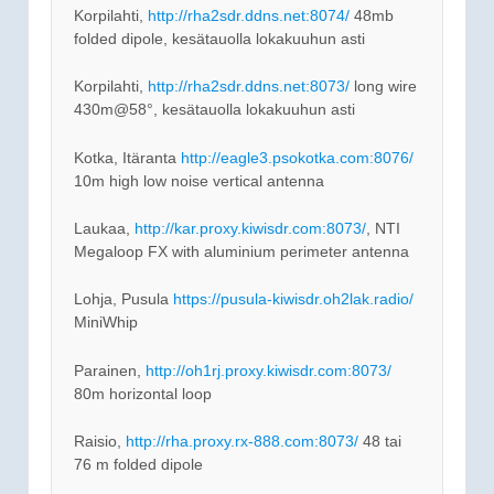
Korpilahti,
http://rha2sdr.ddns.net:8074/
48mb
folded dipole, kesätauolla lokakuuhun asti
Korpilahti,
http://rha2sdr.ddns.net:8073/
long wire
430m@58°, kesätauolla lokakuuhun asti
Kotka, Itäranta
http://eagle3.psokotka.com:8076/
10m high low noise vertical antenna
Laukaa,
http://kar.proxy.kiwisdr.com:8073/
, NTI
Megaloop FX with aluminium perimeter antenna
Lohja, Pusula
https://pusula-kiwisdr.oh2lak.radio/
MiniWhip
Parainen,
http://oh1rj.proxy.kiwisdr.com:8073/
80m horizontal loop
Raisio,
http://rha.proxy.rx-888.com:8073/
48 tai
76 m folded dipole