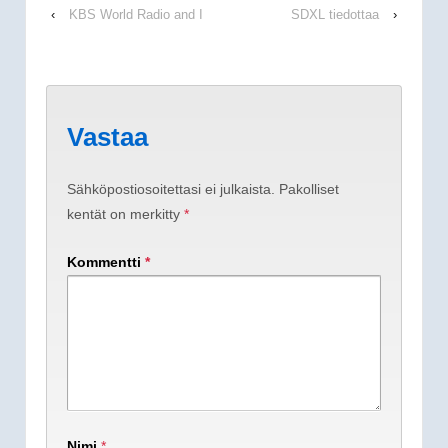
‹
KBS World Radio and I
SDXL tiedottaa
›
Vastaa
Sähköpostiosoitettasi ei julkaista.
Pakolliset
kentät on merkitty
*
Kommentti
*
Nimi
*