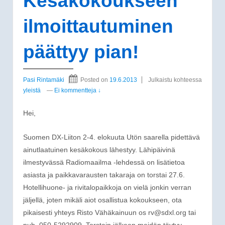
Kesäkokoukseen
ilmoittautuminen
päättyy pian!
Pasi Rintamäki
Posted on
19.6.2013
Julkaistu kohteessa
yleistä
—
Ei kommentteja ↓
Hei,
Suomen DX-Liiton 2-4. elokuuta Utön saarella pidettävä
ainutlaatuinen kesäkokous lähestyy. Lähipäivinä
ilmestyvässä Radiomaailma -lehdessä on lisätietoa
asiasta ja paikkavarausten takaraja on torstai 27.6.
Hotellihuone- ja rivitalopaikkoja on vielä jonkin verran
jäljellä, joten mikäli aiot osallistua kokoukseen, ota
pikaisesti yhteys Risto Vähäkainuun os rv@sdxl.org tai
puh. 050-5292909. Torstain jälkeen meidän täytyy