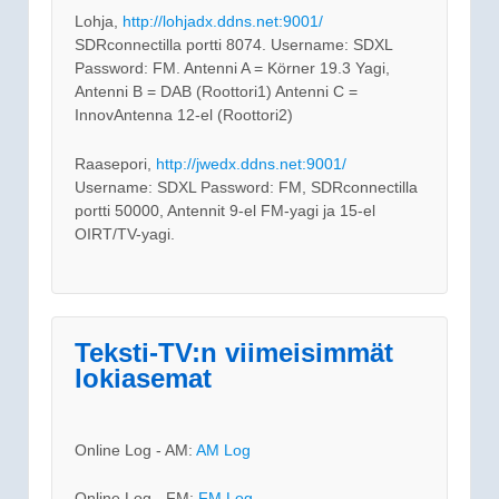
Lohja,
http://lohjadx.ddns.net:9001/
SDRconnectilla portti 8074. Username: SDXL
Password: FM. Antenni A = Körner 19.3 Yagi,
Antenni B = DAB (Roottori1) Antenni C =
InnovAntenna 12-el (Roottori2)
Raasepori,
http://jwedx.ddns.net:9001/
Username: SDXL Password: FM, SDRconnectilla
portti 50000, Antennit 9-el FM-yagi ja 15-el
OIRT/TV-yagi.
Teksti-TV:n viimeisimmät
lokiasemat
Online Log - AM:
AM Log
Online Log - FM:
FM Log