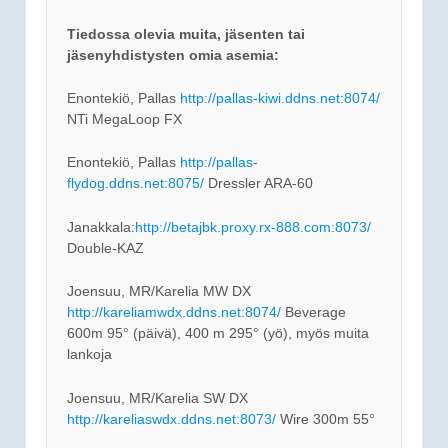
Tiedossa olevia muita, jäsenten tai
jäsenyhdistysten omia asemia:
Enontekiö, Pallas
http://pallas-kiwi.ddns.net:8074/
NTi MegaLoop FX
Enontekiö, Pallas
http://pallas-
flydog.ddns.net:8075/
Dressler ARA-60
Janakkala:
http://betajbk.proxy.rx-888.com:8073/
Double-KAZ
Joensuu, MR/Karelia MW DX
http://kareliamwdx.ddns.net:8074/
Beverage
600m 95° (päivä), 400 m 295° (yö), myös muita
lankoja
Joensuu, MR/Karelia SW DX
http://kareliaswdx.ddns.net:8073/
Wire 300m 55°