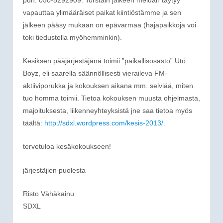
vapauttaa ylimääräiset paikat kiintiöstämme ja sen
jälkeen pääsy mukaan on epävarmaa (hajapaikkoja voi
toki tiedustella myöhemminkin).
Kesiksen pääjärjestäjänä toimii ”paikallisosasto” Utö
Boyz, eli saarella säännöllisesti vieraileva FM-
aktiiviporukka ja kokouksen aikana mm. selviää, miten
tuo homma toimii. Tietoa kokouksen muusta ohjelmasta,
majoituksesta, liikenneyhteyksistä jne saa tietoa myös
täältä:
http://sdxl.wordpress.com/kesis-2013/.
tervetuloa kesäkokoukseen!
järjestäjien puolesta
Risto Vähäkainu
SDXL