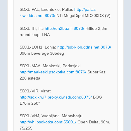
SDXL-PAL, Enontekiö, Pallas
http://pallas-
kiwi.ddns.net:8073/
NTi MegaDipol MD300DX (V)
SDXL-IIT, Iitti
http://oh2bua.fi:8073/
Hilltop 2,8m
round loop, LNA
SDXL-LOH1, Lohja:
http://sdxl-loh.ddns.net:8073/
390m beverage 305deg
SDXL-MAA, Maakeski, Padasjoki
http://maakeski.psokotka.com:8076/
SuperKaz
220 astetta
SDXL-VIR, Virrat
http://sdxlkiwi7.proxy.kiwisdr.com:8073/
BOG
170m 250°
SDXL-VHJ, Vuohijärvi, Mäntyharju
http://vhj.psokotka.com:55001/
Open Delta, 90m,
75/255