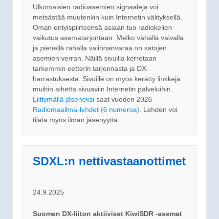
Ulkomaisien radioasemien signaaleja voi
metsästää muutenkin kuin Internetin välityksellä.
Oman erityispiirteensä asiaan tuo radiokelien
vaikutus asematarjontaan. Melko vähällä vaivalla
ja pienellä rahalla valinnanvaraa on satojen
asemien verran. Näillä sivuilla kerrotaan
tarkemmin eetterin tarjonnasta ja DX-
harrastuksesta. Sivuille on myös kerätty linkkejä
muihin aihetta sivuaviin Internetin palveluihin.
Liittymällä jäseneksi
saat vuoden 2026
Radiomaailma-lehdet (6 numeroa)
. Lehden voi
tilata myös ilman jäsenyyttä.
SDXL:n nettivastaanottimet
24.9.2025
Suomen DX-liiton aktiiviset KiwiSDR -asemat