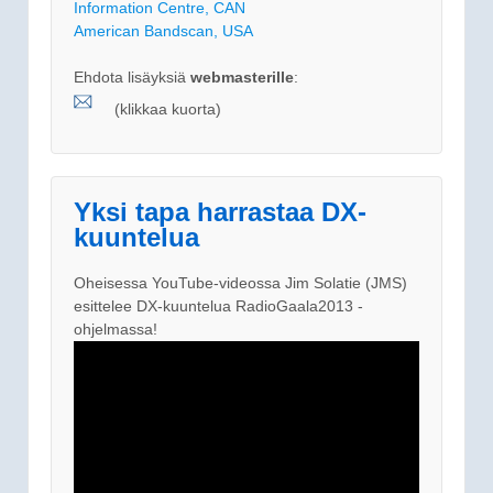
Information Centre, CAN
American Bandscan, USA
Ehdota lisäyksiä
webmasterille
:
(klikkaa kuorta)
Yksi tapa harrastaa DX-
kuuntelua
Oheisessa YouTube-videossa Jim Solatie (JMS)
esittelee DX-kuuntelua RadioGaala2013 -
ohjelmassa!