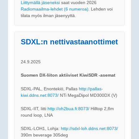
Liittymällä jäseneksi
saat vuoden 2026
Radiomaailma-lehdet (6 numeroa)
. Lehden voi
tilata myös ilman jäsenyyttä.
SDXL:n nettivastaanottimet
24.9.2025
Suomen DX-liiton aktiiviset KiwiSDR -asemat
SDXL-PAL, Enontekiö, Pallas
http://pallas-
kiwi.ddns.net:8073/
NTi MegaDipol MD300DX (V)
SDXL-IIT, Iitti
http://oh2bua.fi:8073/
Hilltop 2,8m
round loop, LNA
SDXL-LOH1, Lohja:
http://sdxl-loh.ddns.net:8073/
390m beverage 305deg