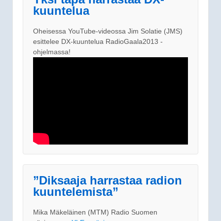
kuuntelua
Oheisessa YouTube-videossa Jim Solatie (JMS)
esittelee DX-kuuntelua RadioGaala2013 -
ohjelmassa!
”Diksaaja harrastaa radion
kuuntelemista”
Mika Mäkeläinen (MTM) Radio Suomen