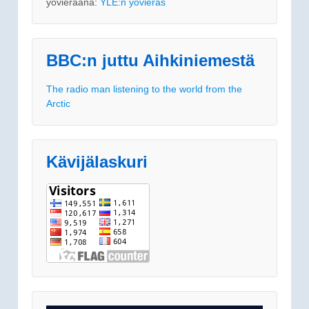
yövieraana:
YLE:n yövieras
BBC:n juttu Aihkiniemestä
The radio man listening to the world from the
Arctic
Kävijälaskuri