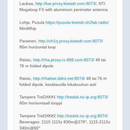
Laukaa,
http://kar.proxy.kiwisdr.com:8073/
, NTI
Megaloop FX with aluminium perimeter antenna
Lohja, Pusula
https://pusula-kiwisdr.oh2lak.radio/
MiniWhip
Parainen,
http://oh1rj.proxy.kiwisdr.com:8073/
80m horizontal loop
Raisio,
http://rha.proxy.rx-888.com:8073/
48 tai
76 m folded dipole
Raisio,
http://rhakiwi.ddns.net:8074/
48 tai 76 m
folded dipole, kesätauolla lokakuuhun asti
Tampere TreDXK#1
http://tredxk.no-ip.org:8073/
80m horisontaali looppi
Tampere TreDXK#2
http://tredxk.no-ip.org:8074/
Beverages: 2115 1115z 830m@278°, 1115-2115z
340m@60°