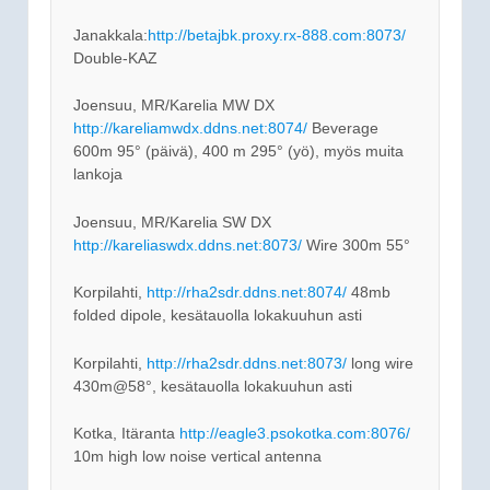
Janakkala:
http://betajbk.proxy.rx-888.com:8073/
Double-KAZ
Joensuu, MR/Karelia MW DX
http://kareliamwdx.ddns.net:8074/
Beverage
600m 95° (päivä), 400 m 295° (yö), myös muita
lankoja
Joensuu, MR/Karelia SW DX
http://kareliaswdx.ddns.net:8073/
Wire 300m 55°
Korpilahti,
http://rha2sdr.ddns.net:8074/
48mb
folded dipole, kesätauolla lokakuuhun asti
Korpilahti,
http://rha2sdr.ddns.net:8073/
long wire
430m@58°, kesätauolla lokakuuhun asti
Kotka, Itäranta
http://eagle3.psokotka.com:8076/
10m high low noise vertical antenna