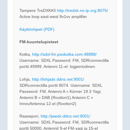
Tampere TreDXK#3
http://tredxk.no-ip.org:8075/
Active loop east-west 9v1vv amplifier
Käyttöohjeet (PDF)
FM-kuuntelupisteet
Kotka,
http://sdxl-fm.psokotka.com:48888/
Username: SDXL Password: FM, SDRconnectilla
portti 49999. Antenni 11-el. logperiodinen.
Lohja,
http://lohjadx.ddns.net:9001/
SDRconnectilla portti 8074. Username: SDXL
Password: FM. Antenni A = Körner 19.3 Yagi,
Antenni B = DAB (Roottori1) Antenni C =
InnovAntenna 12-el (Roottori2)
Raasepori,
http://jwedx.ddns.net:9001/
Username: SDXL Password: FM, SDRconnectilla
portti 50000, Antennit 9-el FM-yagi ja 15-el