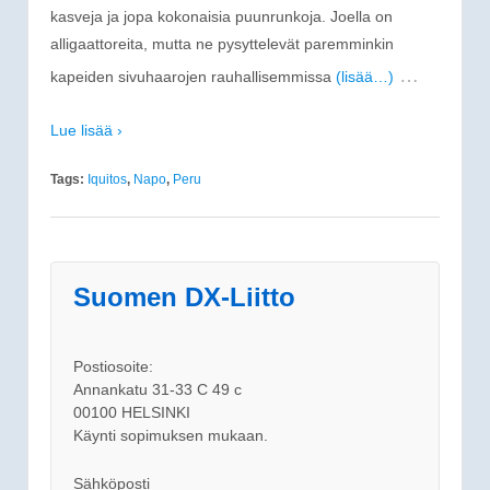
kasveja ja jopa kokonaisia puunrunkoja. Joella on
alligaattoreita, mutta ne pysyttelevät paremminkin
…
kapeiden sivuhaarojen rauhallisemmissa
(lisää…)
Lue lisää ›
Tags:
Iquitos
,
Napo
,
Peru
Suomen DX-Liitto
Postiosoite:
Annankatu 31-33 C 49 c
00100 HELSINKI
Käynti sopimuksen mukaan.
Sähköposti