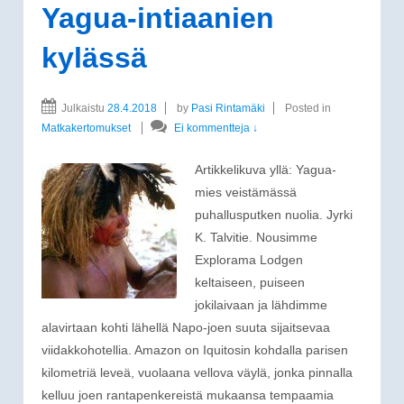
Yagua-intiaanien
kylässä
Julkaistu
28.4.2018
by
Pasi Rintamäki
Posted in
Matkakertomukset
Ei kommentteja ↓
Artikkelikuva yllä: Yagua-
mies veistämässä
puhallusputken nuolia. Jyrki
K. Talvitie. Nousimme
Explorama Lodgen
keltaiseen, puiseen
jokilaivaan ja lähdimme
alavirtaan kohti lähellä Napo-joen suuta sijaitsevaa
viidakkohotellia. Amazon on Iquitosin kohdalla parisen
kilometriä leveä, vuolaana vellova väylä, jonka pinnalla
kelluu joen rantapenkereistä mukaansa tempaamia