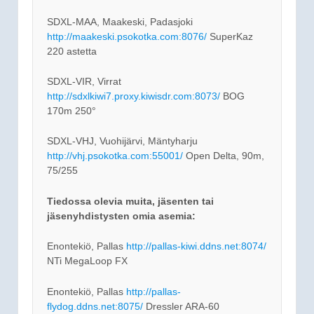
SDXL-MAA, Maakeski, Padasjoki
http://maakeski.psokotka.com:8076/
SuperKaz
220 astetta
SDXL-VIR, Virrat
http://sdxlkiwi7.proxy.kiwisdr.com:8073/
BOG
170m 250°
SDXL-VHJ, Vuohijärvi, Mäntyharju
http://vhj.psokotka.com:55001/
Open Delta, 90m,
75/255
Tiedossa olevia muita, jäsenten tai
jäsenyhdistysten omia asemia:
Enontekiö, Pallas
http://pallas-kiwi.ddns.net:8074/
NTi MegaLoop FX
Enontekiö, Pallas
http://pallas-
flydog.ddns.net:8075/
Dressler ARA-60