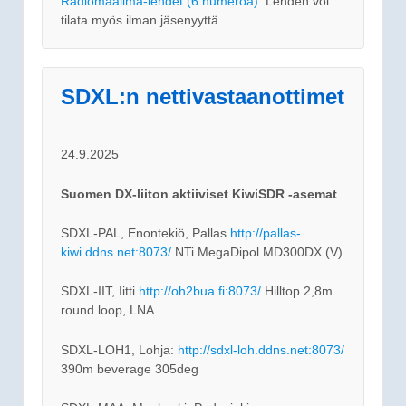
Radiomaailma-lehdet (6 numeroa)
. Lehden voi
tilata myös ilman jäsenyyttä.
SDXL:n nettivastaanottimet
24.9.2025
Suomen DX-liiton aktiiviset KiwiSDR -asemat
SDXL-PAL, Enontekiö, Pallas
http://pallas-
kiwi.ddns.net:8073/
NTi MegaDipol MD300DX (V)
SDXL-IIT, Iitti
http://oh2bua.fi:8073/
Hilltop 2,8m
round loop, LNA
SDXL-LOH1, Lohja:
http://sdxl-loh.ddns.net:8073/
390m beverage 305deg