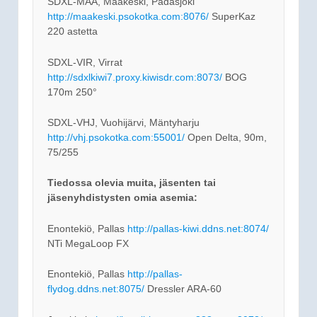
SDXL-MAA, Maakeski, Padasjoki
http://maakeski.psokotka.com:8076/
SuperKaz
220 astetta
SDXL-VIR, Virrat
http://sdxlkiwi7.proxy.kiwisdr.com:8073/
BOG
170m 250°
SDXL-VHJ, Vuohijärvi, Mäntyharju
http://vhj.psokotka.com:55001/
Open Delta, 90m,
75/255
Tiedossa olevia muita, jäsenten tai
jäsenyhdistysten omia asemia:
Enontekiö, Pallas
http://pallas-kiwi.ddns.net:8074/
NTi MegaLoop FX
Enontekiö, Pallas
http://pallas-
flydog.ddns.net:8075/
Dressler ARA-60