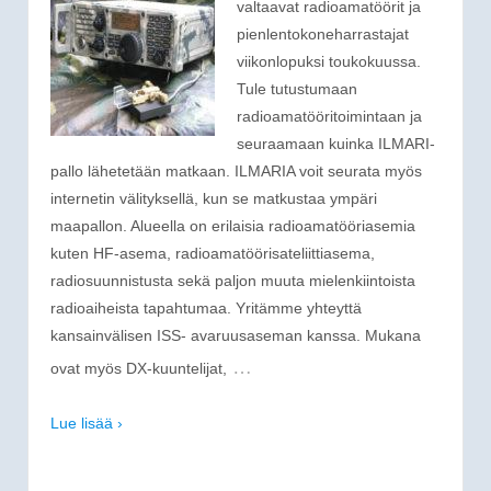
valtaavat radioamatöörit ja
pienlentokoneharrastajat
viikonlopuksi toukokuussa.
Tule tutustumaan
radioamatööritoimintaan ja
seuraamaan kuinka ILMARI-
pallo lähetetään matkaan. ILMARIA voit seurata myös
internetin välityksellä, kun se matkustaa ympäri
maapallon. Alueella on erilaisia radioamatööriasemia
kuten HF-asema, radioamatöörisateliittiasema,
radiosuunnistusta sekä paljon muuta mielenkiintoista
radioaiheista tapahtumaa. Yritämme yhteyttä
kansainvälisen ISS- avaruusaseman kanssa. Mukana
…
ovat myös DX-kuuntelijat,
Lue lisää ›