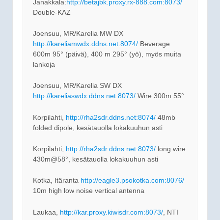
Janakkala:
http://betajbk.proxy.rx-888.com:8073/
Double-KAZ
Joensuu, MR/Karelia MW DX
http://kareliamwdx.ddns.net:8074/
Beverage
600m 95° (päivä), 400 m 295° (yö), myös muita
lankoja
Joensuu, MR/Karelia SW DX
http://kareliaswdx.ddns.net:8073/
Wire 300m 55°
Korpilahti,
http://rha2sdr.ddns.net:8074/
48mb
folded dipole, kesätauolla lokakuuhun asti
Korpilahti,
http://rha2sdr.ddns.net:8073/
long wire
430m@58°, kesätauolla lokakuuhun asti
Kotka, Itäranta
http://eagle3.psokotka.com:8076/
10m high low noise vertical antenna
Laukaa,
http://kar.proxy.kiwisdr.com:8073/
, NTI