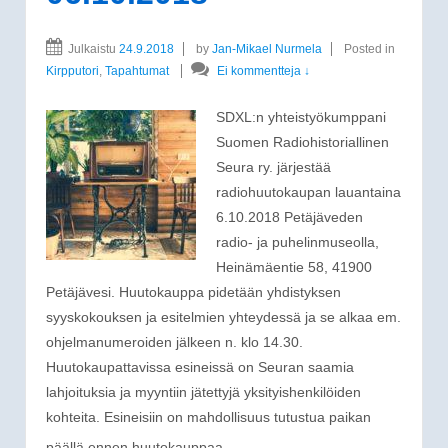
Julkaistu
24.9.2018
by
Jan-Mikael Nurmela
Posted in
Kirpputori
,
Tapahtumat
Ei kommentteja ↓
SDXL:n yhteistyökumppani
Suomen Radiohistoriallinen
Seura ry. järjestää
radiohuutokaupan lauantaina
6.10.2018 Petäjäveden
radio- ja puhelinmuseolla,
Heinämäentie 58, 41900
Petäjävesi. Huutokauppa pidetään yhdistyksen
syyskokouksen ja esitelmien yhteydessä ja se alkaa em.
ohjelmanumeroiden jälkeen n. klo 14.30.
Huutokaupattavissa esineissä on Seuran saamia
lahjoituksia ja myyntiin jätettyjä yksityishenkilöiden
kohteita. Esineisiin on mahdollisuus tutustua paikan
…
päällä ennen huutokauppaa,