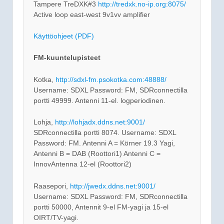
Tampere TreDXK#3
http://tredxk.no-ip.org:8075/
Active loop east-west 9v1vv amplifier
Käyttöohjeet (PDF)
FM-kuuntelupisteet
Kotka,
http://sdxl-fm.psokotka.com:48888/
Username: SDXL Password: FM, SDRconnectilla
portti 49999. Antenni 11-el. logperiodinen.
Lohja,
http://lohjadx.ddns.net:9001/
SDRconnectilla portti 8074. Username: SDXL
Password: FM. Antenni A = Körner 19.3 Yagi,
Antenni B = DAB (Roottori1) Antenni C =
InnovAntenna 12-el (Roottori2)
Raasepori,
http://jwedx.ddns.net:9001/
Username: SDXL Password: FM, SDRconnectilla
portti 50000, Antennit 9-el FM-yagi ja 15-el
OIRT/TV-yagi.