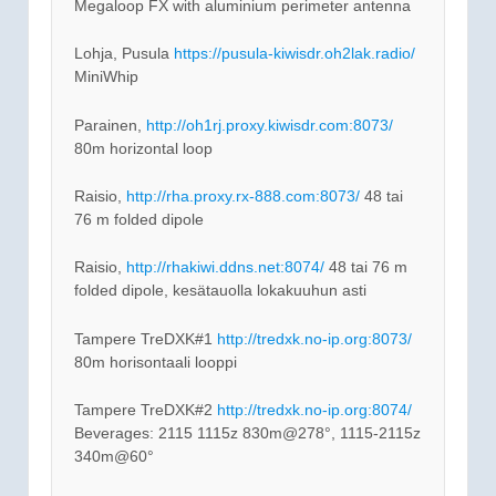
Megaloop FX with aluminium perimeter antenna
Lohja, Pusula
https://pusula-kiwisdr.oh2lak.radio/
MiniWhip
Parainen,
http://oh1rj.proxy.kiwisdr.com:8073/
80m horizontal loop
Raisio,
http://rha.proxy.rx-888.com:8073/
48 tai
76 m folded dipole
Raisio,
http://rhakiwi.ddns.net:8074/
48 tai 76 m
folded dipole, kesätauolla lokakuuhun asti
Tampere TreDXK#1
http://tredxk.no-ip.org:8073/
80m horisontaali looppi
Tampere TreDXK#2
http://tredxk.no-ip.org:8074/
Beverages: 2115 1115z 830m@278°, 1115-2115z
340m@60°