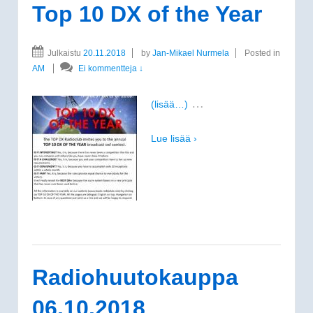
Top 10 DX of the Year
Julkaistu
20.11.2018
by
Jan-Mikael Nurmela
Posted in
AM
Ei kommentteja ↓
…
(lisää…)
Lue lisää ›
Radiohuutokauppa
06.10.2018