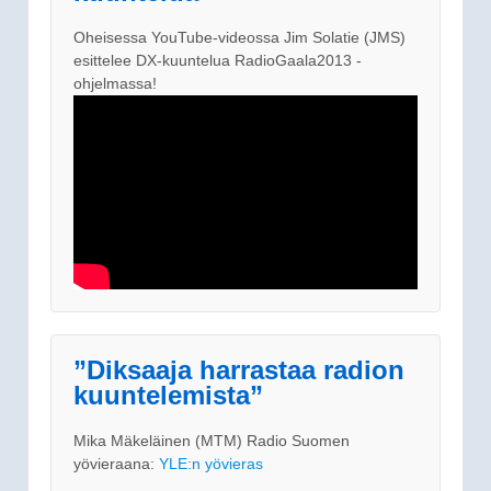
Oheisessa YouTube-videossa Jim Solatie (JMS)
esittelee DX-kuuntelua RadioGaala2013 -
ohjelmassa!
”Diksaaja harrastaa radion
kuuntelemista”
Mika Mäkeläinen (MTM) Radio Suomen
yövieraana:
YLE:n yövieras