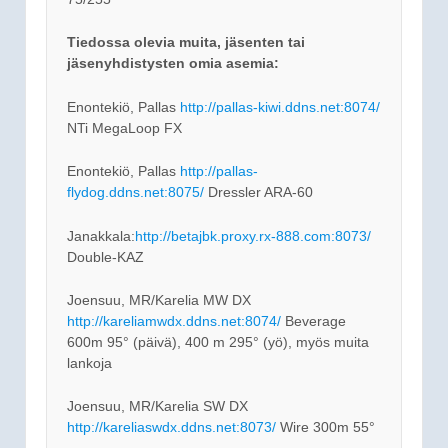
Tiedossa olevia muita, jäsenten tai
jäsenyhdistysten omia asemia:
Enontekiö, Pallas
http://pallas-kiwi.ddns.net:8074/
NTi MegaLoop FX
Enontekiö, Pallas
http://pallas-
flydog.ddns.net:8075/
Dressler ARA-60
Janakkala:
http://betajbk.proxy.rx-888.com:8073/
Double-KAZ
Joensuu, MR/Karelia MW DX
http://kareliamwdx.ddns.net:8074/
Beverage
600m 95° (päivä), 400 m 295° (yö), myös muita
lankoja
Joensuu, MR/Karelia SW DX
http://kareliaswdx.ddns.net:8073/
Wire 300m 55°