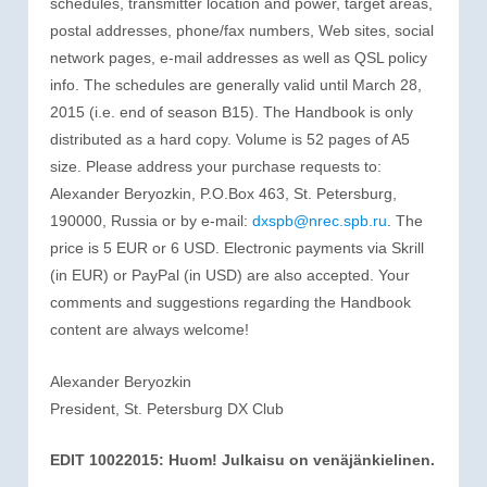
schedules, transmitter location and power, target areas,
postal addresses, phone/fax numbers, Web sites, social
network pages, e-mail addresses as well as QSL policy
info. The schedules are generally valid until March 28,
2015 (i.e. end of season B15). The Handbook is only
distributed as a hard copy. Volume is 52 pages of A5
size. Please address your purchase requests to:
Alexander Beryozkin, P.O.Box 463, St. Petersburg,
190000, Russia or by e-mail:
dxspb@nrec.spb.ru
. The
price is 5 EUR or 6 USD. Electronic payments via Skrill
(in EUR) or PayPal (in USD) are also accepted. Your
comments and suggestions regarding the Handbook
content are always welcome!
Alexander Beryozkin
President, St. Petersburg DX Club
EDIT 10022015: Huom! Julkaisu on venäjänkielinen.