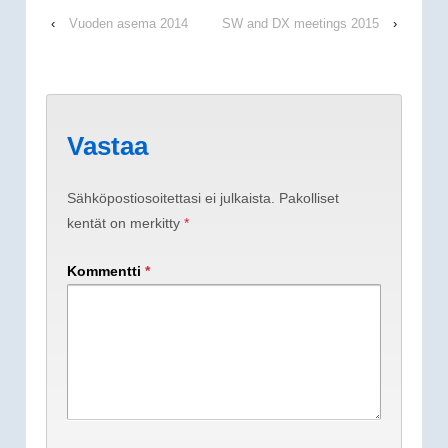
‹
Vuoden asema 2014
SW and DX meetings 2015
›
Vastaa
Sähköpostiosoitettasi ei julkaista.
Pakolliset
kentät on merkitty
*
Kommentti
*