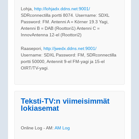
Lohja,
http://lohjadx.ddns.net:9001/
SDRconnectilla portti 8074. Username: SDXL
Password: FM. Antenni A = Körner 19.3 Yagi,
Antenni B = DAB (Roottori1) Antenni C =
InnovAntenna 12-el (Roottori2)
Raasepori,
http://jwedx.ddns.net:9001/
Username: SDXL Password: FM, SDRconnectilla
portti 50000, Antennit 9-el FM-yagi ja 15-el
OIRT/TV-yagi.
Teksti-TV:n viimeisimmät
lokiasemat
Online Log - AM:
AM Log