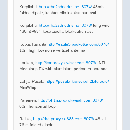
Korpilahti,
http://rha2sdr.ddns.net:8074/
48mb
folded dipole, kesätauolla lokakuuhun asti
Korpilahti,
http://rha2sdr.ddns.net:8073/
long wire
430m@58°, kesätauolla lokakuuhun asti
Kotka, Itäranta
http://eagle3.psokotka.com:8076/
10m high low noise vertical antenna
Laukaa,
http://kar.proxy.kiwisdr.com:8073/
, NTI
Megaloop FX with aluminium perimeter antenna
Lohja, Pusula
https://pusula-kiwisdr.oh2lak.radio/
MiniWhip
Parainen,
http://oh1rj.proxy.kiwisdr.com:8073/
80m horizontal loop
Raisio,
http://rha.proxy.rx-888.com:8073/
48 tai
76 m folded dipole