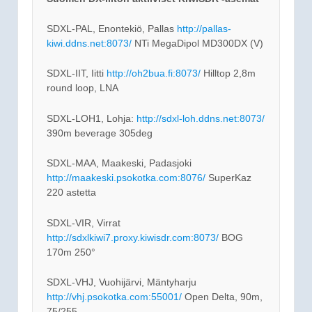
SDXL-PAL, Enontekiö, Pallas
http://pallas-
kiwi.ddns.net:8073/
NTi MegaDipol MD300DX (V)
SDXL-IIT, Iitti
http://oh2bua.fi:8073/
Hilltop 2,8m
round loop, LNA
SDXL-LOH1, Lohja:
http://sdxl-loh.ddns.net:8073/
390m beverage 305deg
SDXL-MAA, Maakeski, Padasjoki
http://maakeski.psokotka.com:8076/
SuperKaz
220 astetta
SDXL-VIR, Virrat
http://sdxlkiwi7.proxy.kiwisdr.com:8073/
BOG
170m 250°
SDXL-VHJ, Vuohijärvi, Mäntyharju
http://vhj.psokotka.com:55001/
Open Delta, 90m,
75/255