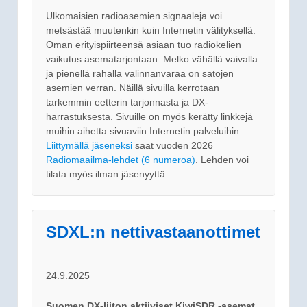
Ulkomaisien radioasemien signaaleja voi
metsästää muutenkin kuin Internetin välityksellä.
Oman erityispiirteensä asiaan tuo radiokelien
vaikutus asematarjontaan. Melko vähällä vaivalla
ja pienellä rahalla valinnanvaraa on satojen
asemien verran. Näillä sivuilla kerrotaan
tarkemmin eetterin tarjonnasta ja DX-
harrastuksesta. Sivuille on myös kerätty linkkejä
muihin aihetta sivuaviin Internetin palveluihin.
Liittymällä jäseneksi
saat vuoden 2026
Radiomaailma-lehdet (6 numeroa)
. Lehden voi
tilata myös ilman jäsenyyttä.
SDXL:n nettivastaanottimet
24.9.2025
Suomen DX-liiton aktiiviset KiwiSDR -asemat