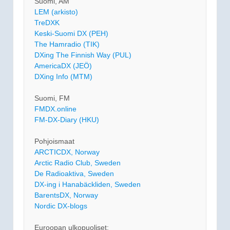
Suomi, AM
LEM (arkisto)
TreDXK
Keski-Suomi DX (PEH)
The Hamradio (TIK)
DXing The Finnish Way (PUL)
AmericaDX (JEÖ)
DXing Info (MTM)
Suomi, FM
FMDX.online
FM-DX-Diary (HKU)
Pohjoismaat
ARCTICDX, Norway
Arctic Radio Club, Sweden
De Radioaktiva, Sweden
DX-ing i Hanabäckliden, Sweden
BarentsDX, Norway
Nordic DX-blogs
Euroopan ulkopuoliset: