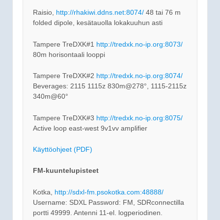
Raisio,
http://rhakiwi.ddns.net:8074/
48 tai 76 m
folded dipole, kesätauolla lokakuuhun asti
Tampere TreDXK#1
http://tredxk.no-ip.org:8073/
80m horisontaali looppi
Tampere TreDXK#2
http://tredxk.no-ip.org:8074/
Beverages: 2115 1115z 830m@278°, 1115-2115z
340m@60°
Tampere TreDXK#3
http://tredxk.no-ip.org:8075/
Active loop east-west 9v1vv amplifier
Käyttöohjeet (PDF)
FM-kuuntelupisteet
Kotka,
http://sdxl-fm.psokotka.com:48888/
Username: SDXL Password: FM, SDRconnectilla
portti 49999. Antenni 11-el. logperiodinen.