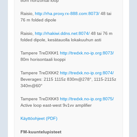
80m horizontal loop
Raisio,
http://rha.proxy.rx-888.com:8073/
48 tai
76 m folded dipole
Raisio,
http://rhakiwi.ddns.net:8074/
48 tai 76 m
folded dipole, kesätauolla lokakuuhun asti
Tampere TreDXK#1
http://tredxk.no-ip.org:8073/
80m horisontaali looppi
Tampere TreDXK#2
http://tredxk.no-ip.org:8074/
Beverages: 2115 1115z 830m@278°, 1115-2115z
340m@60°
Tampere TreDXK#3
http://tredxk.no-ip.org:8075/
Active loop east-west 9v1vv amplifier
Käyttöohjeet (PDF)
FM-kuuntelupisteet