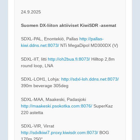
24.9.2025
Suomen DX-liiton aktiiviset KiwiSDR -asemat
SDXL-PAL, Enontekiö, Pallas
http://pallas-
kiwi.ddns.net:8073/
NTi MegaDipol MD300DX (V)
SDXL-IIT, Iitti
http://oh2bua.fi:8073/
Hilltop 2,8m
round loop, LNA
SDXL-LOH1, Lohja:
http://sdxl-loh.ddns.net:8073/
390m beverage 305deg
SDXL-MAA, Maakeski, Padasjoki
http://maakeski.psokotka.com:8076/
SuperKaz
220 astetta
SDXL-VIR, Virrat
http://sdxlkiwi7.proxy.kiwisdr.com:8073/
BOG
170m 250°