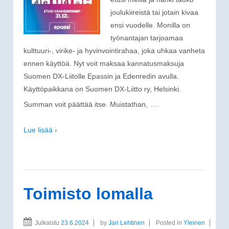
joulukiireistä tai jotain kivaa
ensi vuodelle. Monilla on
työnantajan tarjoamaa
kulttuuri-, virike- ja hyvinvointirahaa, joka uhkaa vanheta
ennen käyttöä. Nyt voit maksaa kannatusmaksuja
Suomen DX-Liitolle Epassin ja Edenredin avulla.
Käyttöpaikkana on Suomen DX-Liitto ry, Helsinki.
…
Summan voit päättää itse. Muistathan,
Lue lisää ›
Toimisto lomalla
Julkaistu
23.6.2024
by
Jari Lehtinen
Posted in
Yleinen