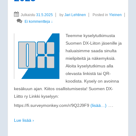
Julkaistu
31.5.2025
by
Jari Lehtinen
Posted in
Yleinen
Ei kommentteja ↓
Teemme kyselytutkimusta
Suomen DX-Liiton jäsenille ja
haluaisimme saada sinulta
mielipiteitä ja näkemyksiä.
Aloita kyselytutkimus alla
olevasta linkistä tai QR-
koodista. Kysely on avoinna
kesäkuun ajan. Kiitos osallistumisesta! Suomen DX-
Liitto ry Linkki kyselyyn:
…
https://fi.surveymonkey.com/r/9Q2J9F9
(lisää…)
Lue lisää ›