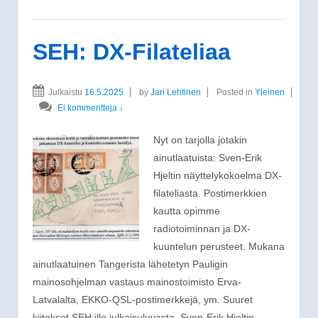
SEH: DX-Filateliaa
Julkaistu
16.5.2025
by
Jari Lehtinen
Posted in
Yleinen
Ei kommentteja ↓
Nyt on tarjolla jotakin
ainutlaatuista: Sven-Erik
Hjeltin näyttelykokoelma DX-
filateliasta. Postimerkkien
kautta opimme
radiotoiminnan ja DX-
kuuntelun perusteet. Mukana
ainutlaatuinen Tangerista lähetetyn Pauligin
mainosohjelman vastaus mainostoimisto Erva-
Latvalalta, EKKO-QSL-postimerkkejä, ym. Suuret
kiitokset SEH:ille julkaisuluvasta. Sven-Erik Hjeltin