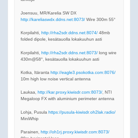
Joensuu, MR/Karelia SW DX
http://kareliaswdx.ddns.net:8073/
Wire 300m 55°
Korpilahti,
http://rha2sdr.ddns.net:8074/
48mb
folded dipole, kesätauolla lokakuuhun asti
Korpilahti,
http://rha2sdr.ddns.net:8073/
long wire
430m@58°, kesätauolla lokakuuhun asti
Kotka, Itäranta
http://eagle3.psokotka.com:8076/
10m high low noise vertical antenna
Laukaa,
http://kar.proxy.kiwisdr.com:8073/
, NTI
Megaloop FX with aluminium perimeter antenna
Lohja, Pusula
https://pusula-kiwisdr.oh2lak.radio/
MiniWhip
Parainen,
http://oh1rj.proxy.kiwisdr.com:8073/