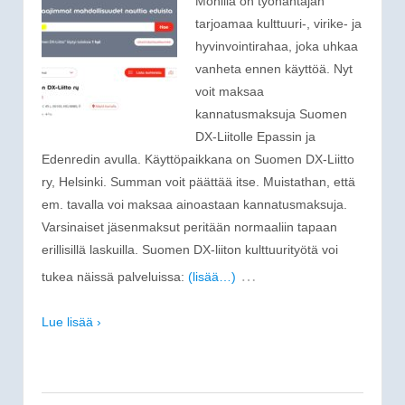
Monilla on työnantajan
tarjoamaa kulttuuri-, virike- ja
hyvinvointirahaa, joka uhkaa
vanheta ennen käyttöä. Nyt
voit maksaa
kannatusmaksuja Suomen
DX-Liitolle Epassin ja
Edenredin avulla. Käyttöpaikkana on Suomen DX-Liitto
ry, Helsinki. Summan voit päättää itse. Muistathan, että
em. tavalla voi maksaa ainoastaan kannatusmaksuja.
Varsinaiset jäsenmaksut peritään normaaliin tapaan
erillisillä laskuilla. Suomen DX-liiton kulttuurityötä voi
…
tukea näissä palveluissa:
(lisää…)
Lue lisää ›