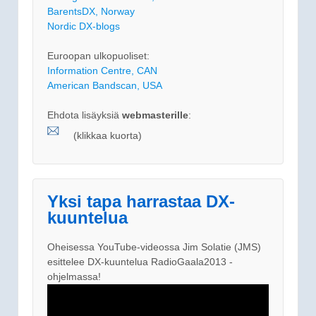
BarentsDX, Norway
Nordic DX-blogs
Euroopan ulkopuoliset:
Information Centre, CAN
American Bandscan, USA
Ehdota lisäyksiä
webmasterille
:
(klikkaa kuorta)
Yksi tapa harrastaa DX-
kuuntelua
Oheisessa YouTube-videossa Jim Solatie (JMS)
esittelee DX-kuuntelua RadioGaala2013 -
ohjelmassa!