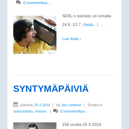
Ei kommentteja ↓
SDXL:n toimisto on lomalla
…
24.6.-12.7.
(lisää…)
Lue lisää ›
SYNTYMÄPÄIVIÄ
Julkaistu
25.4.2024
by
Jari Lehtinen
Posted in
radiohistoria
,
Yleinen
Ei kommentteja ↓
150 vuotta 25.4.2024: