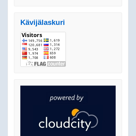
Kävijälaskuri