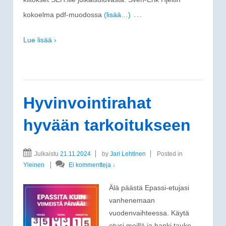
…
kokoelma pdf-muodossa
(lisää…)
Lue lisää ›
Hyvinvointirahat
hyvään tarkoitukseen
Julkaistu
21.11.2024
by
Jari Lehtinen
Posted in
Yleinen
Ei kommentteja ↓
Älä päästä Epassi-etujasi
vanhenemaan
vuodenvaihteessa. Käytä
etusi meillä ja hanki tauko