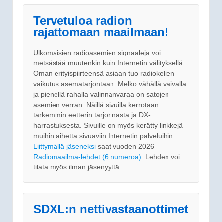
Tervetuloa radion
rajattomaan maailmaan!
Ulkomaisien radioasemien signaaleja voi
metsästää muutenkin kuin Internetin välityksellä.
Oman erityispiirteensä asiaan tuo radiokelien
vaikutus asematarjontaan. Melko vähällä vaivalla
ja pienellä rahalla valinnanvaraa on satojen
asemien verran. Näillä sivuilla kerrotaan
tarkemmin eetterin tarjonnasta ja DX-
harrastuksesta. Sivuille on myös kerätty linkkejä
muihin aihetta sivuaviin Internetin palveluihin.
Liittymällä jäseneksi
saat vuoden 2026
Radiomaailma-lehdet (6 numeroa)
. Lehden voi
tilata myös ilman jäsenyyttä.
SDXL:n nettivastaanottimet