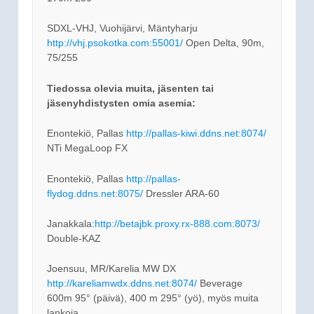
SDXL-VHJ, Vuohijärvi, Mäntyharju
http://vhj.psokotka.com:55001/
Open Delta, 90m,
75/255
Tiedossa olevia muita, jäsenten tai
jäsenyhdistysten omia asemia:
Enontekiö, Pallas
http://pallas-kiwi.ddns.net:8074/
NTi MegaLoop FX
Enontekiö, Pallas
http://pallas-
flydog.ddns.net:8075/
Dressler ARA-60
Janakkala:
http://betajbk.proxy.rx-888.com:8073/
Double-KAZ
Joensuu, MR/Karelia MW DX
http://kareliamwdx.ddns.net:8074/
Beverage
600m 95° (päivä), 400 m 295° (yö), myös muita
lankoja