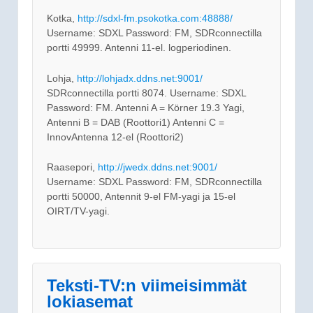
Kotka,
http://sdxl-fm.psokotka.com:48888/
Username: SDXL Password: FM, SDRconnectilla
portti 49999. Antenni 11-el. logperiodinen.
Lohja,
http://lohjadx.ddns.net:9001/
SDRconnectilla portti 8074. Username: SDXL
Password: FM. Antenni A = Körner 19.3 Yagi,
Antenni B = DAB (Roottori1) Antenni C =
InnovAntenna 12-el (Roottori2)
Raasepori,
http://jwedx.ddns.net:9001/
Username: SDXL Password: FM, SDRconnectilla
portti 50000, Antennit 9-el FM-yagi ja 15-el
OIRT/TV-yagi.
Teksti-TV:n viimeisimmät
lokiasemat