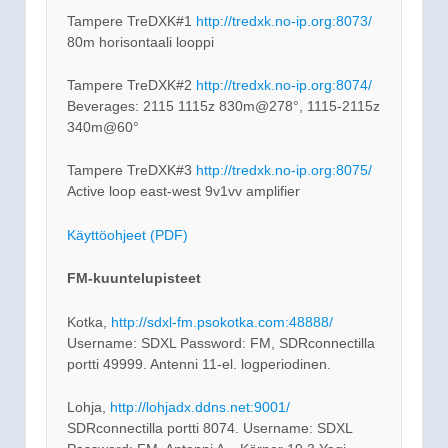
Tampere TreDXK#1
http://tredxk.no-ip.org:8073/
80m horisontaali looppi
Tampere TreDXK#2
http://tredxk.no-ip.org:8074/
Beverages: 2115 1115z 830m@278°, 1115-2115z
340m@60°
Tampere TreDXK#3
http://tredxk.no-ip.org:8075/
Active loop east-west 9v1vv amplifier
Käyttöohjeet (PDF)
FM-kuuntelupisteet
Kotka,
http://sdxl-fm.psokotka.com:48888/
Username: SDXL Password: FM, SDRconnectilla
portti 49999. Antenni 11-el. logperiodinen.
Lohja,
http://lohjadx.ddns.net:9001/
SDRconnectilla portti 8074. Username: SDXL