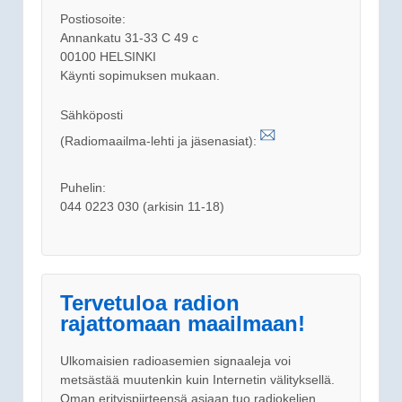
Postiosoite:
Annankatu 31-33 C 49 c
00100 HELSINKI
Käynti sopimuksen mukaan.
Sähköposti
(Radiomaailma-lehti ja jäsenasiat):
Puhelin:
044 0223 030 (arkisin 11-18)
Tervetuloa radion
rajattomaan maailmaan!
Ulkomaisien radioasemien signaaleja voi
metsästää muutenkin kuin Internetin välityksellä.
Oman erityispiirteensä asiaan tuo radiokelien