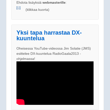
Ehdota lisäyksiä
webmasterille
:
(klikkaa kuorta)
Yksi tapa harrastaa DX-
kuuntelua
Oheisessa YouTube-videossa Jim Solatie (JMS)
esittelee DX-kuuntelua RadioGaala2013 -
ohjelmassa!