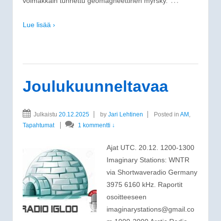
voimakkain tunnettu geomagneettinen myrsky.
Lue lisää ›
Joulukuunneltavaa
Julkaistu
20.12.2025
by
Jari Lehtinen
Posted in
AM
,
Tapahtumat
1 kommentti ↓
Ajat UTC. 20.12. 1200-1300
Imaginary Stations: WNTR
via Shortwaveradio Germany
3975 6160 kHz. Raportit
osoitteeseen
imaginarystations@gmail.co