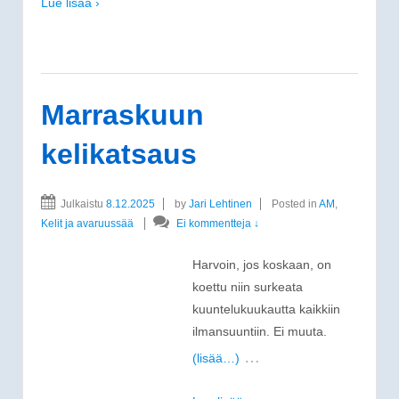
Lue lisää ›
Marraskuun
kelikatsaus
Julkaistu
8.12.2025
by
Jari Lehtinen
Posted in
AM
,
Kelit ja avaruussää
Ei kommentteja ↓
Harvoin, jos koskaan, on
koettu niin surkeata
kuuntelukuukautta kaikkiin
ilmansuuntiin. Ei muuta.
…
(lisää…)