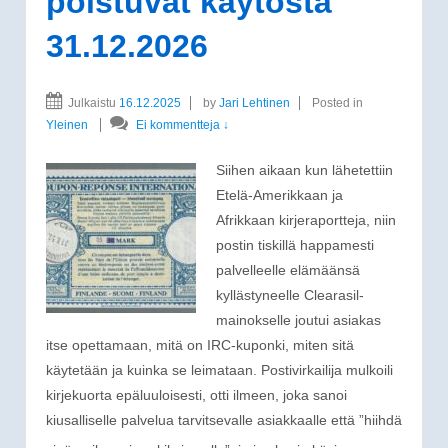
poistuvat käytöstä
31.12.2026
Julkaistu
16.12.2025
by
Jari Lehtinen
Posted in
Yleinen
Ei kommentteja ↓
Siihen aikaan kun lähetettiin
Etelä-Amerikkaan ja
Afrikkaan kirjeraportteja, niin
postin tiskillä happamesti
palvelleelle elämäänsä
kyllästyneelle Clearasil-
mainokselle joutui asiakas
itse opettamaan, mitä on IRC-kuponki, miten sitä
käytetään ja kuinka se leimataan. Postivirkailija mulkoili
kirjekuorta epäluuloisesti, otti ilmeen, joka sanoi
kiusalliselle palvelua tarvitsevalle asiakkaalle että ”hiihdä