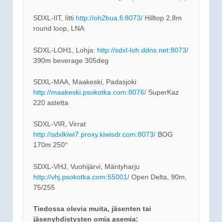
SDXL-IIT, Iitti
http://oh2bua.fi:8073/
Hilltop 2,8m
round loop, LNA
SDXL-LOH1, Lohja:
http://sdxl-loh.ddns.net:8073/
390m beverage 305deg
SDXL-MAA, Maakeski, Padasjoki
http://maakeski.psokotka.com:8076/
SuperKaz
220 astetta
SDXL-VIR, Virrat
http://sdxlkiwi7.proxy.kiwisdr.com:8073/
BOG
170m 250°
SDXL-VHJ, Vuohijärvi, Mäntyharju
http://vhj.psokotka.com:55001/
Open Delta, 90m,
75/255
Tiedossa olevia muita, jäsenten tai
jäsenyhdistysten omia asemia: