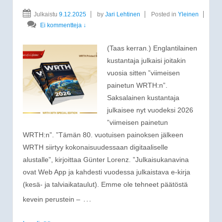
Julkaistu
9.12.2025
by
Jari Lehtinen
Posted in
Yleinen
Ei kommentteja ↓
(Taas kerran.) Englantilainen
kustantaja julkaisi joitakin
vuosia sitten ”viimeisen
painetun WRTH:n”.
Saksalainen kustantaja
julkaisee nyt vuodeksi 2026
”viimeisen painetun
WRTH:n”. ”Tämän 80. vuotuisen painoksen jälkeen
WRTH siirtyy kokonaisuudessaan digitaaliselle
alustalle”, kirjoittaa Günter Lorenz. ”Julkaisukanavina
ovat Web App ja kahdesti vuodessa julkaistava e-kirja
(kesä- ja talviaikataulut). Emme ole tehneet päätöstä
…
kevein perustein –