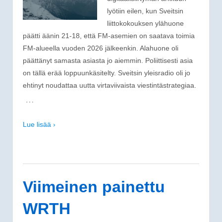
lyötiin eilen, kun Sveitsin
liittokokouksen ylähuone
päätti äänin 21-18, että FM-asemien on saatava toimia
FM-alueella vuoden 2026 jälkeenkin. Alahuone oli
päättänyt samasta asiasta jo aiemmin. Poliittisesti asia
on tällä erää loppuunkäsitelty. Sveitsin yleisradio oli jo
ehtinyt noudattaa uutta virtaviivaista viestintästrategiaa.
…
Lue lisää ›
Viimeinen painettu
WRTH