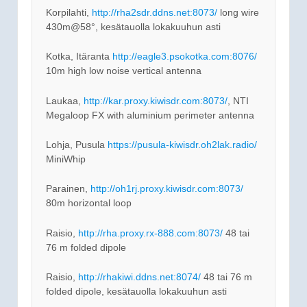
Korpilahti,
http://rha2sdr.ddns.net:8073/
long wire
430m@58°, kesätauolla lokakuuhun asti
Kotka, Itäranta
http://eagle3.psokotka.com:8076/
10m high low noise vertical antenna
Laukaa,
http://kar.proxy.kiwisdr.com:8073/
, NTI
Megaloop FX with aluminium perimeter antenna
Lohja, Pusula
https://pusula-kiwisdr.oh2lak.radio/
MiniWhip
Parainen,
http://oh1rj.proxy.kiwisdr.com:8073/
80m horizontal loop
Raisio,
http://rha.proxy.rx-888.com:8073/
48 tai
76 m folded dipole
Raisio,
http://rhakiwi.ddns.net:8074/
48 tai 76 m
folded dipole, kesätauolla lokakuuhun asti