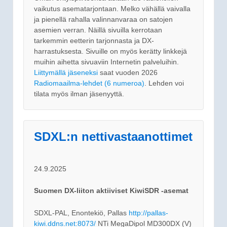
vaikutus asematarjontaan. Melko vähällä vaivalla
ja pienellä rahalla valinnanvaraa on satojen
asemien verran. Näillä sivuilla kerrotaan
tarkemmin eetterin tarjonnasta ja DX-
harrastuksesta. Sivuille on myös kerätty linkkejä
muihin aihetta sivuaviin Internetin palveluihin.
Liittymällä jäseneksi
saat vuoden 2026
Radiomaailma-lehdet (6 numeroa)
. Lehden voi
tilata myös ilman jäsenyyttä.
SDXL:n nettivastaanottimet
24.9.2025
Suomen DX-liiton aktiiviset KiwiSDR -asemat
SDXL-PAL, Enontekiö, Pallas
http://pallas-
kiwi.ddns.net:8073/
NTi MegaDipol MD300DX (V)