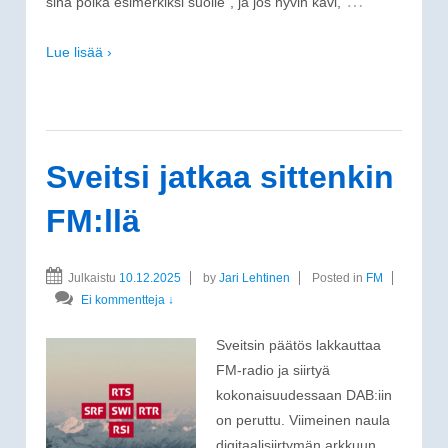
…
sinä poika esimerkiksi suolle”, ja jos hyvin kävi,
Lue lisää ›
Sveitsi jatkaa sittenkin
FM:llä
Julkaistu
10.12.2025
by
Jari Lehtinen
Posted in
FM
Ei kommentteja ↓
Sveitsin päätös lakkauttaa
FM-radio ja siirtyä
kokonaisuudessaan DAB:iin
on peruttu. Viimeinen naula
digitaalisiirtymän arkkuun