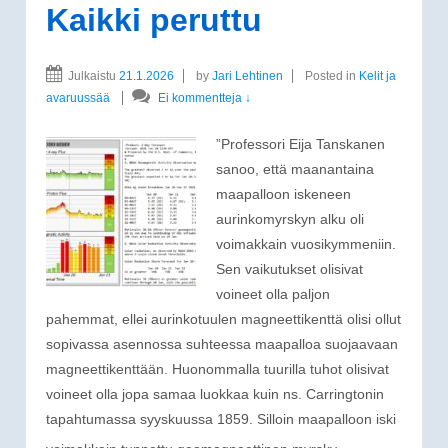
Kaikki peruttu
Julkaistu
21.1.2026
by
Jari Lehtinen
Posted in
Kelit ja
avaruussää
Ei kommentteja ↓
”Professori Eija Tanskanen
sanoo, että maanantaina
maapalloon iskeneen
aurinkomyrskyn alku oli
voimakkain vuosikymmeniin.
Sen vaikutukset olisivat
voineet olla paljon
pahemmat, ellei aurinkotuulen magneettikenttä olisi ollut
sopivassa asennossa suhteessa maapalloa suojaavaan
magneettikenttään. Huonommalla tuurilla tuhot olisivat
voineet olla jopa samaa luokkaa kuin ns. Carringtonin
tapahtumassa syyskuussa 1859. Silloin maapalloon iski
…