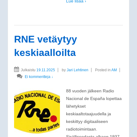
Lue lisää ›
RNE vetäytyy
keskiaalloilta
Julkaistu
19.11.2025
by
Jari Lehtinen
Posted in
AM
Ei kommentteja ↓
88 vuoden jälkeen Radio
Nacional de España lopettaa
lähetykset
keskiaaltotaajuudella ja
keskittyy digitaaliseen
radiotoimintaan.
Sisällissodasta alkaen 1937