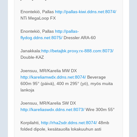
Enontekiö, Pallas
http://pallas-kiwi.ddns.net:8074/
NTi MegaLoop FX
Enontekiö, Pallas
http://pallas-
flydog.ddns.net:8075/
Dressler ARA-60
Janakkala:
http://betajbk.proxy.rx-888.com:8073/
Double-KAZ
Joensuu, MR/Karelia MW DX
http://kareliamwdx.ddns.net:8074/
Beverage
600m 95° (päivä), 400 m 295° (yö), myös muita
lankoja
Joensuu, MR/Karelia SW DX
http://kareliaswdx.ddns.net:8073/
Wire 300m 55°
Korpilahti,
http://rha2sdr.ddns.net:8074/
48mb
folded dipole, kesätauolla lokakuuhun asti