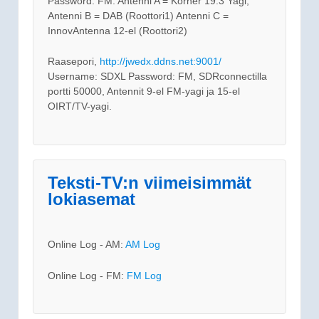
Password: FM. Antenni A = Körner 19.3 Yagi,
Antenni B = DAB (Roottori1) Antenni C =
InnovAntenna 12-el (Roottori2)
Raasepori,
http://jwedx.ddns.net:9001/
Username: SDXL Password: FM, SDRconnectilla
portti 50000, Antennit 9-el FM-yagi ja 15-el
OIRT/TV-yagi.
Teksti-TV:n viimeisimmät
lokiasemat
Online Log - AM:
AM Log
Online Log - FM:
FM Log