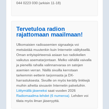
044 0223 030 (arkisin 11-18)
Tervetuloa radion
rajattomaan maailmaan!
Ulkomaisien radioasemien signaaleja voi
metsästää muutenkin kuin Internetin välityksellä.
Oman erityispiirteensä asiaan tuo radiokelien
vaikutus asematarjontaan. Melko vähällä vaivalla
ja pienellä rahalla valinnanvaraa on satojen
asemien verran. Näillä sivuilla kerrotaan
tarkemmin eetterin tarjonnasta ja DX-
harrastuksesta. Sivuille on myös kerätty linkkejä
muihin aihetta sivuaviin Internetin palveluihin.
Liittymällä jäseneksi
saat vuoden 2026
Radiomaailma-lehdet (6 numeroa)
. Lehden voi
tilata myös ilman jäsenyyttä.