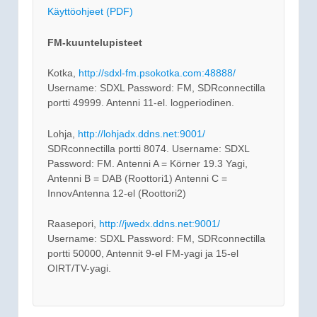
Käyttöohjeet (PDF)
FM-kuuntelupisteet
Kotka,
http://sdxl-fm.psokotka.com:48888/
Username: SDXL Password: FM, SDRconnectilla
portti 49999. Antenni 11-el. logperiodinen.
Lohja,
http://lohjadx.ddns.net:9001/
SDRconnectilla portti 8074. Username: SDXL
Password: FM. Antenni A = Körner 19.3 Yagi,
Antenni B = DAB (Roottori1) Antenni C =
InnovAntenna 12-el (Roottori2)
Raasepori,
http://jwedx.ddns.net:9001/
Username: SDXL Password: FM, SDRconnectilla
portti 50000, Antennit 9-el FM-yagi ja 15-el
OIRT/TV-yagi.