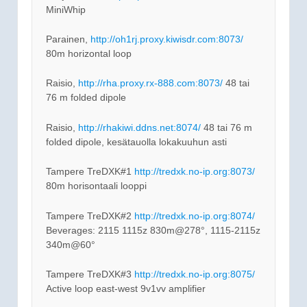
MiniWhip
Parainen,
http://oh1rj.proxy.kiwisdr.com:8073/
80m horizontal loop
Raisio,
http://rha.proxy.rx-888.com:8073/
48 tai
76 m folded dipole
Raisio,
http://rhakiwi.ddns.net:8074/
48 tai 76 m
folded dipole, kesätauolla lokakuuhun asti
Tampere TreDXK#1
http://tredxk.no-ip.org:8073/
80m horisontaali looppi
Tampere TreDXK#2
http://tredxk.no-ip.org:8074/
Beverages: 2115 1115z 830m@278°, 1115-2115z
340m@60°
Tampere TreDXK#3
http://tredxk.no-ip.org:8075/
Active loop east-west 9v1vv amplifier