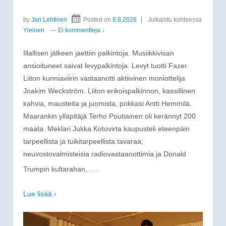
by
Jari Lehtinen
Posted on
8.8.2026
Julkaistu kohteessa
Yleinen
—
Ei kommentteja ↓
Illallisen jälkeen jaettiin palkintoja. Musiikkivisan
ansioituneet saivat levypalkintoja. Levyt tuotti Fazer.
Liiton kunniaviirin vastaanotti aktiivinen moniottelija
Joakim Weckström. Liiton erikoispalkinnon, kassillinen
kahvia, mausteita ja juomista, pokkasi Antti Hemmilä.
Maarankin ylläpitäjä Terho Poutiainen oli kerännyt 200
maata. Meklari Jukka Kotovirta kaupusteli eteenpäin
tarpeellista ja tuikitarpeellista tavaraa;
neuvostovalmisteisia radiovastaanottimia ja Donald
…
Trumpin kultarahan,
Lue lisää ›