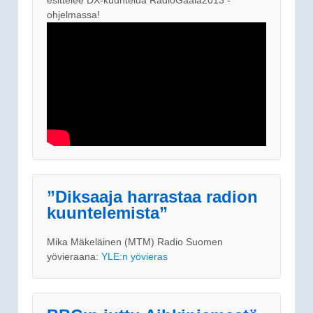
ohjelmassa!
”Diksaaja harrastaa radion
kuuntelemista”
Mika Mäkeläinen (MTM) Radio Suomen
yövieraana:
YLE:n yövieras