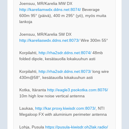
Joensuu, MR/Karelia MW DX
http://kareliamwdx.ddns.net:8074/
Beverage
600m 95° (päivä), 400 m 295° (yö), myös muita
lankoja
Joensuu, MR/Karelia SW DX
http://kareliaswdx.ddns.net:8073/
Wire 300m 55°
Korpilahti,
http://rha2sdr.ddns.net:8074/
48mb
folded dipole, kesätauolla lokakuuhun asti
Korpilahti,
http://rha2sdr.ddns.net:8073/
long wire
430m@58°, kesätauolla lokakuuhun asti
Kotka, Itäranta
http://eagle3.psokotka.com:8076/
10m high low noise vertical antenna
Laukaa,
http://kar.proxy.kiwisdr.com:8073/
, NTI
Megaloop FX with aluminium perimeter antenna
Lohja, Pusula
https://pusula-kiwisdr.oh2lak.radio/