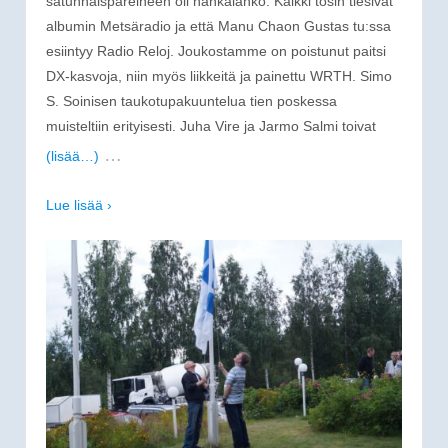
satunnaispareineen oli hankalahko. Kaikki tosin tiesivät
albumin Metsäradio ja että Manu Chaon Gustas tu:ssa
esiintyy Radio Reloj. Joukostamme on poistunut paitsi
DX-kasvoja, niin myös liikkeitä ja painettu WRTH. Simo
S. Soinisen taukotupakuuntelua tien poskessa
muisteltiin erityisesti. Juha Vire ja Jarmo Salmi toivat
…
(lisää…)
Lue lisää ›