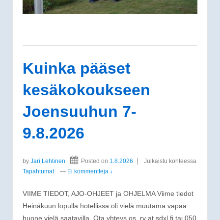
Kuinka pääset
kesäkokoukseen
Joensuuhun 7-
9.8.2026
by
Jari Lehtinen
Posted on
1.8.2026
Julkaistu kohteessa
Tapahtumat
—
Ei kommentteja ↓
VIIME TIEDOT, AJO-OHJEET ja OHJELMA Viime tiedot
Heinäkuun lopulla hotellissa oli vielä muutama vapaa
huone vielä saatavilla. Ota yhteys os. rv at sdxl.fi tai 050