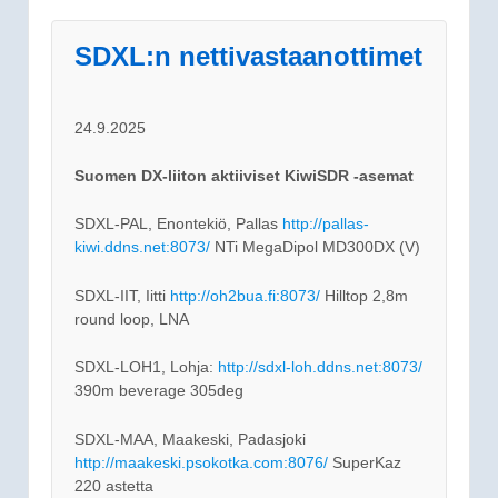
SDXL:n nettivastaanottimet
24.9.2025
Suomen DX-liiton aktiiviset KiwiSDR -asemat
SDXL-PAL, Enontekiö, Pallas
http://pallas-
kiwi.ddns.net:8073/
NTi MegaDipol MD300DX (V)
SDXL-IIT, Iitti
http://oh2bua.fi:8073/
Hilltop 2,8m
round loop, LNA
SDXL-LOH1, Lohja:
http://sdxl-loh.ddns.net:8073/
390m beverage 305deg
SDXL-MAA, Maakeski, Padasjoki
http://maakeski.psokotka.com:8076/
SuperKaz
220 astetta