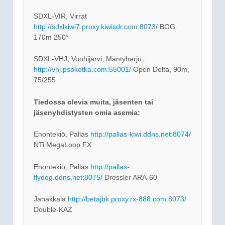
SDXL-VIR, Virrat
http://sdxlkiwi7.proxy.kiwisdr.com:8073/
BOG
170m 250°
SDXL-VHJ, Vuohijärvi, Mäntyharju
http://vhj.psokotka.com:55001/
Open Delta, 90m,
75/255
Tiedossa olevia muita, jäsenten tai
jäsenyhdistysten omia asemia:
Enontekiö, Pallas
http://pallas-kiwi.ddns.net:8074/
NTi MegaLoop FX
Enontekiö, Pallas
http://pallas-
flydog.ddns.net:8075/
Dressler ARA-60
Janakkala:
http://betajbk.proxy.rx-888.com:8073/
Double-KAZ