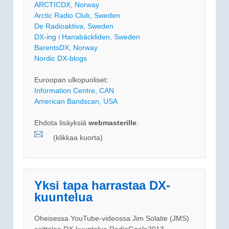
ARCTICDX, Norway
Arctic Radio Club, Sweden
De Radioaktiva, Sweden
DX-ing i Hanabäckliden, Sweden
BarentsDX, Norway
Nordic DX-blogs
Euroopan ulkopuoliset:
Information Centre, CAN
American Bandscan, USA
Ehdota lisäyksiä
webmasterille
:
(klikkaa kuorta)
Yksi tapa harrastaa DX-
kuuntelua
Oheisessa YouTube-videossa Jim Solatie (JMS)
esittelee DX-kuuntelua RadioGaala2013 -